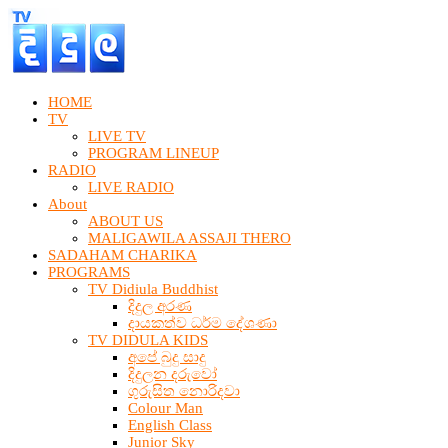
HOME
TV
LIVE TV
PROGRAM LINEUP
RADIO
LIVE RADIO
About
ABOUT US
MALIGAWILA ASSAJI THERO
SADAHAM CHARIKA
PROGRAMS
TV Didiula Buddhist
දිදුල අරණ
දායකත්ව ධර්ම දේශණා
TV DIDULA KIDS
අපේ බුදු සාදු
දිදුලන දරුවෝ
ගුරුසිත නොරිදවා
Colour Man
English Class
Junior Sky