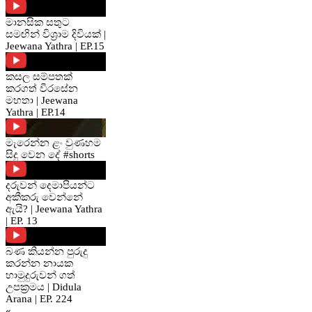
මානසික සතුට
සමඟින් විශ්‍රාම දිවියක් |
Jeewana Yathra | EP.15
කසල සම්පතක්
කරගත් වීරසේන
මහතා | Jeewana
Yathra | EP.14
මැරෙන්න ළං වුණහම
සිදු වෙන දේ #shorts
දරුවන් දෙමාපියන්ට
අකීකරු වෙන්නේ
ඇයි? | Jeewana Yathra
| EP. 13
බණ කියන්න පුරුදු
කරන්න නායක
හාමුදුරුවන් ගත්
උපක්‍රමය | Didula
Arana | EP. 224
«