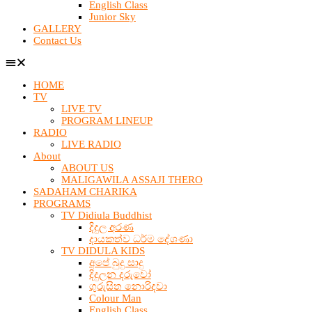
English Class
Junior Sky
GALLERY
Contact Us
HOME
TV
LIVE TV
PROGRAM LINEUP
RADIO
LIVE RADIO
About
ABOUT US
MALIGAWILA ASSAJI THERO
SADAHAM CHARIKA
PROGRAMS
TV Didiula Buddhist
දිදුල අරණ
දායකත්ව ධර්ම දේශණා
TV DIDULA KIDS
අපේ බුදු සාදු
දිදුලන දරුවෝ
ගුරුසිත නොරිදවා
Colour Man
English Class