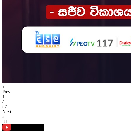
«
Prev
1
/
87
Next
»