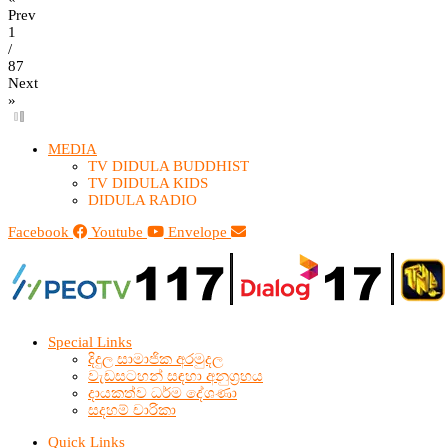
Prev
1
/
87
Next
»
MEDIA
TV DIDULA BUDDHIST​
TV DIDULA KIDS
DIDULA RADIO
Facebook
Youtube
Envelope
Special Links
දිදුල සාමාජික අරමුදල
වැඩසටහන් සඳහා අනුග්‍රහය
දායකත්ව ධර්ම දේශණා
සදහම් චාරිකා
Quick Links