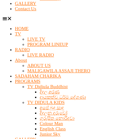
GALLERY
Contact Us
HOME
TV
LIVE TV
PROGRAM LINEUP
RADIO
LIVE RADIO
About
ABOUT US
MALIGAWILA ASSAJI THERO
SADAHAM CHARIKA
PROGRAMS
TV Didiula Buddhist
දිදුල අරණ
දායකත්ව ධර්ම දේශණා
TV DIDULA KIDS
අපේ බුදු සාදු
දිදුලන දරුවෝ
ගුරුසිත නොරිදවා
Colour Man
English Class
Junior Sky