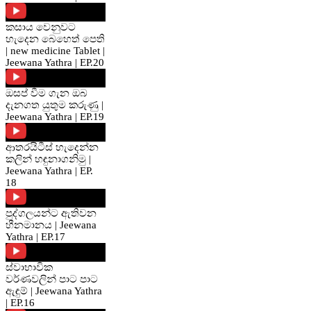
කසාය වෙනුවට
හැදෙන බෙහෙත් පෙති
| new medicine Tablet |
Jeewana Yathra | EP.20
ඔසප් වීම ගැන ඔබ
දැනගත යුතුම කරුණු ‍|
Jeewana Yathra | EP.19
ආතරයිටීස් හැදෙන්න
කලින් හඳුනාගනිමු |
Jeewana Yathra | EP.
18
පුද්ගලයන්ට ඇතිවන
හීනමානය | Jeewana
Yathra | EP.17
ස්වාභාවික
වර්ණවලින් පාට පාට
ඇඳුම් | Jeewana Yathra
| EP.16