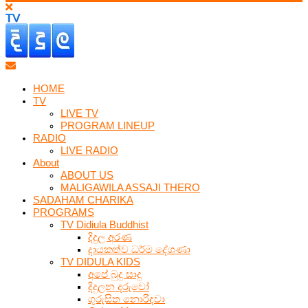
HOME
TV
LIVE TV
PROGRAM LINEUP
RADIO
LIVE RADIO
About
ABOUT US
MALIGAWILA ASSAJI THERO
SADAHAM CHARIKA
PROGRAMS
TV Didiula Buddhist
දිදුල අරණ
දායකත්ව ධර්ම දේශණා
TV DIDULA KIDS
අපේ බුදු සාදු
දිදුලන දරුවෝ
ගුරුසිත නොරිදවා