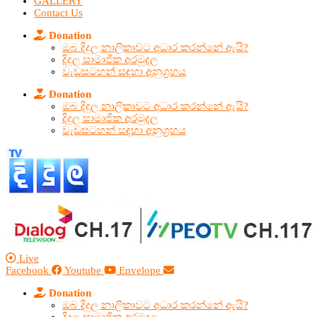
GALLERY
Contact Us
Donation
ඔබ දිදුල නාලිකාවට අධාර කරන්නේ ඇයි?
දිදුල සාමාජික අරමුදල
වැඩසටහන් සඳහා අනුග්‍රහය
Donation
ඔබ දිදුල නාලිකාවට අධාර කරන්නේ ඇයි?
දිදුල සාමාජික අරමුදල
වැඩසටහන් සඳහා අනුග්‍රහය
Live
Facebook
Youtube
Envelope
Donation
ඔබ දිදුල නාලිකාවට අධාර කරන්නේ ඇයි?