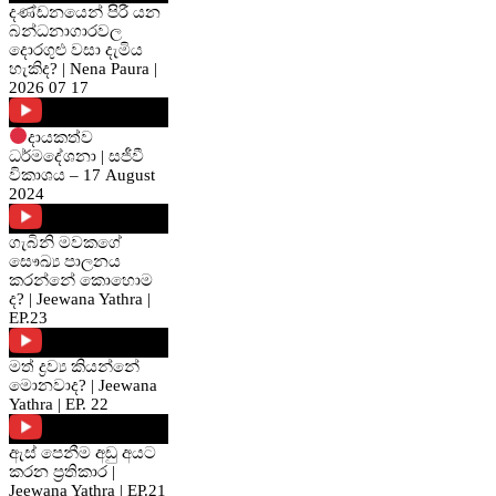
දණ්ඩනයෙන් පිරී යන
බන්ධනාගාරවල
දොරගුළු වසා දැමිය
හැකිද? | Nena Paura |
2026 07 17
දායකත්ව
ධර්මදේශනා | සජීවී
විකාශය – 17 August
2024
ගැබිනි මවකගේ
සෞඛ්‍ය පාලනය
කරන්නේ කොහොම
ද? | Jeewana Yathra |
EP.23
මත් ද්‍රව්‍ය කියන්නේ
මොනවාද? | Jeewana
Yathra | EP. 22
ඇස් පෙනීම අඩු අයට
කරන ප්‍රතිකාර |
Jeewana Yathra | EP.21