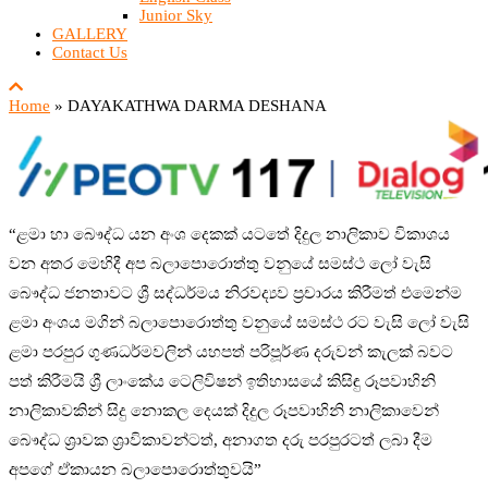
Junior Sky
GALLERY
Contact Us
Home
»
DAYAKATHWA DARMA DESHANA
“ළමා හා බෞද්ධ යන අංශ දෙකක් යටතේ දිදුල නාලිකාව විකාශය
වන අතර මෙහිදී අප බලාපොරොත්තු වනුයේ සමස්ථ ලෝ වැසි
බෞද්ධ ජනතාවට ශ්‍රී සද්ධර්මය නිරවද්‍යව ප්‍රචාරය කිරීමත් එමෙන්ම
ළමා අංශය මගින් බලාපොරොත්තු වනුයේ සමස්ථ රට වැසි ලෝ වැසි
ළමා පරපුර ගුණධර්මවලින් යහපත් පරිපූර්ණ දරුවන් කැලක් බවට
පත් කිරීමයි ශ්‍රී ලාංකේය ටෙලිවිෂන් ඉතිහාසයේ කිසිඳු රූපවාහිනි
නාලිකාවකින් සිදු නොකල දෙයක් දිදුල රූපවාහිනි නාලිකාවෙන්
බෞද්ධ ශ්‍රාවක ශ්‍රාවිකාවන්ටත්, අනාගත දරු පරපුරටත් ලබා දීම
අපගේ ඒකායන බලාපොරොත්තුවයි”