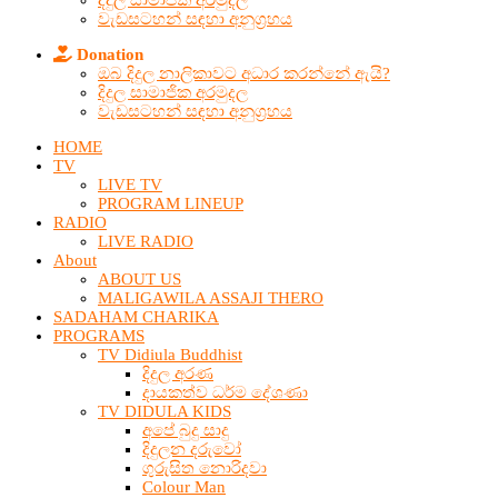
දිදුල සාමාජික අරමුදල
වැඩසටහන් සඳහා අනුග්‍රහය
Donation
ඔබ දිදුල නාලිකාවට අධාර කරන්නේ ඇයි?
දිදුල සාමාජික අරමුදල
වැඩසටහන් සඳහා අනුග්‍රහය
HOME
TV
LIVE TV
PROGRAM LINEUP
RADIO
LIVE RADIO
About
ABOUT US
MALIGAWILA ASSAJI THERO
SADAHAM CHARIKA
PROGRAMS
TV Didiula Buddhist
දිදුල අරණ
දායකත්ව ධර්ම දේශණා
TV DIDULA KIDS
අපේ බුදු සාදු
දිදුලන දරුවෝ
ගුරුසිත නොරිදවා
Colour Man