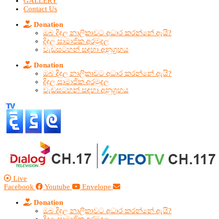
GALLERY
Contact Us
Donation
ඔබ දිදුල නාලිකාවට අධාර කරන්නේ ඇයි?
දිදුල සාමාජික අරමුදල
වැඩසටහන් සඳහා අනුග්‍රහය
Donation
ඔබ දිදුල නාලිකාවට අධාර කරන්නේ ඇයි?
දිදුල සාමාජික අරමුදල
වැඩසටහන් සඳහා අනුග්‍රහය
Live
Facebook
Youtube
Envelope
Donation
ඔබ දිදුල නාලිකාවට අධාර කරන්නේ ඇයි?