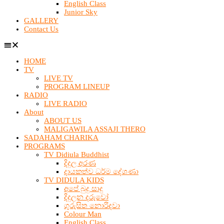
English Class
Junior Sky
GALLERY
Contact Us
HOME
TV
LIVE TV
PROGRAM LINEUP
RADIO
LIVE RADIO
About
ABOUT US
MALIGAWILA ASSAJI THERO
SADAHAM CHARIKA
PROGRAMS
TV Didiula Buddhist
දිදුල අරණ
දායකත්ව ධර්ම දේශණා
TV DIDULA KIDS
අපේ බුදු සාදු
දිදුලන දරුවෝ
ගුරුසිත නොරිදවා
Colour Man
English Class