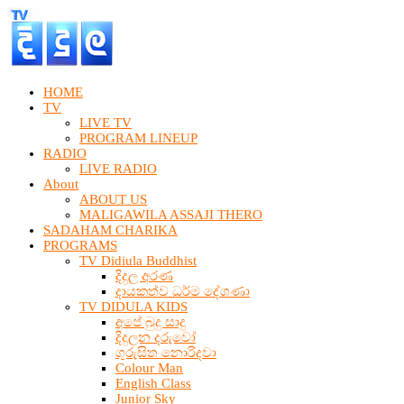
HOME
TV
LIVE TV
PROGRAM LINEUP
RADIO
LIVE RADIO
About
ABOUT US
MALIGAWILA ASSAJI THERO
SADAHAM CHARIKA
PROGRAMS
TV Didiula Buddhist
දිදුල අරණ
දායකත්ව ධර්ම දේශණා
TV DIDULA KIDS
අපේ බුදු සාදු
දිදුලන දරුවෝ
ගුරුසිත නොරිදවා
Colour Man
English Class
Junior Sky