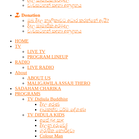
දිදුල සාමාජික අරමුදල
වැඩසටහන් සඳහා අනුග්‍රහය
Donation
ඔබ දිදුල නාලිකාවට අධාර කරන්නේ ඇයි?
දිදුල සාමාජික අරමුදල
වැඩසටහන් සඳහා අනුග්‍රහය
HOME
TV
LIVE TV
PROGRAM LINEUP
RADIO
LIVE RADIO
About
ABOUT US
MALIGAWILA ASSAJI THERO
SADAHAM CHARIKA
PROGRAMS
TV Didiula Buddhist
දිදුල අරණ
දායකත්ව ධර්ම දේශණා
TV DIDULA KIDS
අපේ බුදු සාදු
දිදුලන දරුවෝ
ගුරුසිත නොරිදවා
Colour Man