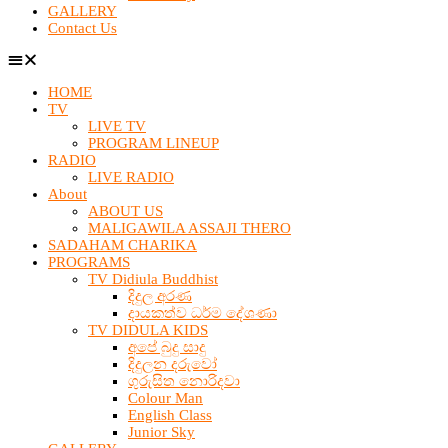
GALLERY
Contact Us
HOME
TV
LIVE TV
PROGRAM LINEUP
RADIO
LIVE RADIO
About
ABOUT US
MALIGAWILA ASSAJI THERO
SADAHAM CHARIKA
PROGRAMS
TV Didiula Buddhist
දිදුල අරණ
දායකත්ව ධර්ම දේශණා
TV DIDULA KIDS
අපේ බුදු සාදු
දිදුලන දරුවෝ
ගුරුසිත නොරිදවා
Colour Man
English Class
Junior Sky