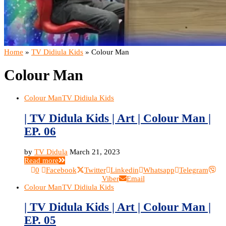
Home
»
TV Didiula Kids
»
Colour Man
Colour Man
Colour Man
TV Didiula Kids
| TV Didula Kids | Art | Colour Man |
EP. 06
by
TV Didula
March 21, 2023
Read more
0
Facebook
Twitter
Linkedin
Whatsapp
Telegram
Viber
Email
Colour Man
TV Didiula Kids
| TV Didula Kids | Art | Colour Man |
EP. 05