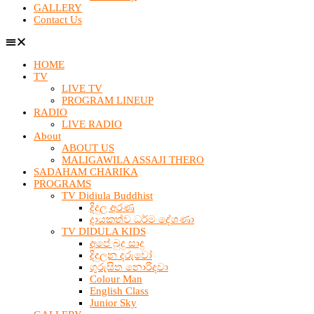
GALLERY
Contact Us
HOME
TV
LIVE TV
PROGRAM LINEUP
RADIO
LIVE RADIO
About
ABOUT US
MALIGAWILA ASSAJI THERO
SADAHAM CHARIKA
PROGRAMS
TV Didiula Buddhist
දිදුල අරණ
දායකත්ව ධර්ම දේශණා
TV DIDULA KIDS
අපේ බුදු සාදු
දිදුලන දරුවෝ
ගුරුසිත නොරිදවා
Colour Man
English Class
Junior Sky