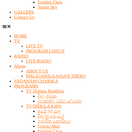
English Class
Junior Sky
GALLERY
Contact Us
HOME
TV
LIVE TV
PROGRAM LINEUP
RADIO
LIVE RADIO
About
ABOUT US
MALIGAWILA ASSAJI THERO
SADAHAM CHARIKA
PROGRAMS
TV Didiula Buddhist
දිදුල අරණ
දායකත්ව ධර්ම දේශණා
TV DIDULA KIDS
අපේ බුදු සාදු
දිදුලන දරුවෝ
ගුරුසිත නොරිදවා
Colour Man
English Class