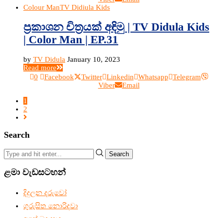
Colour Man
TV Didiula Kids
ප්‍රකාශන චිත්‍රයක් අඳිමු | TV Didula Kids
| Color Man | EP.31
by
TV Didula
January 10, 2023
Read more
0
Facebook
Twitter
Linkedin
Whatsapp
Telegram
Viber
Email
1
2
Search
Search
ළමා වැඩසටහන්
දිදුලන දරුවෝ
ගුරුසිත නොරිදවා