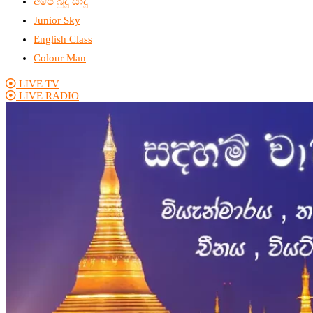
අපේ බුදු සාදු
Junior Sky
English Class
Colour Man
LIVE TV
LIVE RADIO