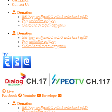
GALLERY
Contact Us
Donation
ඔබ දිදුල නාලිකාවට අධාර කරන්නේ ඇයි?
දිදුල සාමාජික අරමුදල
වැඩසටහන් සඳහා අනුග්‍රහය
Donation
ඔබ දිදුල නාලිකාවට අධාර කරන්නේ ඇයි?
දිදුල සාමාජික අරමුදල
වැඩසටහන් සඳහා අනුග්‍රහය
Live
Facebook
Youtube
Envelope
Donation
ඔබ දිදුල නාලිකාවට අධාර කරන්නේ ඇයි?