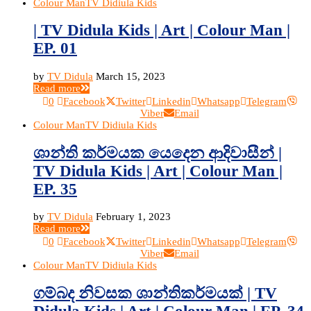
Colour Man
TV Didiula Kids
| TV Didula Kids | Art | Colour Man |
EP. 01
by
TV Didula
March 15, 2023
Read more
0
Facebook
Twitter
Linkedin
Whatsapp
Telegram
Viber
Email
Colour Man
TV Didiula Kids
ශාන්ති කර්මයක යෙදෙන ආදිවාසීන් |
TV Didula Kids | Art | Colour Man |
EP. 35
by
TV Didula
February 1, 2023
Read more
0
Facebook
Twitter
Linkedin
Whatsapp
Telegram
Viber
Email
Colour Man
TV Didiula Kids
ගම්බද නිවසක ශාන්තිකර්මයක් | TV