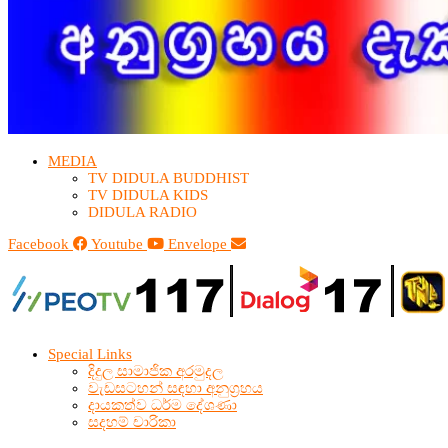
MEDIA
TV DIDULA BUDDHIST​
TV DIDULA KIDS
DIDULA RADIO
Facebook
Youtube
Envelope
Special Links
දිදුල සාමාජික අරමුදල
වැඩසටහන් සඳහා අනුග්‍රහය
දායකත්ව ධර්ම දේශණා
සදහම් චාරිකා