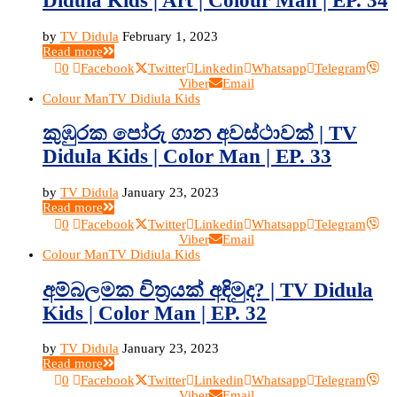
Didula Kids | Art | Colour Man | EP. 34
by
TV Didula
February 1, 2023
Read more
0
Facebook
Twitter
Linkedin
Whatsapp
Telegram
Viber
Email
Colour Man
TV Didiula Kids
කුඹුරක පෝරු ගාන අවස්ථාවක් | TV
Didula Kids | Color Man | EP. 33
by
TV Didula
January 23, 2023
Read more
0
Facebook
Twitter
Linkedin
Whatsapp
Telegram
Viber
Email
Colour Man
TV Didiula Kids
අම්බලමක චිත්‍රයක් අඳිමුද? | TV Didula
Kids | Color Man | EP. 32
by
TV Didula
January 23, 2023
Read more
0
Facebook
Twitter
Linkedin
Whatsapp
Telegram
Viber
Email