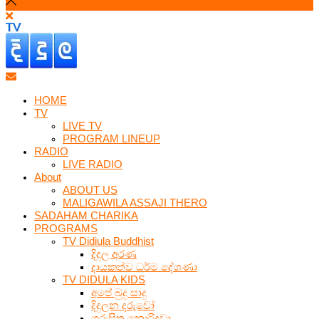
HOME
TV
LIVE TV
PROGRAM LINEUP
RADIO
LIVE RADIO
About
ABOUT US
MALIGAWILA ASSAJI THERO
SADAHAM CHARIKA
PROGRAMS
TV Didiula Buddhist
දිදුල අරණ
දායකත්ව ධර්ම දේශණා
TV DIDULA KIDS
අපේ බුදු සාදු
දිදුලන දරුවෝ
ගුරුසිත නොරිදවා