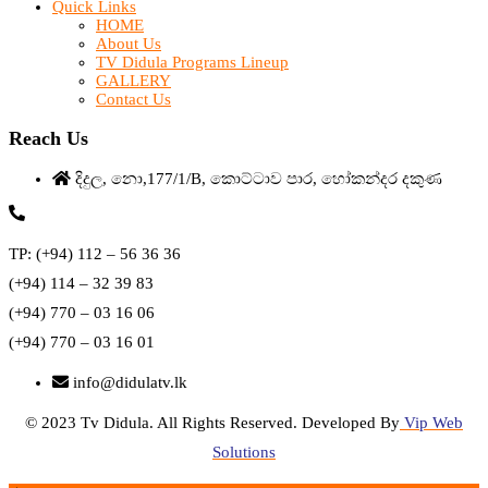
Quick Links
HOME
About Us
TV Didula Programs Lineup
GALLERY
Contact Us
Reach Us
දිදුල, නො,177/1/B, කොට්ටාව පාර, හෝකන්දර දකුණ
TP: (+94) 112 – 56 36 36
(+94) 114 – 32 39 83
(+94) 770 – 03 16 06
(+94) 770 – 03 16 01
info@didulatv.lk
© 2023 Tv Didula. All Rights Reserved. Developed By
Vip Web
Solutions