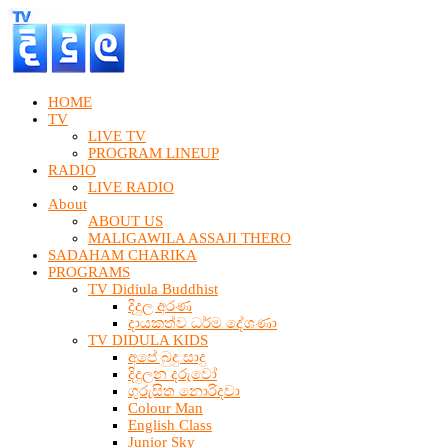
HOME
TV
LIVE TV
PROGRAM LINEUP
RADIO
LIVE RADIO
About
ABOUT US
MALIGAWILA ASSAJI THERO
SADAHAM CHARIKA
PROGRAMS
TV Didiula Buddhist
දිදුල අරණ
දායකත්ව ධර්ම දේශණා
TV DIDULA KIDS
අපේ බුදු සාදු
දිදුලන දරුවෝ
ගුරුසිත නොරිදවා
Colour Man
English Class
Junior Sky