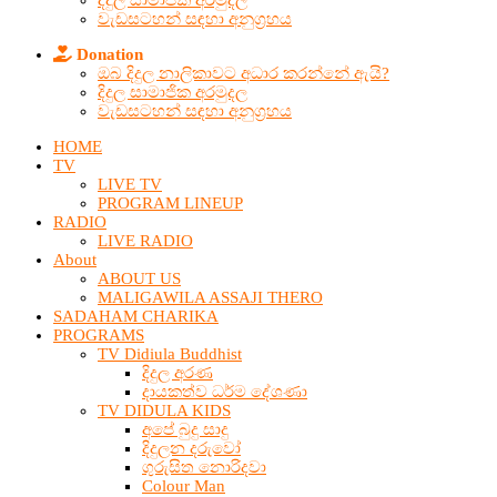
දිදුල සාමාජික අරමුදල
වැඩසටහන් සඳහා අනුග්‍රහය
Donation
ඔබ දිදුල නාලිකාවට අධාර කරන්නේ ඇයි?
දිදුල සාමාජික අරමුදල
වැඩසටහන් සඳහා අනුග්‍රහය
HOME
TV
LIVE TV
PROGRAM LINEUP
RADIO
LIVE RADIO
About
ABOUT US
MALIGAWILA ASSAJI THERO
SADAHAM CHARIKA
PROGRAMS
TV Didiula Buddhist
දිදුල අරණ
දායකත්ව ධර්ම දේශණා
TV DIDULA KIDS
අපේ බුදු සාදු
දිදුලන දරුවෝ
ගුරුසිත නොරිදවා
Colour Man