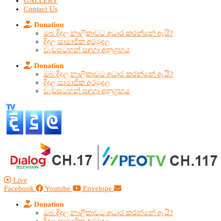
GALLERY
Contact Us
Donation
ඔබ දිදුල නාලිකාවට අධාර කරන්නේ ඇයි?
දිදුල සාමාජික අරමුදල
වැඩසටහන් සඳහා අනුග්‍රහය
Donation
ඔබ දිදුල නාලිකාවට අධාර කරන්නේ ඇයි?
දිදුල සාමාජික අරමුදල
වැඩසටහන් සඳහා අනුග්‍රහය
Live
Facebook
Youtube
Envelope
Donation
ඔබ දිදුල නාලිකාවට අධාර කරන්නේ ඇයි?