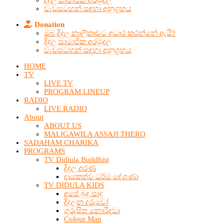
දිදුල සාමාජික අරමුදල
වැඩසටහන් සඳහා අනුග්‍රහය
Donation
ඔබ දිදුල නාලිකාවට අධාර කරන්නේ ඇයි?
දිදුල සාමාජික අරමුදල
වැඩසටහන් සඳහා අනුග්‍රහය
HOME
TV
LIVE TV
PROGRAM LINEUP
RADIO
LIVE RADIO
About
ABOUT US
MALIGAWILA ASSAJI THERO
SADAHAM CHARIKA
PROGRAMS
TV Didiula Buddhist
දිදුල අරණ
දායකත්ව ධර්ම දේශණා
TV DIDULA KIDS
අපේ බුදු සාදු
දිදුලන දරුවෝ
ගුරුසිත නොරිදවා
Colour Man