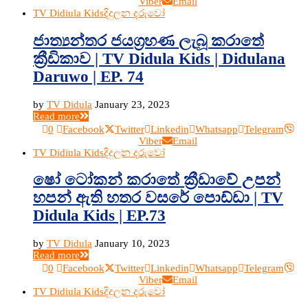
Viber
Email
TV Didiula Kids
දිදුලන දරුවෝ
ජාත්‍යන්තර ජයග්‍රහණ ලැබූ කරාතේ
ක්‍රීඩිකාව | TV Didula Kids | Didulana
Daruwo | EP. 74
by
TV Didula
January 23, 2023
Read more
0
Facebook
Twitter
Linkedin
Whatsapp
Telegram
Viber
Email
TV Didiula Kids
දිදුලන දරුවෝ
ෂෝ ටෝකන් කරාතේ ක්‍රීඩාවේ උපන්
හපන් ඇති හතර වසරේ පොඩ්ඩා | TV
Didula Kids | EP.73
by
TV Didula
January 10, 2023
Read more
0
Facebook
Twitter
Linkedin
Whatsapp
Telegram
Viber
Email
TV Didiula Kids
දිදුලන දරුවෝ