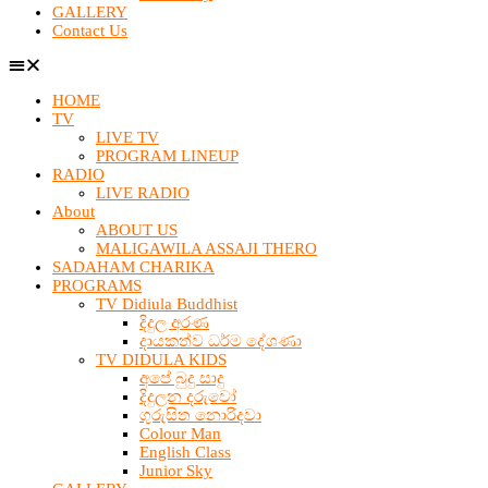
GALLERY
Contact Us
HOME
TV
LIVE TV
PROGRAM LINEUP
RADIO
LIVE RADIO
About
ABOUT US
MALIGAWILA ASSAJI THERO
SADAHAM CHARIKA
PROGRAMS
TV Didiula Buddhist
දිදුල අරණ
දායකත්ව ධර්ම දේශණා
TV DIDULA KIDS
අපේ බුදු සාදු
දිදුලන දරුවෝ
ගුරුසිත නොරිදවා
Colour Man
English Class
Junior Sky