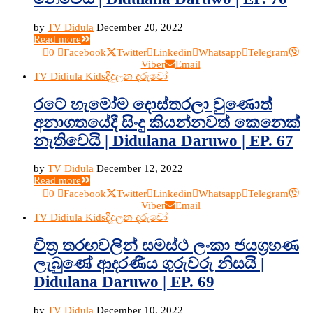
by
TV Didula
December 20, 2022
Read more
0
Facebook
Twitter
Linkedin
Whatsapp
Telegram
Viber
Email
TV Didiula Kids
දිදුලන දරුවෝ
රටේ හැමෝම දොස්තරලා වුණොත්
අනාගතයේදී සිංදු කියන්නවත් කෙනෙක්
නැතිවෙයි | Didulana Daruwo | EP. 67
by
TV Didula
December 12, 2022
Read more
0
Facebook
Twitter
Linkedin
Whatsapp
Telegram
Viber
Email
TV Didiula Kids
දිදුලන දරුවෝ
චිත්‍ර තරඟවලින් සමස්ථ ලංකා ජයග්‍රහණ
ලැබුණේ ආදරණීය ගුරුවරු නිසයි |
Didulana Daruwo | EP. 69
by
TV Didula
December 10, 2022