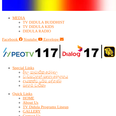
MEDIA
TV DIDULA BUDDHIST​
TV DIDULA KIDS
DIDULA RADIO
Facebook
Youtube
Envelope
Special Links
දිදුල සාමාජික අරමුදල
වැඩසටහන් සඳහා අනුග්‍රහය
දායකත්ව ධර්ම දේශණා
සදහම් චාරිකා
Quick Links
HOME
About Us
TV Didula Programs Lineup
GALLERY
Contact Us