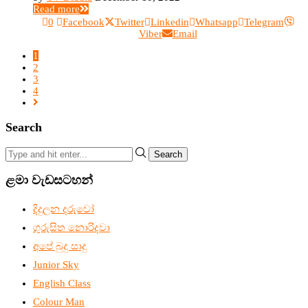
Read more
0
Facebook
Twitter
Linkedin
Whatsapp
Telegram
Viber
Email
1
2
3
4
Search
Search
ළමා වැඩසටහන්
දිදුලන දරුවෝ
ගුරුසිත නොරිදවා
අපේ බුදු සාදු
Junior Sky
English Class
Colour Man