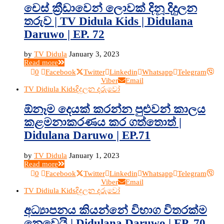
චෙස් ක්‍රීඩාවෙන් ලොවක් දිනූ දිදුලන
තරුව | TV Didula Kids | Didulana
Daruwo | EP. 72
by
TV Didula
January 3, 2023
Read more
0
Facebook
Twitter
Linkedin
Whatsapp
Telegram
Viber
Email
TV Didiula Kids
දිදුලන දරුවෝ
ඕනෑම දෙයක් කරන්න පුළුවන් කාලය
කළමනාකරණය කර ගත්තොත් |
Didulana Daruwo | EP.71
by
TV Didula
January 1, 2023
Read more
0
Facebook
Twitter
Linkedin
Whatsapp
Telegram
Viber
Email
TV Didiula Kids
දිදුලන දරුවෝ
අධ්‍යාපනය කියන්නේ විභාග විතරක්ම
නෙවෙයි | Didulana Daruwo | EP. 70