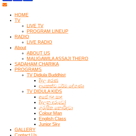
HOME
TV
LIVE TV
PROGRAM LINEUP
RADIO
LIVE RADIO
About
ABOUT US
MALIGAWILA ASSAJI THERO
SADAHAM CHARIKA
PROGRAMS
TV Didiula Buddhist
දිදුල අරණ
දායකත්ව ධර්ම දේශණා
TV DIDULA KIDS
අපේ බුදු සාදු
දිදුලන දරුවෝ
ගුරුසිත නොරිදවා
Colour Man
English Class
Junior Sky
GALLERY
Contact Us