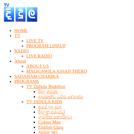
HOME
TV
LIVE TV
PROGRAM LINEUP
RADIO
LIVE RADIO
About
ABOUT US
MALIGAWILA ASSAJI THERO
SADAHAM CHARIKA
PROGRAMS
TV Didiula Buddhist
දිදුල අරණ
දායකත්ව ධර්ම දේශණා
TV DIDULA KIDS
අපේ බුදු සාදු
දිදුලන දරුවෝ
ගුරුසිත නොරිදවා
Colour Man
English Class
Junior Sky