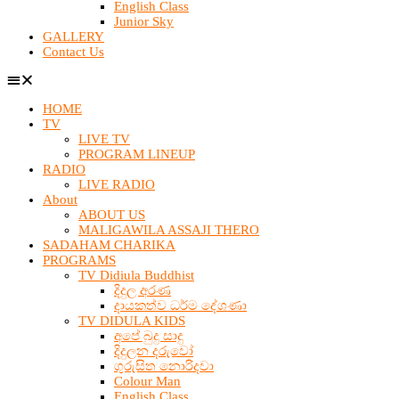
English Class
Junior Sky
GALLERY
Contact Us
HOME
TV
LIVE TV
PROGRAM LINEUP
RADIO
LIVE RADIO
About
ABOUT US
MALIGAWILA ASSAJI THERO
SADAHAM CHARIKA
PROGRAMS
TV Didiula Buddhist
දිදුල අරණ
දායකත්ව ධර්ම දේශණා
TV DIDULA KIDS
අපේ බුදු සාදු
දිදුලන දරුවෝ
ගුරුසිත නොරිදවා
Colour Man
English Class