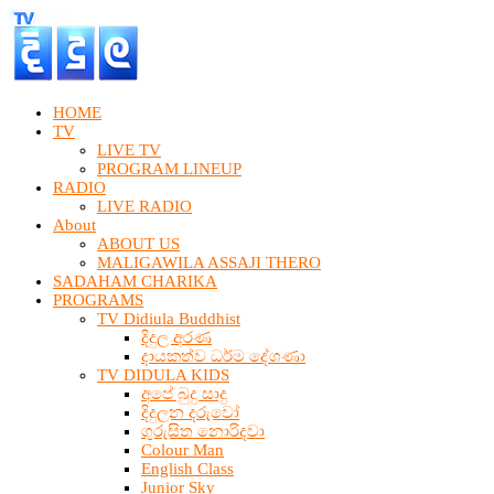
HOME
TV
LIVE TV
PROGRAM LINEUP
RADIO
LIVE RADIO
About
ABOUT US
MALIGAWILA ASSAJI THERO
SADAHAM CHARIKA
PROGRAMS
TV Didiula Buddhist
දිදුල අරණ
දායකත්ව ධර්ම දේශණා
TV DIDULA KIDS
අපේ බුදු සාදු
දිදුලන දරුවෝ
ගුරුසිත නොරිදවා
Colour Man
English Class
Junior Sky