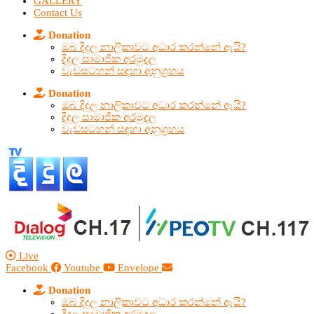
GALLERY
Contact Us
Donation
ඔබ දිදුල නාලිකාවට අධාර කරන්නේ ඇයි?
දිදුල සාමාජික අරමුදල
වැඩසටහන් සඳහා අනුග්‍රහය
Donation
ඔබ දිදුල නාලිකාවට අධාර කරන්නේ ඇයි?
දිදුල සාමාජික අරමුදල
වැඩසටහන් සඳහා අනුග්‍රහය
Live
Facebook
Youtube
Envelope
Donation
ඔබ දිදුල නාලිකාවට අධාර කරන්නේ ඇයි?