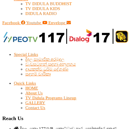
TV DIDULA BUDDHIST​
TV DIDULA KIDS
DIDULA RADIO
Facebook
Youtube
Envelope
Special Links
දිදුල සාමාජික අරමුදල
වැඩසටහන් සඳහා අනුග්‍රහය
දායකත්ව ධර්ම දේශණා
සදහම් චාරිකා
Quick Links
HOME
About Us
TV Didula Programs Lineup
GALLERY
Contact Us
Reach Us
දිදුල, නො,177/1/B, කොට්ටාව පාර, හෝකන්දර දකුණ