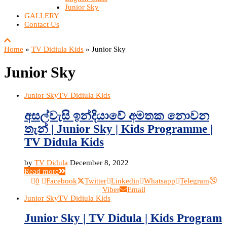
Junior Sky
GALLERY
Contact Us
Home
»
TV Didiula Kids
»
Junior Sky
Junior Sky
Junior Sky
TV Didiula Kids
අසල්වැසි ඉන්දියාවේ අමතක නොවන
තැන් | Junior Sky | Kids Programme |
TV Didula Kids
by
TV Didula
December 8, 2022
Read more
0
Facebook
Twitter
Linkedin
Whatsapp
Telegram
Viber
Email
Junior Sky
TV Didiula Kids
Junior Sky | TV Didula | Kids Program