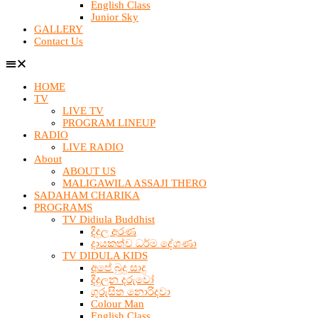
English Class
Junior Sky
GALLERY
Contact Us
HOME
TV
LIVE TV
PROGRAM LINEUP
RADIO
LIVE RADIO
About
ABOUT US
MALIGAWILA ASSAJI THERO
SADAHAM CHARIKA
PROGRAMS
TV Didiula Buddhist
දිදුල අරණ
දායකත්ව ධර්ම දේශණා
TV DIDULA KIDS
අපේ බුදු සාදු
දිදුලන දරුවෝ
ගුරුසිත නොරිදවා
Colour Man
English Class