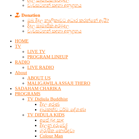
දිදුල සාමාජික අරමුදල
වැඩසටහන් සඳහා අනුග්‍රහය
Donation
ඔබ දිදුල නාලිකාවට අධාර කරන්නේ ඇයි?
දිදුල සාමාජික අරමුදල
වැඩසටහන් සඳහා අනුග්‍රහය
HOME
TV
LIVE TV
PROGRAM LINEUP
RADIO
LIVE RADIO
About
ABOUT US
MALIGAWILA ASSAJI THERO
SADAHAM CHARIKA
PROGRAMS
TV Didiula Buddhist
දිදුල අරණ
දායකත්ව ධර්ම දේශණා
TV DIDULA KIDS
අපේ බුදු සාදු
දිදුලන දරුවෝ
ගුරුසිත නොරිදවා
Colour Man