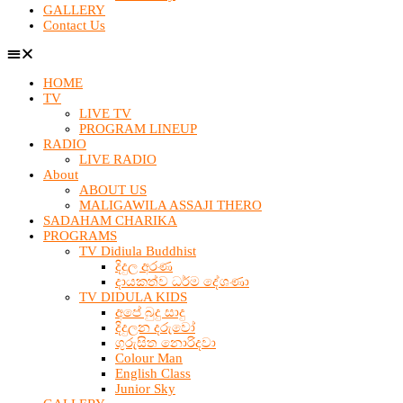
GALLERY
Contact Us
HOME
TV
LIVE TV
PROGRAM LINEUP
RADIO
LIVE RADIO
About
ABOUT US
MALIGAWILA ASSAJI THERO
SADAHAM CHARIKA
PROGRAMS
TV Didiula Buddhist
දිදුල අරණ
දායකත්ව ධර්ම දේශණා
TV DIDULA KIDS
අපේ බුදු සාදු
දිදුලන දරුවෝ
ගුරුසිත නොරිදවා
Colour Man
English Class
Junior Sky