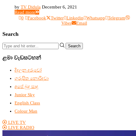
by
TV Didula
December 6, 2021
Read more
0
Facebook
Twitter
Linkedin
Whatsapp
Telegram
Viber
Email
Search
Search
ළමා වැඩසටහන්
දිදුලන දරුවෝ
ගුරුසිත නොරිදවා
අපේ බුදු සාදු
Junior Sky
English Class
Colour Man
LIVE TV
LIVE RADIO