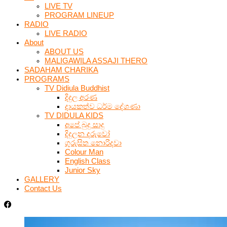
LIVE TV
PROGRAM LINEUP
RADIO
LIVE RADIO
About
ABOUT US
MALIGAWILA ASSAJI THERO
SADAHAM CHARIKA
PROGRAMS
TV Didiula Buddhist
දිදුල අරණ
දායකත්ව ධර්ම දේශණා
TV DIDULA KIDS
අපේ බුදු සාදු
දිදුලන දරුවෝ
ගුරුසිත නොරිදවා
Colour Man
English Class
Junior Sky
GALLERY
Contact Us