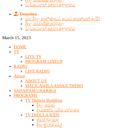
දිදුල සාමාජික අරමුදල
වැඩසටහන් සඳහා අනුග්‍රහය
Donation
ඔබ දිදුල නාලිකාවට අධාර කරන්නේ ඇයි?
දිදුල සාමාජික අරමුදල
වැඩසටහන් සඳහා අනුග්‍රහය
March 15, 2023
HOME
TV
LIVE TV
PROGRAM LINEUP
RADIO
LIVE RADIO
About
ABOUT US
MALIGAWILA ASSAJI THERO
SADAHAM CHARIKA
PROGRAMS
TV Didiula Buddhist
දිදුල අරණ
දායකත්ව ධර්ම දේශණා
TV DIDULA KIDS
අපේ බුදු සාදු
දිදුලන දරුවෝ