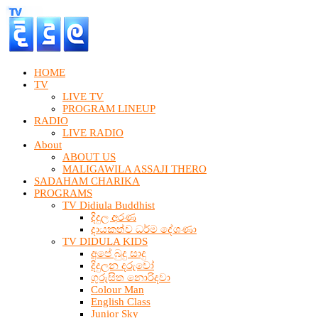
HOME
TV
LIVE TV
PROGRAM LINEUP
RADIO
LIVE RADIO
About
ABOUT US
MALIGAWILA ASSAJI THERO
SADAHAM CHARIKA
PROGRAMS
TV Didiula Buddhist
දිදුල අරණ
දායකත්ව ධර්ම දේශණා
TV DIDULA KIDS
අපේ බුදු සාදු
දිදුලන දරුවෝ
ගුරුසිත නොරිදවා
Colour Man
English Class
Junior Sky