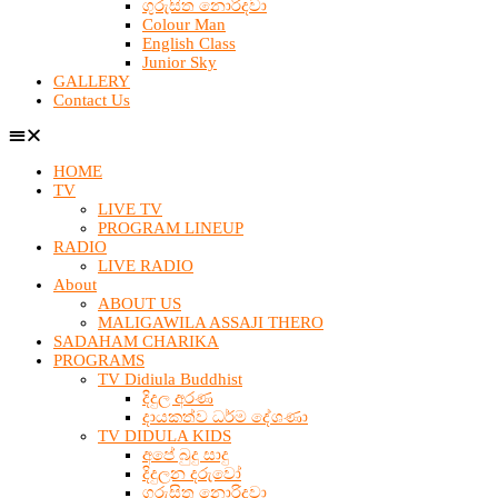
ගුරුසිත නොරිදවා
Colour Man
English Class
Junior Sky
GALLERY
Contact Us
HOME
TV
LIVE TV
PROGRAM LINEUP
RADIO
LIVE RADIO
About
ABOUT US
MALIGAWILA ASSAJI THERO
SADAHAM CHARIKA
PROGRAMS
TV Didiula Buddhist
දිදුල අරණ
දායකත්ව ධර්ම දේශණා
TV DIDULA KIDS
අපේ බුදු සාදු
දිදුලන දරුවෝ
ගුරුසිත නොරිදවා