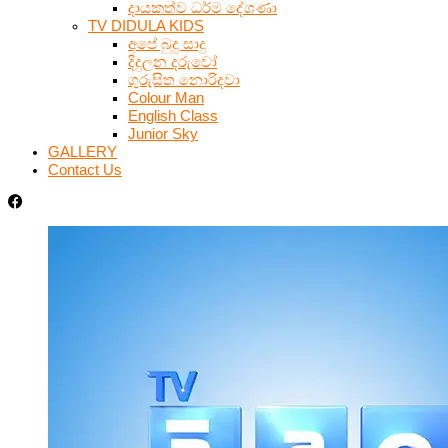
දායකත්ව ධර්ම දේශණා
TV DIDULA KIDS
අපේ බුදු සාදු
දිදුලන දරුවෝ
ගුරුසිත නොරිදවා
Colour Man
English Class
Junior Sky
GALLERY
Contact Us