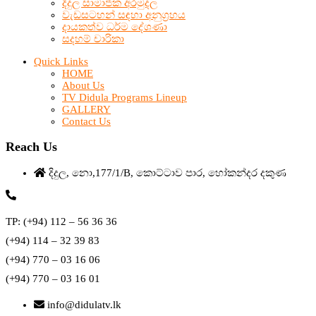
දිදුල සාමාජික අරමුදල
වැඩසටහන් සඳහා අනුග්‍රහය
දායකත්ව ධර්ම දේශණා
සදහම් චාරිකා
Quick Links
HOME
About Us
TV Didula Programs Lineup
GALLERY
Contact Us
Reach Us
දිදුල, නො,177/1/B, කොට්ටාව පාර, හෝකන්දර දකුණ
TP: (+94) 112 – 56 36 36
(+94) 114 – 32 39 83
(+94) 770 – 03 16 06
(+94) 770 – 03 16 01
info@didulatv.lk