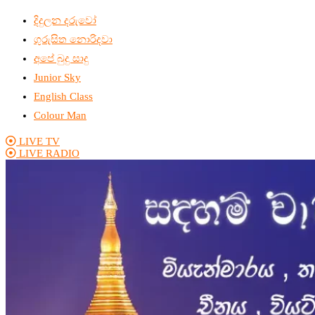
දිදුලන දරුවෝ
ගුරුසිත නොරිදවා
අපේ බුදු සාදු
Junior Sky
English Class
Colour Man
LIVE TV
LIVE RADIO