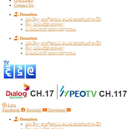
GALLERY
Contact Us
Donation
ඔබ දිදුල නාලිකාවට අධාර කරන්නේ ඇයි?
දිදුල සාමාජික අරමුදල
වැඩසටහන් සඳහා අනුග්‍රහය
Donation
ඔබ දිදුල නාලිකාවට අධාර කරන්නේ ඇයි?
දිදුල සාමාජික අරමුදල
වැඩසටහන් සඳහා අනුග්‍රහය
Live
Facebook
Youtube
Envelope
Donation
ඔබ දිදුල නාලිකාවට අධාර කරන්නේ ඇයි?