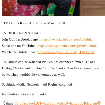
| TV Didula Kids | Art | Colour Man | EP. 01
TV DIDULA ON SOCIAL
Join Our Facebook page :
https://www.facebook.com/tvdidula
Subscribe on YouTube :
https://www.youtube.com/@tvdidulakids
Watch TV Didula Live :
https://www.youtube.com/@TVDidula
TV Didula can be watched via Peo TV channel number 117 and
Dialog TV channel number 17 in Sri Lanka. The live streaming can
be watched worldwide via youtube as well.
Sanhinda Media Network – All Rights Reserved
#tvdidulakids #kids #SriLanka
Share
0
Facebook
Twitter
Linkedin
Whatsapp
Telegram