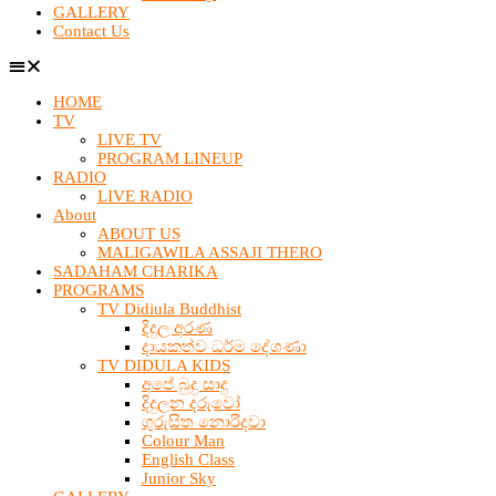
GALLERY
Contact Us
HOME
TV
LIVE TV
PROGRAM LINEUP
RADIO
LIVE RADIO
About
ABOUT US
MALIGAWILA ASSAJI THERO
SADAHAM CHARIKA
PROGRAMS
TV Didiula Buddhist
දිදුල අරණ
දායකත්ව ධර්ම දේශණා
TV DIDULA KIDS
අපේ බුදු සාදු
දිදුලන දරුවෝ
ගුරුසිත නොරිදවා
Colour Man
English Class
Junior Sky