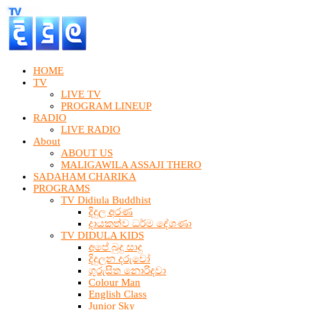
HOME
TV
LIVE TV
PROGRAM LINEUP
RADIO
LIVE RADIO
About
ABOUT US
MALIGAWILA ASSAJI THERO
SADAHAM CHARIKA
PROGRAMS
TV Didiula Buddhist
දිදුල අරණ
දායකත්ව ධර්ම දේශණා
TV DIDULA KIDS
අපේ බුදු සාදු
දිදුලන දරුවෝ
ගුරුසිත නොරිදවා
Colour Man
English Class
Junior Sky