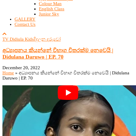
Colour Man
English Class
Junior Sky
GALLERY
Contact Us
TV Didiula Kids
දිදුලන දරුවෝ
අධ්‍යාපනය කියන්නේ විභාග විතරක්ම නෙවෙයි |
Didulana Daruwo | EP. 70
December 20, 2022
Home
»
අධ්‍යාපනය කියන්නේ විභාග විතරක්ම නෙවෙයි | Didulana
Daruwo | EP. 70