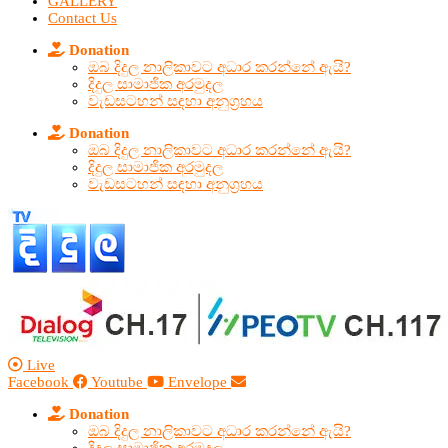
GALLERY
Contact Us
Donation
ඔබ දිදුල නාලිකාවට අධාර කරන්නේ ඇයි?
දිදුල සාමාජික අරමුදල
වැඩසටහන් සඳහා අනුග්‍රහය
Donation
ඔබ දිදුල නාලිකාවට අධාර කරන්නේ ඇයි?
දිදුල සාමාජික අරමුදල
වැඩසටහන් සඳහා අනුග්‍රහය
Live
Facebook
Youtube
Envelope
Donation
ඔබ දිදුල නාලිකාවට අධාර කරන්නේ ඇයි?