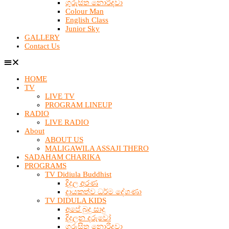
ගුරුසිත නොරිදවා
Colour Man
English Class
Junior Sky
GALLERY
Contact Us
HOME
TV
LIVE TV
PROGRAM LINEUP
RADIO
LIVE RADIO
About
ABOUT US
MALIGAWILA ASSAJI THERO
SADAHAM CHARIKA
PROGRAMS
TV Didiula Buddhist
දිදුල අරණ
දායකත්ව ධර්ම දේශණා
TV DIDULA KIDS
අපේ බුදු සාදු
දිදුලන දරුවෝ
ගුරුසිත නොරිදවා