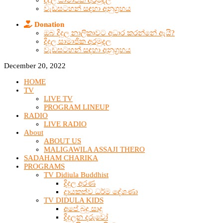
දිදුල සාමාජික අරමුදල
වැඩසටහන් සඳහා අනුග්‍රහය
Donation
ඔබ දිදුල නාලිකාවට අධාර කරන්නේ ඇයි?
දිදුල සාමාජික අරමුදල
වැඩසටහන් සඳහා අනුග්‍රහය
December 20, 2022
HOME
TV
LIVE TV
PROGRAM LINEUP
RADIO
LIVE RADIO
About
ABOUT US
MALIGAWILA ASSAJI THERO
SADAHAM CHARIKA
PROGRAMS
TV Didiula Buddhist
දිදුල අරණ
දායකත්ව ධර්ම දේශණා
TV DIDULA KIDS
අපේ බුදු සාදු
දිදුලන දරුවෝ