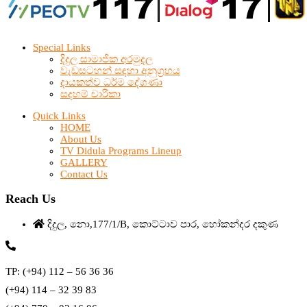
Special Links
දිදුල සාමාජික අරමුදල
වැඩසටහන් සඳහා අනුග්‍රහය
දායකත්ව ධර්ම දේශණා
සදහම් චාරිකා
Quick Links
HOME
About Us
TV Didula Programs Lineup
GALLERY
Contact Us
Reach Us
දිදුල, නො,177/1/B, කොට්ටාව පාර, හෝකන්දර දකුණ
TP: (+94) 112 – 56 36 36
(+94) 114 – 32 39 83