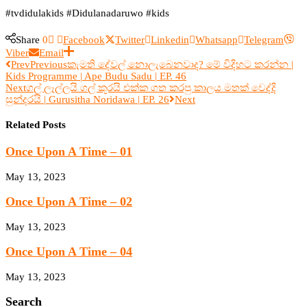
#tvdidulakids #Didulanadaruwo #kids
Share
0
Facebook
Twitter
Linkedin
Whatsapp
Telegram
Viber
Email
Prev
Previous
කැමති දේවල් නොලැබෙනවාද? මේ විදිහට කරන්න |
Kids Programme | Ape Budu Sadu | EP. 46
Next
ගල් ලෑල්ලයි ගල් කූරයි එක්ක ගත කරපු කාලය මතක් වෙද්දි
සුන්දරයි | Gurusitha Noridawa | EP. 26
Next
Related Posts
Once Upon A Time – 01
May 13, 2023
Once Upon A Time – 02
May 13, 2023
Once Upon A Time – 04
May 13, 2023
Search