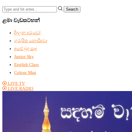
Search
ළමා වැඩසටහන්
දිදුලන දරුවෝ
ගුරුසිත නොරිදවා
අපේ බුදු සාදු
Junior Sky
English Class
Colour Man
LIVE TV
LIVE RADIO