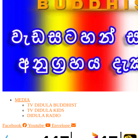
MEDIA
TV DIDULA BUDDHIST​
TV DIDULA KIDS
DIDULA RADIO
Facebook
Youtube
Envelope