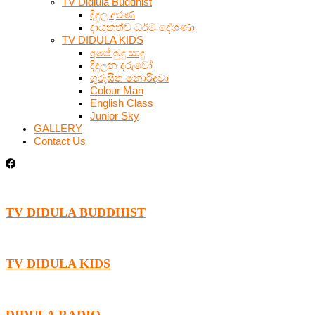
TV Didiula Buddhist
දිදුල අරණ
දායකත්ව ධර්ම දේශණා
TV DIDULA KIDS
අපේ බුදු සාදු
දිදුලන දරුවෝ
ගුරුසිත නොරිදවා
Colour Man
English Class
Junior Sky
GALLERY
Contact Us
TV DIDULA BUDDHIST
TV DIDULA KIDS
DIDULA RADIO