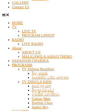
GALLERY
Contact Us
HOME
TV
LIVE TV
PROGRAM LINEUP
RADIO
LIVE RADIO
About
ABOUT US
MALIGAWILA ASSAJI THERO
SADAHAM CHARIKA
PROGRAMS
TV Didiula Buddhist
දිදුල අරණ
දායකත්ව ධර්ම දේශණා
TV DIDULA KIDS
අපේ බුදු සාදු
දිදුලන දරුවෝ
ගුරුසිත නොරිදවා
Colour Man
English Class
Junior Sky