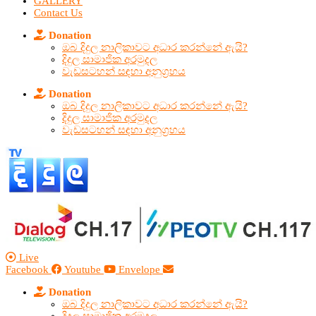
GALLERY
Contact Us
Donation
ඔබ දිදුල නාලිකාවට අධාර කරන්නේ ඇයි?
දිදුල සාමාජික අරමුදල
වැඩසටහන් සඳහා අනුග්‍රහය
Donation
ඔබ දිදුල නාලිකාවට අධාර කරන්නේ ඇයි?
දිදුල සාමාජික අරමුදල
වැඩසටහන් සඳහා අනුග්‍රහය
Live
Facebook
Youtube
Envelope
Donation
ඔබ දිදුල නාලිකාවට අධාර කරන්නේ ඇයි?