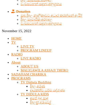
දිදුල සාමාජික අරමුදල
වැඩසටහන් සඳහා අනුග්‍රහය
Donation
ඔබ දිදුල නාලිකාවට අධාර කරන්නේ ඇයි?
දිදුල සාමාජික අරමුදල
වැඩසටහන් සඳහා අනුග්‍රහය
November 15, 2022
HOME
TV
LIVE TV
PROGRAM LINEUP
RADIO
LIVE RADIO
About
ABOUT US
MALIGAWILA ASSAJI THERO
SADAHAM CHARIKA
PROGRAMS
TV Didiula Buddhist
දිදුල අරණ
දායකත්ව ධර්ම දේශණා
TV DIDULA KIDS
අපේ බුදු සාදු
දිදුලන දරුවෝ