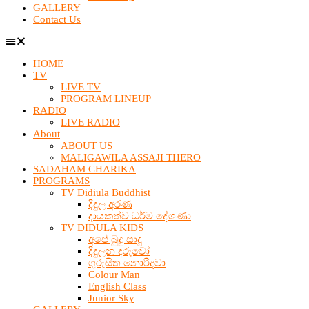
GALLERY
Contact Us
HOME
TV
LIVE TV
PROGRAM LINEUP
RADIO
LIVE RADIO
About
ABOUT US
MALIGAWILA ASSAJI THERO
SADAHAM CHARIKA
PROGRAMS
TV Didiula Buddhist
දිදුල අරණ
දායකත්ව ධර්ම දේශණා
TV DIDULA KIDS
අපේ බුදු සාදු
දිදුලන දරුවෝ
ගුරුසිත නොරිදවා
Colour Man
English Class
Junior Sky