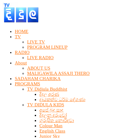
HOME
TV
LIVE TV
PROGRAM LINEUP
RADIO
LIVE RADIO
About
ABOUT US
MALIGAWILA ASSAJI THERO
SADAHAM CHARIKA
PROGRAMS
TV Didiula Buddhist
දිදුල අරණ
දායකත්ව ධර්ම දේශණා
TV DIDULA KIDS
අපේ බුදු සාදු
දිදුලන දරුවෝ
ගුරුසිත නොරිදවා
Colour Man
English Class
Junior Sky