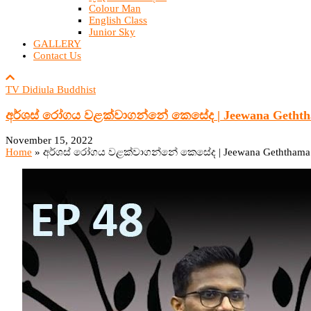
Colour Man
English Class
Junior Sky
GALLERY
Contact Us
TV Didiula Buddhist
අර්ශස් රෝගය වළක්වාගන්නේ කෙසේද | Jeewana Geththa
November 15, 2022
Home
»
අර්ශස් රෝගය වළක්වාගන්නේ කෙසේද | Jeewana Geththama 