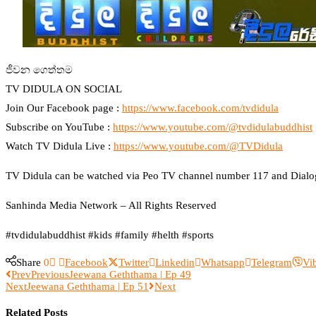
ජීවන ගෙත්තම
TV DIDULA ON SOCIAL
Join Our Facebook page :
https://www.facebook.com/tvdidula
Subscribe on YouTube :
https://www.youtube.com/@tvdidulabuddhist
Watch TV Didula Live :
https://www.youtube.com/@TVDidula
TV Didula can be watched via Peo TV channel number 117 and Dialog 
Sanhinda Media Network – All Rights Reserved
#tvdidulabuddhist #kids #family #helth #sports
Share
0
Facebook
Twitter
Linkedin
Whatsapp
Telegram
Vi
Prev
Previous
Jeewana Geththama | Ep 49
Next
Jeewana Geththama | Ep 51
Next
Related Posts