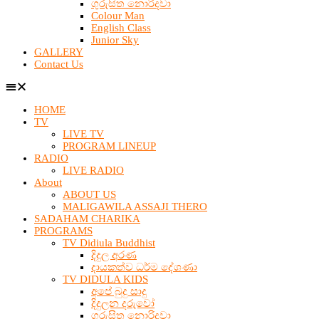
ගුරුසිත නොරිදවා
Colour Man
English Class
Junior Sky
GALLERY
Contact Us
HOME
TV
LIVE TV
PROGRAM LINEUP
RADIO
LIVE RADIO
About
ABOUT US
MALIGAWILA ASSAJI THERO
SADAHAM CHARIKA
PROGRAMS
TV Didiula Buddhist
දිදුල අරණ
දායකත්ව ධර්ම දේශණා
TV DIDULA KIDS
අපේ බුදු සාදු
දිදුලන දරුවෝ
ගුරුසිත නොරිදවා