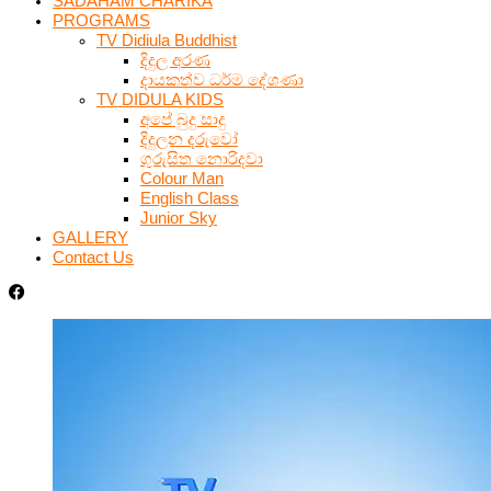
SADAHAM CHARIKA
PROGRAMS
TV Didiula Buddhist
දිදුල අරණ
දායකත්ව ධර්ම දේශණා
TV DIDULA KIDS
අපේ බුදු සාදු
දිදුලන දරුවෝ
ගුරුසිත නොරිදවා
Colour Man
English Class
Junior Sky
GALLERY
Contact Us