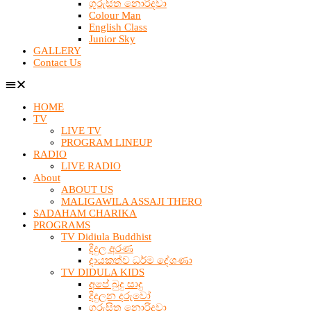
ගුරුසිත නොරිදවා
Colour Man
English Class
Junior Sky
GALLERY
Contact Us
HOME
TV
LIVE TV
PROGRAM LINEUP
RADIO
LIVE RADIO
About
ABOUT US
MALIGAWILA ASSAJI THERO
SADAHAM CHARIKA
PROGRAMS
TV Didiula Buddhist
දිදුල අරණ
දායකත්ව ධර්ම දේශණා
TV DIDULA KIDS
අපේ බුදු සාදු
දිදුලන දරුවෝ
ගුරුසිත නොරිදවා