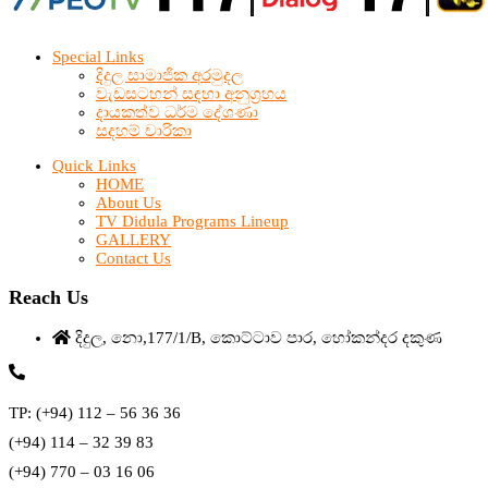
Special Links
දිදුල සාමාජික අරමුදල
වැඩසටහන් සඳහා අනුග්‍රහය
දායකත්ව ධර්ම දේශණා
සදහම් චාරිකා
Quick Links
HOME
About Us
TV Didula Programs Lineup
GALLERY
Contact Us
Reach Us
දිදුල, නො,177/1/B, කොට්ටාව පාර, හෝකන්දර දකුණ
TP: (+94) 112 – 56 36 36
(+94) 114 – 32 39 83
(+94) 770 – 03 16 06