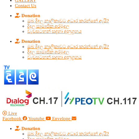
GALLERY
Contact Us
Donation
ඔබ දිදුල නාලිකාවට අධාර කරන්නේ ඇයි?
දිදුල සාමාජික අරමුදල
වැඩසටහන් සඳහා අනුග්‍රහය
Donation
ඔබ දිදුල නාලිකාවට අධාර කරන්නේ ඇයි?
දිදුල සාමාජික අරමුදල
වැඩසටහන් සඳහා අනුග්‍රහය
Live
Facebook
Youtube
Envelope
Donation
ඔබ දිදුල නාලිකාවට අධාර කරන්නේ ඇයි?