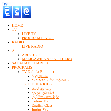
HOME
TV
LIVE TV
PROGRAM LINEUP
RADIO
LIVE RADIO
About
ABOUT US
MALIGAWILA ASSAJI THERO
SADAHAM CHARIKA
PROGRAMS
TV Didiula Buddhist
දිදුල අරණ
දායකත්ව ධර්ම දේශණා
TV DIDULA KIDS
අපේ බුදු සාදු
දිදුලන දරුවෝ
ගුරුසිත නොරිදවා
Colour Man
English Class
Junior Sky