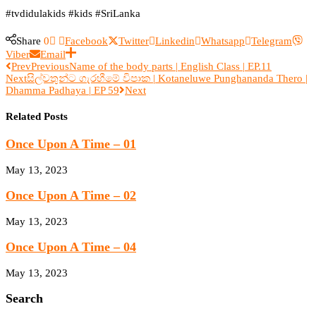
#tvdidulakids #kids #SriLanka
Share
0
Facebook
Twitter
Linkedin
Whatsapp
Telegram
Viber
Email
Prev
Previous
Name of the body parts | English Class | EP.11
Next
සිල්වතුන්ට ගැරහීමේ විපාක | Kotaneluwe Punghananda Thero |
Dhamma Padhaya | EP 59
Next
Related Posts
Once Upon A Time – 01
May 13, 2023
Once Upon A Time – 02
May 13, 2023
Once Upon A Time – 04
May 13, 2023
Search