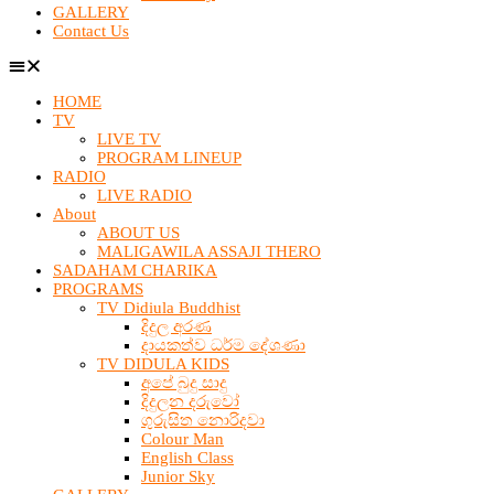
GALLERY
Contact Us
HOME
TV
LIVE TV
PROGRAM LINEUP
RADIO
LIVE RADIO
About
ABOUT US
MALIGAWILA ASSAJI THERO
SADAHAM CHARIKA
PROGRAMS
TV Didiula Buddhist
දිදුල අරණ
දායකත්ව ධර්ම දේශණා
TV DIDULA KIDS
අපේ බුදු සාදු
දිදුලන දරුවෝ
ගුරුසිත නොරිදවා
Colour Man
English Class
Junior Sky