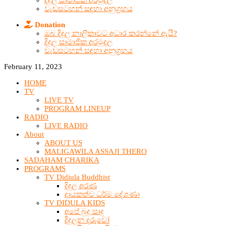
දිදුල සාමාජික අරමුදල
වැඩසටහන් සඳහා අනුග්‍රහය
Donation
ඔබ දිදුල නාලිකාවට අධාර කරන්නේ ඇයි?
දිදුල සාමාජික අරමුදල
වැඩසටහන් සඳහා අනුග්‍රහය
February 11, 2023
HOME
TV
LIVE TV
PROGRAM LINEUP
RADIO
LIVE RADIO
About
ABOUT US
MALIGAWILA ASSAJI THERO
SADAHAM CHARIKA
PROGRAMS
TV Didiula Buddhist
දිදුල අරණ
දායකත්ව ධර්ම දේශණා
TV DIDULA KIDS
අපේ බුදු සාදු
දිදුලන දරුවෝ