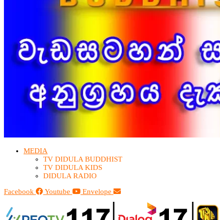
MEDIA
TV DIDULA BUDDHIST​
TV DIDULA KIDS
DIDULA RADIO
Facebook
Youtube
Envelope