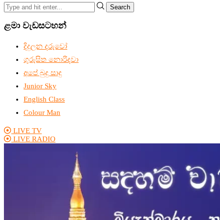
Search
ළමා වැඩසටහන්
දිදුලන දරුවෝ
ගුරුසිත නොරිදවා
අපේ බුදු සාදු
Junior Sky
English Class
Colour Man
LIVE TV
LIVE RADIO