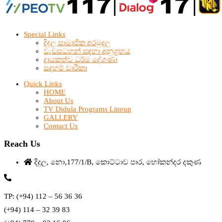
Special Links
දිදුල සාමාජික අරමුදල
වැඩසටහන් සඳහා අනුග්‍රහය
දායකත්ව ධර්ම දේශණා
සදහම් චාරිකා
Quick Links
HOME
About Us
TV Didula Programs Lineup
GALLERY
Contact Us
Reach Us
දිදුල, නො,177/1/B, කොට්ටාව පාර, හෝකන්දර දකුණ
TP: (+94) 112 – 56 36 36
(+94) 114 – 32 39 83