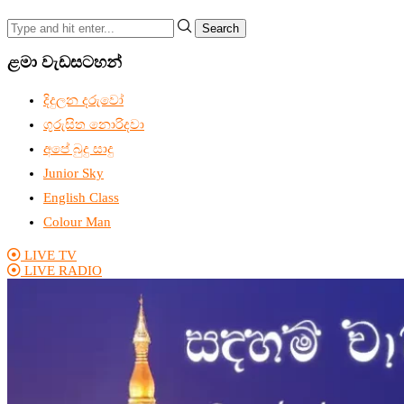
Search
ළමා වැඩසටහන්
දිදුලන දරුවෝ
ගුරුසිත නොරිදවා
අපේ බුදු සාදු
Junior Sky
English Class
Colour Man
LIVE TV
LIVE RADIO