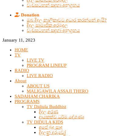
දිදුල සාමාජික අරමුදල
වැඩසටහන් සඳහා අනුග්‍රහය
Donation
ඔබ දිදුල නාලිකාවට අධාර කරන්නේ ඇයි?
දිදුල සාමාජික අරමුදල
වැඩසටහන් සඳහා අනුග්‍රහය
January 11, 2023
HOME
TV
LIVE TV
PROGRAM LINEUP
RADIO
LIVE RADIO
About
ABOUT US
MALIGAWILA ASSAJI THERO
SADAHAM CHARIKA
PROGRAMS
TV Didiula Buddhist
දිදුල අරණ
දායකත්ව ධර්ම දේශණා
TV DIDULA KIDS
අපේ බුදු සාදු
දිදුලන දරුවෝ