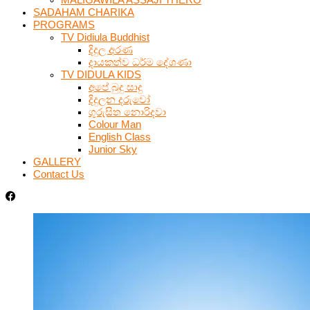
SADAHAM CHARIKA
PROGRAMS
TV Didiula Buddhist
දිදුල අරණ
දායකත්ව ධර්ම දේශණා
TV DIDULA KIDS
අපේ බුදු සාදු
දිදුලන දරුවෝ
ගුරුසිත නොරිදවා
Colour Man
English Class
Junior Sky
GALLERY
Contact Us