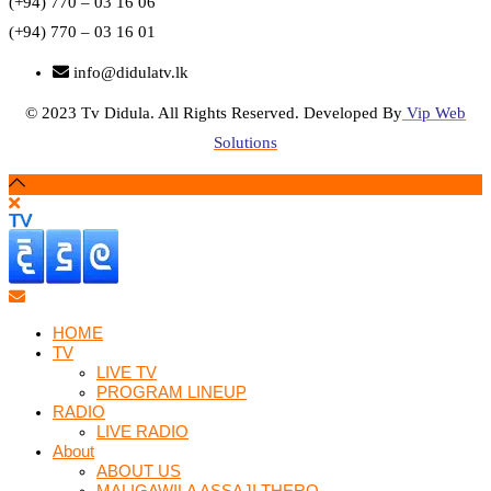
(+94) 770 – 03 16 06
(+94) 770 – 03 16 01
info@didulatv.lk
© 2023 Tv Didula. All Rights Reserved. Developed By
Vip Web
Solutions
HOME
TV
LIVE TV
PROGRAM LINEUP
RADIO
LIVE RADIO
About
ABOUT US
MALIGAWILA ASSAJI THERO