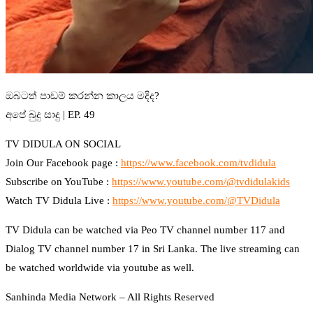
ඔබටත් පාඩම් කරන්න කාලය මදිද?
අපේ බුදු සාදු | EP. 49
TV DIDULA ON SOCIAL
Join Our Facebook page :
https://www.facebook.com/tvdidula
Subscribe on YouTube :
https://www.youtube.com/@tvdidulakids
Watch TV Didula Live :
https://www.youtube.com/@TVDidula
TV Didula can be watched via Peo TV channel number 117 and
Dialog TV channel number 17 in Sri Lanka. The live streaming can
be watched worldwide via youtube as well.
Sanhinda Media Network – All Rights Reserved