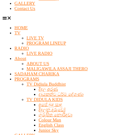
GALLERY
Contact Us
HOME
TV
LIVE TV
PROGRAM LINEUP
RADIO
LIVE RADIO
About
ABOUT US
MALIGAWILA ASSAJI THERO
SADAHAM CHARIKA
PROGRAMS
TV Didiula Buddhist
දිදුල අරණ
දායකත්ව ධර්ම දේශණා
TV DIDULA KIDS
අපේ බුදු සාදු
දිදුලන දරුවෝ
ගුරුසිත නොරිදවා
Colour Man
English Class
Junior Sky