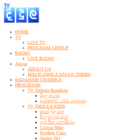
HOME
TV
LIVE TV
PROGRAM LINEUP
RADIO
LIVE RADIO
About
ABOUT US
MALIGAWILA ASSAJI THERO
SADAHAM CHARIKA
PROGRAMS
TV Didiula Buddhist
දිදුල අරණ
දායකත්ව ධර්ම දේශණා
TV DIDULA KIDS
අපේ බුදු සාදු
දිදුලන දරුවෝ
ගුරුසිත නොරිදවා
Colour Man
English Class
Junior Sky