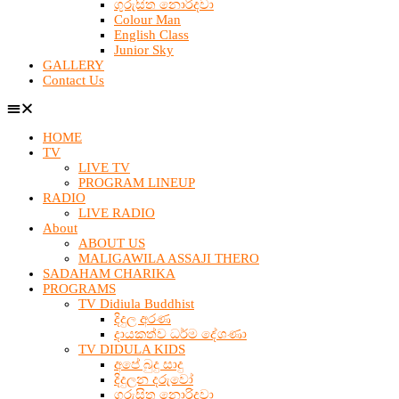
ගුරුසිත නොරිදවා
Colour Man
English Class
Junior Sky
GALLERY
Contact Us
HOME
TV
LIVE TV
PROGRAM LINEUP
RADIO
LIVE RADIO
About
ABOUT US
MALIGAWILA ASSAJI THERO
SADAHAM CHARIKA
PROGRAMS
TV Didiula Buddhist
දිදුල අරණ
දායකත්ව ධර්ම දේශණා
TV DIDULA KIDS
අපේ බුදු සාදු
දිදුලන දරුවෝ
ගුරුසිත නොරිදවා