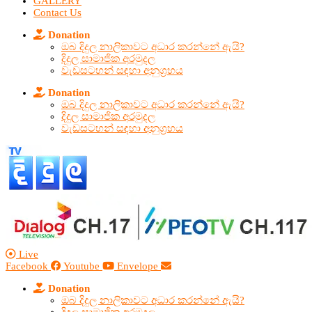
GALLERY
Contact Us
Donation
ඔබ දිදුල නාලිකාවට අධාර කරන්නේ ඇයි?
දිදුල සාමාජික අරමුදල
වැඩසටහන් සඳහා අනුග්‍රහය
Donation
ඔබ දිදුල නාලිකාවට අධාර කරන්නේ ඇයි?
දිදුල සාමාජික අරමුදල
වැඩසටහන් සඳහා අනුග්‍රහය
Live
Facebook
Youtube
Envelope
Donation
ඔබ දිදුල නාලිකාවට අධාර කරන්නේ ඇයි?