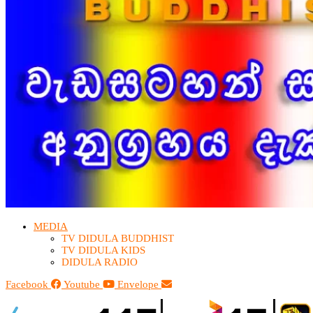
MEDIA
TV DIDULA BUDDHIST​
TV DIDULA KIDS
DIDULA RADIO
Facebook
Youtube
Envelope