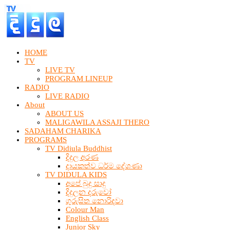
HOME
TV
LIVE TV
PROGRAM LINEUP
RADIO
LIVE RADIO
About
ABOUT US
MALIGAWILA ASSAJI THERO
SADAHAM CHARIKA
PROGRAMS
TV Didiula Buddhist
දිදුල අරණ
දායකත්ව ධර්ම දේශණා
TV DIDULA KIDS
අපේ බුදු සාදු
දිදුලන දරුවෝ
ගුරුසිත නොරිදවා
Colour Man
English Class
Junior Sky