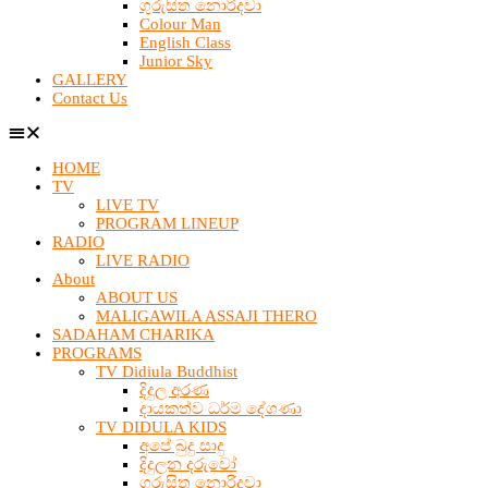
ගුරුසිත නොරිදවා
Colour Man
English Class
Junior Sky
GALLERY
Contact Us
HOME
TV
LIVE TV
PROGRAM LINEUP
RADIO
LIVE RADIO
About
ABOUT US
MALIGAWILA ASSAJI THERO
SADAHAM CHARIKA
PROGRAMS
TV Didiula Buddhist
දිදුල අරණ
දායකත්ව ධර්ම දේශණා
TV DIDULA KIDS
අපේ බුදු සාදු
දිදුලන දරුවෝ
ගුරුසිත නොරිදවා