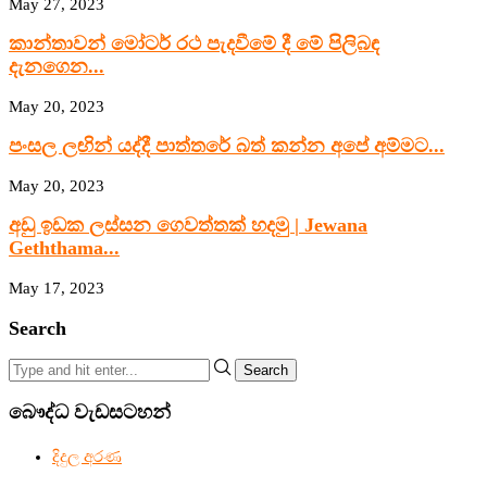
May 27, 2023
කාන්තාවන් මෝටර් රථ පැදවීමේ දී මේ පිලිබඳ
දැනගෙන...
May 20, 2023
පංසල ලඟින් යද්දී පාත්තරේ බත් කන්න අපේ අම්මට...
May 20, 2023
අඩු ඉඩක ලස්සන ගෙවත්තක් හදමු | Jewana
Geththama...
May 17, 2023
Search
Search
බෞද්ධ වැඩසටහන්
දිදුල අරණ