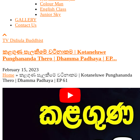
Colour Man
English Class
Junior Sky
GALLERY
Contact Us
TV Didiula Buddhist
කළගුණ සැලකීමේ වටිනාකම | Kotaneluwe
Punghananda Thero | Dhamma Padhaya | EP...
February 15, 2023
Home
»
කළගුණ සැලකීමේ වටිනාකම | Kotaneluwe Punghananda
Thero | Dhamma Padhaya | EP 61