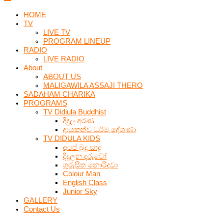
HOME
TV
LIVE TV
PROGRAM LINEUP
RADIO
LIVE RADIO
About
ABOUT US
MALIGAWILA ASSAJI THERO
SADAHAM CHARIKA
PROGRAMS
TV Didiula Buddhist
දිදුල අරණ
දායකත්ව ධර්ම දේශණා
TV DIDULA KIDS
අපේ බුදු සාදු
දිදුලන දරුවෝ
ගුරුසිත නොරිදවා
Colour Man
English Class
Junior Sky
GALLERY
Contact Us