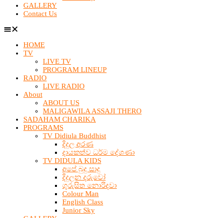
GALLERY
Contact Us
HOME
TV
LIVE TV
PROGRAM LINEUP
RADIO
LIVE RADIO
About
ABOUT US
MALIGAWILA ASSAJI THERO
SADAHAM CHARIKA
PROGRAMS
TV Didiula Buddhist
දිදුල අරණ
දායකත්ව ධර්ම දේශණා
TV DIDULA KIDS
අපේ බුදු සාදු
දිදුලන දරුවෝ
ගුරුසිත නොරිදවා
Colour Man
English Class
Junior Sky