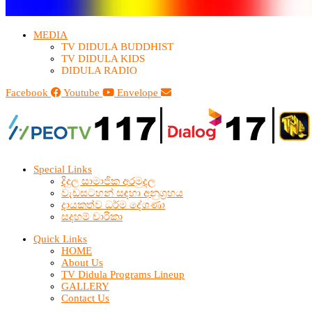
MEDIA
TV DIDULA BUDDHIST​
TV DIDULA KIDS
DIDULA RADIO
Facebook
Youtube
Envelope
Special Links
දිදුල සාමාජික අරමුදල
වැඩසටහන් සඳහා අනුග්‍රහය
දායකත්ව ධර්ම දේශණා
සදහම් චාරිකා
Quick Links
HOME
About Us
TV Didula Programs Lineup
GALLERY
Contact Us