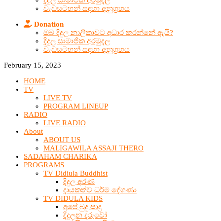
දිදුල සාමාජික අරමුදල
වැඩසටහන් සඳහා අනුග්‍රහය
Donation
ඔබ දිදුල නාලිකාවට අධාර කරන්නේ ඇයි?
දිදුල සාමාජික අරමුදල
වැඩසටහන් සඳහා අනුග්‍රහය
February 15, 2023
HOME
TV
LIVE TV
PROGRAM LINEUP
RADIO
LIVE RADIO
About
ABOUT US
MALIGAWILA ASSAJI THERO
SADAHAM CHARIKA
PROGRAMS
TV Didiula Buddhist
දිදුල අරණ
දායකත්ව ධර්ම දේශණා
TV DIDULA KIDS
අපේ බුදු සාදු
දිදුලන දරුවෝ