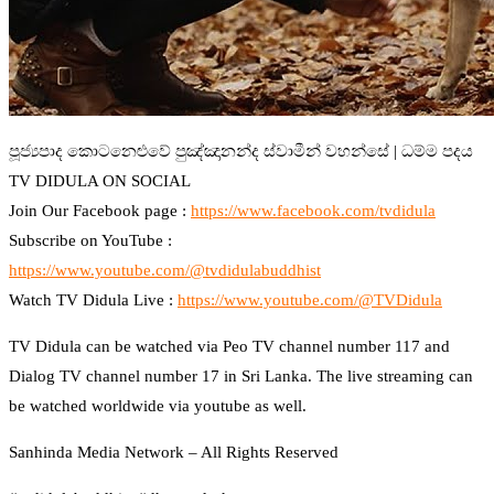
⁣පූජ්‍යපාද කොටනෙළුවේ පුඤ්ඤානන්ද ස්වාමීන් වහන්සේ | ධම්ම පදය
TV DIDULA ON SOCIAL
Join Our Facebook page :
https://www.facebook.com/tvdidula
Subscribe on YouTube :
https://www.youtube.com/@tvdidulabuddhist
Watch TV Didula Live :
https://www.youtube.com/@TVDidula
TV Didula can be watched via Peo TV channel number 117 and
Dialog TV channel number 17 in Sri Lanka. The live streaming can
be watched worldwide via youtube as well.
Sanhinda Media Network – All Rights Reserved