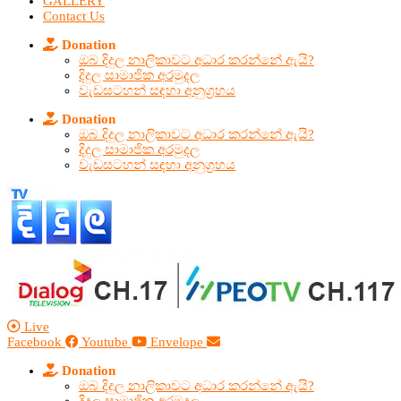
GALLERY
Contact Us
Donation
ඔබ දිදුල නාලිකාවට අධාර කරන්නේ ඇයි?
දිදුල සාමාජික අරමුදල
වැඩසටහන් සඳහා අනුග්‍රහය
Donation
ඔබ දිදුල නාලිකාවට අධාර කරන්නේ ඇයි?
දිදුල සාමාජික අරමුදල
වැඩසටහන් සඳහා අනුග්‍රහය
Live
Facebook
Youtube
Envelope
Donation
ඔබ දිදුල නාලිකාවට අධාර කරන්නේ ඇයි?