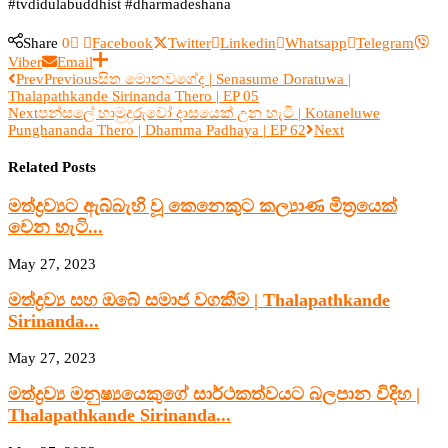
#tvdidulabuddhist #dharmadeshana
Share
0
Facebook
Twitter
Linkedin
Whatsapp
Telegram
Viber
Email
Prev
Previous
සිත මොනවගේද | Senasume Doratuwa |
Thalapathkande Sirinanda Thero | EP 05
Next
පන්සලේ හාමුදුරුවෝ දාසයෙක් උන හැටි | Kotaneluwe
Punghananda Thero | Dhamma Padhaya | EP 62
Next
Related Posts
මත්ද්‍රව්‍යට ඇබ්බැහි වූ කෙනෙකුට කල්‍යාණ මිත්‍රයෙක්
වෙන හැටි...
May 27, 2023
මත්ද්‍රව්‍ය සහ ඔබේ සමාජ වගකීම | Thalapathkande
Sirinanda...
May 27, 2023
මත්ද්‍රව්‍ය මනුෂ්‍යයෙකුගේ සාර්ථකත්වයට බලපාන විදිහ |
Thalapathkande Sirinanda...