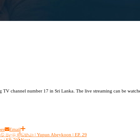
TV channel number 17 in Sri Lanka. The live streaming can be watche
ber
Email
 පළමු ක්‍රීඩකයා | Yupun Abeykoon | EP. 29