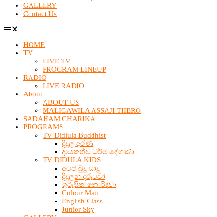
GALLERY
Contact Us
HOME
TV
LIVE TV
PROGRAM LINEUP
RADIO
LIVE RADIO
About
ABOUT US
MALIGAWILA ASSAJI THERO
SADAHAM CHARIKA
PROGRAMS
TV Didiula Buddhist
දිදුල අරණ
දායකත්ව ධර්ම දේශණා
TV DIDULA KIDS
අපේ බුදු සාදු
දිදුලන දරුවෝ
ගුරුසිත නොරිදවා
Colour Man
English Class
Junior Sky