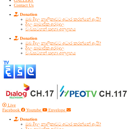
GALLERY
Contact Us
Donation
ඔබ දිදුල නාලිකාවට අධාර කරන්නේ ඇයි?
දිදුල සාමාජික අරමුදල
වැඩසටහන් සඳහා අනුග්‍රහය
Donation
ඔබ දිදුල නාලිකාවට අධාර කරන්නේ ඇයි?
දිදුල සාමාජික අරමුදල
වැඩසටහන් සඳහා අනුග්‍රහය
Live
Facebook
Youtube
Envelope
Donation
ඔබ දිදුල නාලිකාවට අධාර කරන්නේ ඇයි?