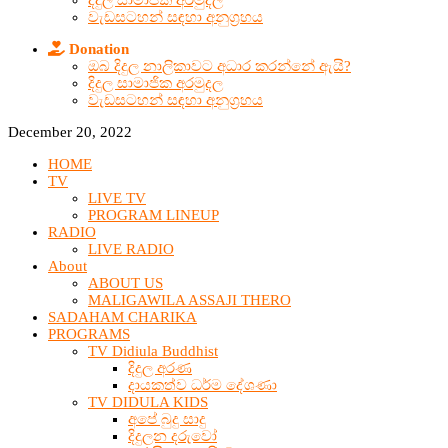
දිදුල සාමාජික අරමුදල
වැඩසටහන් සඳහා අනුග්‍රහය
Donation
ඔබ දිදුල නාලිකාවට අධාර කරන්නේ ඇයි?
දිදුල සාමාජික අරමුදල
වැඩසටහන් සඳහා අනුග්‍රහය
December 20, 2022
HOME
TV
LIVE TV
PROGRAM LINEUP
RADIO
LIVE RADIO
About
ABOUT US
MALIGAWILA ASSAJI THERO
SADAHAM CHARIKA
PROGRAMS
TV Didiula Buddhist
දිදුල අරණ
දායකත්ව ධර්ම දේශණා
TV DIDULA KIDS
අපේ බුදු සාදු
දිදුලන දරුවෝ