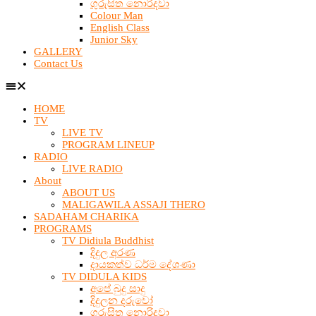
ගුරුසිත නොරිදවා
Colour Man
English Class
Junior Sky
GALLERY
Contact Us
HOME
TV
LIVE TV
PROGRAM LINEUP
RADIO
LIVE RADIO
About
ABOUT US
MALIGAWILA ASSAJI THERO
SADAHAM CHARIKA
PROGRAMS
TV Didiula Buddhist
දිදුල අරණ
දායකත්ව ධර්ම දේශණා
TV DIDULA KIDS
අපේ බුදු සාදු
දිදුලන දරුවෝ
ගුරුසිත නොරිදවා