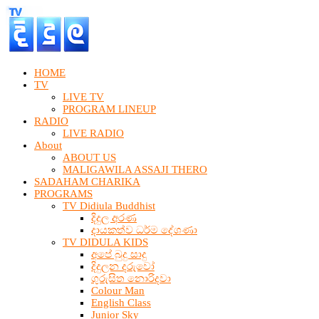
HOME
TV
LIVE TV
PROGRAM LINEUP
RADIO
LIVE RADIO
About
ABOUT US
MALIGAWILA ASSAJI THERO
SADAHAM CHARIKA
PROGRAMS
TV Didiula Buddhist
දිදුල අරණ
දායකත්ව ධර්ම දේශණා
TV DIDULA KIDS
අපේ බුදු සාදු
දිදුලන දරුවෝ
ගුරුසිත නොරිදවා
Colour Man
English Class
Junior Sky