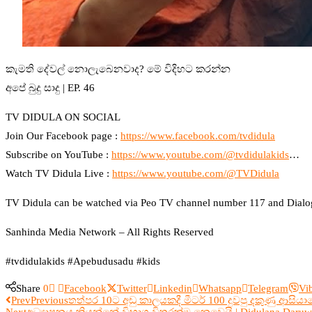
කැමති දේවල් නොලැබෙනවාද? මේ විදිහට කරන්න
අපේ බුදු සාදු | EP. 46
TV DIDULA ON SOCIAL
Join Our Facebook page :
https://www.facebook.com/tvdidula
Subscribe on YouTube :
https://www.youtube.com/@tvdidulakids
…
Watch TV Didula Live :
https://www.youtube.com/@TVDidula
TV Didula can be watched via Peo TV channel number 117 and Dialog 
Sanhinda Media Network – All Rights Reserved
#tvdidulakids #Apebudusadu #kids
Share
0
Facebook
Twitter
Linkedin
Whatsapp
Telegram
Vi
Prev
Previous
තත්පර 10ට අඩු කාලයකදී මීටර් 100 දුවපු දකුණු ආසියාවේ