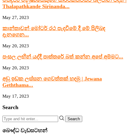
මත්ද්‍රව්‍ය මනුෂ්‍යයෙකුගේ සාර්ථකත්වයට බලපාන විදිහ |
Thalapathkande Sirinanda...
May 27, 2023
කාන්තාවන් මෝටර් රථ පැදවීමේ දී මේ පිලිබඳ
දැනගෙන...
May 20, 2023
පංසල ලඟින් යද්දී පාත්තරේ බත් කන්න අපේ අම්මට...
May 20, 2023
අඩු ඉඩක ලස්සන ගෙවත්තක් හදමු | Jewana
Geththama...
May 17, 2023
Search
Search
බෞද්ධ වැඩසටහන්