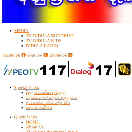
MEDIA
TV DIDULA BUDDHIST​
TV DIDULA KIDS
DIDULA RADIO
Facebook
Youtube
Envelope
Special Links
දිදුල සාමාජික අරමුදල
වැඩසටහන් සඳහා අනුග්‍රහය
දායකත්ව ධර්ම දේශණා
සදහම් චාරිකා
Quick Links
HOME
About Us