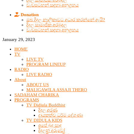
දිදුල සාමාජික අරමුදල
වැඩසටහන් සඳහා අනුග්‍රහය
Donation
ඔබ දිදුල නාලිකාවට අධාර කරන්නේ ඇයි?
දිදුල සාමාජික අරමුදල
වැඩසටහන් සඳහා අනුග්‍රහය
January 29, 2023
HOME
TV
LIVE TV
PROGRAM LINEUP
RADIO
LIVE RADIO
About
ABOUT US
MALIGAWILA ASSAJI THERO
SADAHAM CHARIKA
PROGRAMS
TV Didiula Buddhist
දිදුල අරණ
දායකත්ව ධර්ම දේශණා
TV DIDULA KIDS
අපේ බුදු සාදු
දිදුලන දරුවෝ