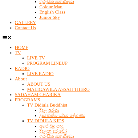
ගුරුසිත නොරිදවා
Colour Man
English Class
Junior Sky
GALLERY
Contact Us
HOME
TV
LIVE TV
PROGRAM LINEUP
RADIO
LIVE RADIO
About
ABOUT US
MALIGAWILA ASSAJI THERO
SADAHAM CHARIKA
PROGRAMS
TV Didiula Buddhist
දිදුල අරණ
දායකත්ව ධර්ම දේශණා
TV DIDULA KIDS
අපේ බුදු සාදු
දිදුලන දරුවෝ
ගුරුසිත නොරිදවා