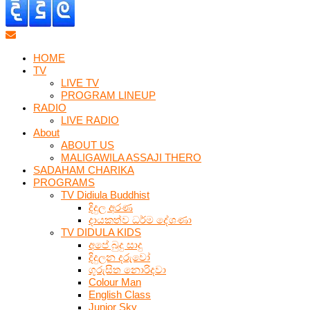
HOME
TV
LIVE TV
PROGRAM LINEUP
RADIO
LIVE RADIO
About
ABOUT US
MALIGAWILA ASSAJI THERO
SADAHAM CHARIKA
PROGRAMS
TV Didiula Buddhist
දිදුල අරණ
දායකත්ව ධර්ම දේශණා
TV DIDULA KIDS
අපේ බුදු සාදු
දිදුලන දරුවෝ
ගුරුසිත නොරිදවා
Colour Man
English Class
Junior Sky