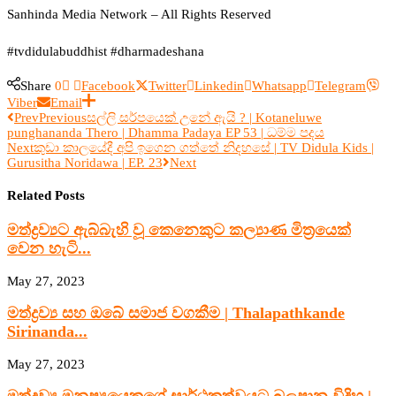
Sanhinda Media Network – All Rights Reserved
#tvdidulabuddhist #dharmadeshana
Share
0
Facebook
Twitter
Linkedin
Whatsapp
Telegram
Viber
Email
Prev
Previous
සල්ලි සර්පයෙක් උනේ ඇයි ? | Kotaneluwe
punghananda Thero | Dhamma Padaya EP 53 | ධම්ම පදය
Next
කුඩා කාලයේදී අපි ඉගෙන ගත්තේ නිදහසේ | TV Didula Kids |
Gurusitha Noridawa | EP. 23
Next
Related Posts
මත්ද්‍රව්‍යට ඇබ්බැහි වූ කෙනෙකුට කල්‍යාණ මිත්‍රයෙක්
වෙන හැටි...
May 27, 2023
මත්ද්‍රව්‍ය සහ ඔබේ සමාජ වගකීම | Thalapathkande
Sirinanda...
May 27, 2023