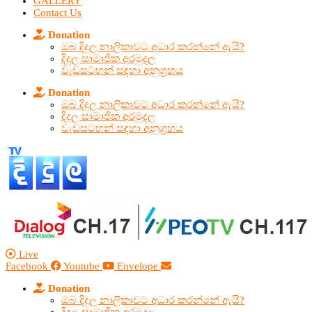
GALLERY
Contact Us
Donation
ඔබ දිදුල නාලිකාවට අධාර කරන්නේ ඇයි?
දිදුල සාමාජික අරමුදල
වැඩසටහන් සඳහා අනුග්‍රහය
Donation
ඔබ දිදුල නාලිකාවට අධාර කරන්නේ ඇයි?
දිදුල සාමාජික අරමුදල
වැඩසටහන් සඳහා අනුග්‍රහය
Live
Facebook
Youtube
Envelope
Donation
ඔබ දිදුල නාලිකාවට අධාර කරන්නේ ඇයි?