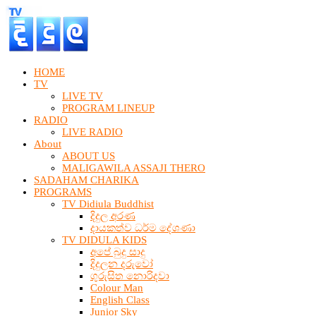
HOME
TV
LIVE TV
PROGRAM LINEUP
RADIO
LIVE RADIO
About
ABOUT US
MALIGAWILA ASSAJI THERO
SADAHAM CHARIKA
PROGRAMS
TV Didiula Buddhist
දිදුල අරණ
දායකත්ව ධර්ම දේශණා
TV DIDULA KIDS
අපේ බුදු සාදු
දිදුලන දරුවෝ
ගුරුසිත නොරිදවා
Colour Man
English Class
Junior Sky