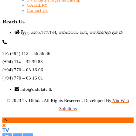
TV Didula Programs Lineup
GALLERY
Contact Us
Reach Us
දිදුල, නො,177/1/B, කොට්ටාව පාර, හෝකන්දර දකුණ
TP: (+94) 112 – 56 36 36
(+94) 114 – 32 39 83
(+94) 770 – 03 16 06
(+94) 770 – 03 16 01
info@didulatv.lk
© 2023 Tv Didula. All Rights Reserved. Developed By
Vip Web
Solutions