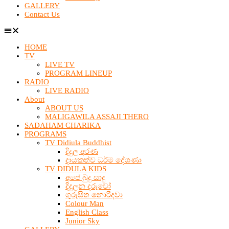
GALLERY
Contact Us
HOME
TV
LIVE TV
PROGRAM LINEUP
RADIO
LIVE RADIO
About
ABOUT US
MALIGAWILA ASSAJI THERO
SADAHAM CHARIKA
PROGRAMS
TV Didiula Buddhist
දිදුල අරණ
දායකත්ව ධර්ම දේශණා
TV DIDULA KIDS
අපේ බුදු සාදු
දිදුලන දරුවෝ
ගුරුසිත නොරිදවා
Colour Man
English Class
Junior Sky