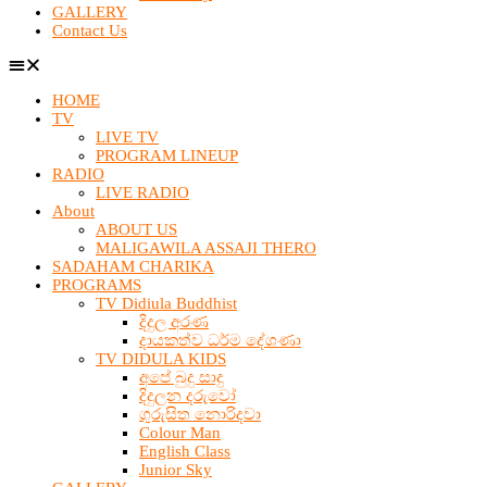
GALLERY
Contact Us
HOME
TV
LIVE TV
PROGRAM LINEUP
RADIO
LIVE RADIO
About
ABOUT US
MALIGAWILA ASSAJI THERO
SADAHAM CHARIKA
PROGRAMS
TV Didiula Buddhist
දිදුල අරණ
දායකත්ව ධර්ම දේශණා
TV DIDULA KIDS
අපේ බුදු සාදු
දිදුලන දරුවෝ
ගුරුසිත නොරිදවා
Colour Man
English Class
Junior Sky