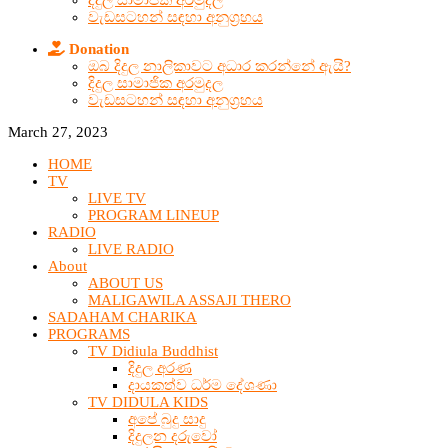
දිදුල සාමාජික අරමුදල
වැඩසටහන් සඳහා අනුග්‍රහය
Donation
ඔබ දිදුල නාලිකාවට අධාර කරන්නේ ඇයි?
දිදුල සාමාජික අරමුදල
වැඩසටහන් සඳහා අනුග්‍රහය
March 27, 2023
HOME
TV
LIVE TV
PROGRAM LINEUP
RADIO
LIVE RADIO
About
ABOUT US
MALIGAWILA ASSAJI THERO
SADAHAM CHARIKA
PROGRAMS
TV Didiula Buddhist
දිදුල අරණ
දායකත්ව ධර්ම දේශණා
TV DIDULA KIDS
අපේ බුදු සාදු
දිදුලන දරුවෝ