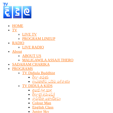
HOME
TV
LIVE TV
PROGRAM LINEUP
RADIO
LIVE RADIO
About
ABOUT US
MALIGAWILA ASSAJI THERO
SADAHAM CHARIKA
PROGRAMS
TV Didiula Buddhist
දිදුල අරණ
දායකත්ව ධර්ම දේශණා
TV DIDULA KIDS
අපේ බුදු සාදු
දිදුලන දරුවෝ
ගුරුසිත නොරිදවා
Colour Man
English Class
Junior Sky