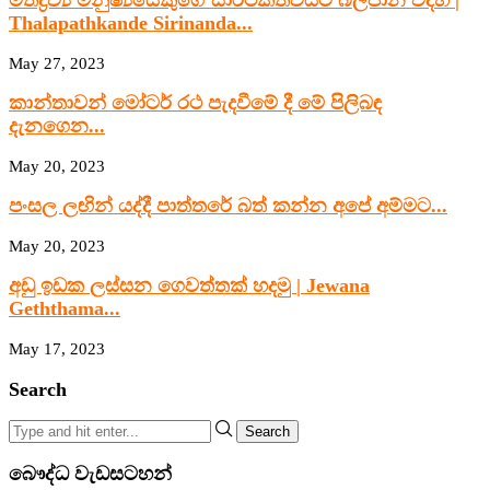
මත්ද්‍රව්‍ය මනුෂ්‍යයෙකුගේ සාර්ථකත්වයට බලපාන විදිහ |
Thalapathkande Sirinanda...
May 27, 2023
කාන්තාවන් මෝටර් රථ පැදවීමේ දී මේ පිලිබඳ
දැනගෙන...
May 20, 2023
පංසල ලඟින් යද්දී පාත්තරේ බත් කන්න අපේ අම්මට...
May 20, 2023
අඩු ඉඩක ලස්සන ගෙවත්තක් හදමු | Jewana
Geththama...
May 17, 2023
Search
Search
බෞද්ධ වැඩසටහන්