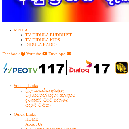
MEDIA
TV DIDULA BUDDHIST​
TV DIDULA KIDS
DIDULA RADIO
Facebook
Youtube
Envelope
Special Links
දිදුල සාමාජික අරමුදල
වැඩසටහන් සඳහා අනුග්‍රහය
දායකත්ව ධර්ම දේශණා
සදහම් චාරිකා
Quick Links
HOME
About Us