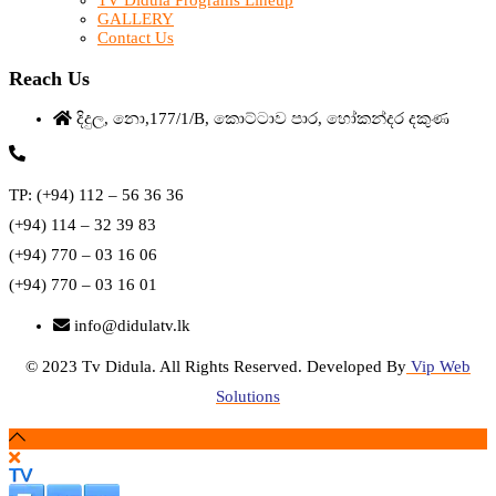
TV Didula Programs Lineup
GALLERY
Contact Us
Reach Us
දිදුල, නො,177/1/B, කොට්ටාව පාර, හෝකන්දර දකුණ
TP: (+94) 112 – 56 36 36
(+94) 114 – 32 39 83
(+94) 770 – 03 16 06
(+94) 770 – 03 16 01
info@didulatv.lk
© 2023 Tv Didula. All Rights Reserved. Developed By
Vip Web
Solutions