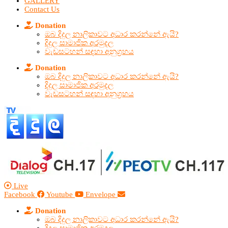
GALLERY
Contact Us
Donation
ඔබ දිදුල නාලිකාවට අධාර කරන්නේ ඇයි?
දිදුල සාමාජික අරමුදල
වැඩසටහන් සඳහා අනුග්‍රහය
Donation
ඔබ දිදුල නාලිකාවට අධාර කරන්නේ ඇයි?
දිදුල සාමාජික අරමුදල
වැඩසටහන් සඳහා අනුග්‍රහය
Live
Facebook
Youtube
Envelope
Donation
ඔබ දිදුල නාලිකාවට අධාර කරන්නේ ඇයි?