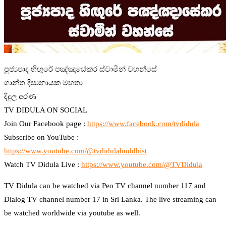
පූජ්‍යපාද හිඟුරේ පඤ්ඤාසේකර ස්වාමීන් වහන්සේ
ශාන්ත දිසානායක මහතා
දිදුල අරණ
TV DIDULA ON SOCIAL
Join Our Facebook page :
https://www.facebook.com/tvdidula
Subscribe on YouTube :
https://www.youtube.com/@tvdidulabuddhist
Watch TV Didula Live :
https://www.youtube.com/@TVDidula
TV Didula can be watched via Peo TV channel number 117 and
Dialog TV channel number 17 in Sri Lanka. The live streaming can
be watched worldwide via youtube as well.