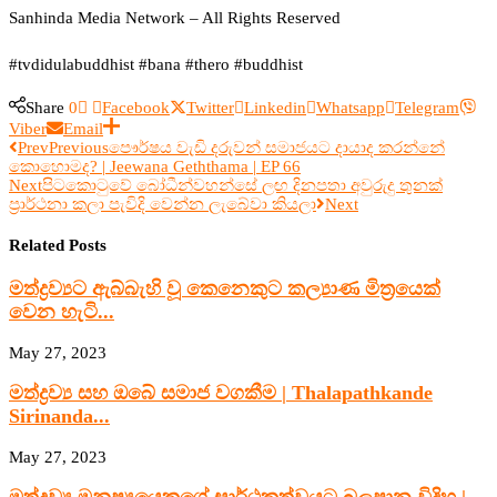
Sanhinda Media Network – All Rights Reserved
#tvdidulabuddhist #bana #thero #buddhist
Share
0
Facebook
Twitter
Linkedin
Whatsapp
Telegram
Viber
Email
Prev
Previous
පෞර්ෂය වැඩි දරුවන් සමාජයට දායාද කරන්නේ
කොහොමද? | Jeewana Geththama | EP 66
Next
පිටකොටුවේ බෝධීන්වහන්සේ ලඟ දිනපතා අවුරුදු තුනක්
ප්‍රාර්ථනා කලා පැවිදි වෙන්න ලැබේවා කියලා
Next
Related Posts
මත්ද්‍රව්‍යට ඇබ්බැහි වූ කෙනෙකුට කල්‍යාණ මිත්‍රයෙක්
වෙන හැටි...
May 27, 2023
මත්ද්‍රව්‍ය සහ ඔබේ සමාජ වගකීම | Thalapathkande
Sirinanda...
May 27, 2023