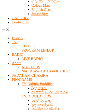
ගුරුසිත නොරිදවා
Colour Man
English Class
Junior Sky
GALLERY
Contact Us
HOME
TV
LIVE TV
PROGRAM LINEUP
RADIO
LIVE RADIO
About
ABOUT US
MALIGAWILA ASSAJI THERO
SADAHAM CHARIKA
PROGRAMS
TV Didiula Buddhist
දිදුල අරණ
දායකත්ව ධර්ම දේශණා
TV DIDULA KIDS
අපේ බුදු සාදු
දිදුලන දරුවෝ
ගුරුසිත නොරිදවා