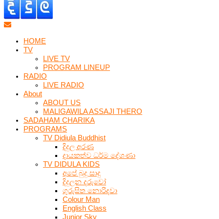
HOME
TV
LIVE TV
PROGRAM LINEUP
RADIO
LIVE RADIO
About
ABOUT US
MALIGAWILA ASSAJI THERO
SADAHAM CHARIKA
PROGRAMS
TV Didiula Buddhist
දිදුල අරණ
දායකත්ව ධර්ම දේශණා
TV DIDULA KIDS
අපේ බුදු සාදු
දිදුලන දරුවෝ
ගුරුසිත නොරිදවා
Colour Man
English Class
Junior Sky