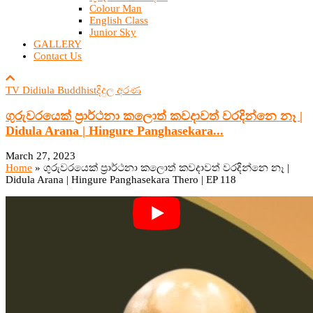
Colour Man
English Class
Junior Sky
GALLERY
Contact Us
TV Didiula Buddhist
දිදුල අරණ
ගුරුවරයෙක් ප්‍රාර්ථනා කලොත් කවදාවත් වරදින්නෙ නෑ |
Didula Arana | Hingure Panghasekara...
March 27, 2023
Home
»
ගුරුවරයෙක් ප්‍රාර්ථනා කලොත් කවදාවත් වරදින්නෙ නෑ |
Didula Arana | Hingure Panghasekara Thero | EP 118