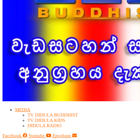
MEDIA
TV DIDULA BUDDHIST​
TV DIDULA KIDS
DIDULA RADIO
Facebook
Youtube
Envelope