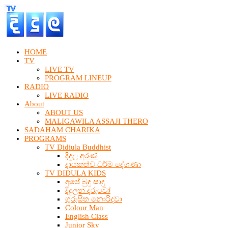
HOME
TV
LIVE TV
PROGRAM LINEUP
RADIO
LIVE RADIO
About
ABOUT US
MALIGAWILA ASSAJI THERO
SADAHAM CHARIKA
PROGRAMS
TV Didiula Buddhist
දිදුල අරණ
දායකත්ව ධර්ම දේශණා
TV DIDULA KIDS
අපේ බුදු සාදු
දිදුලන දරුවෝ
ගුරුසිත නොරිදවා
Colour Man
English Class
Junior Sky