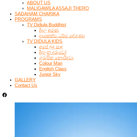
ABOUT US
MALIGAWILA ASSAJI THERO
SADAHAM CHARIKA
PROGRAMS
TV Didiula Buddhist
දිදුල අරණ
දායකත්ව ධර්ම දේශණා
TV DIDULA KIDS
අපේ බුදු සාදු
දිදුලන දරුවෝ
ගුරුසිත නොරිදවා
Colour Man
English Class
Junior Sky
GALLERY
Contact Us