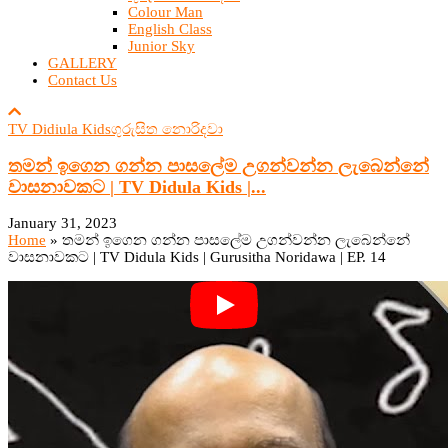
Colour Man
English Class
Junior Sky
GALLERY
Contact Us
TV Didiula Kids
ගුරුසිත නොරිදවා
තමන් ඉගෙන ගන්න පාසලේම උගන්වන්න ලැබෙන්නේ
වාසනාවකට | TV Didula Kids |...
January 31, 2023
Home
»
තමන් ඉගෙන ගන්න පාසලේම උගන්වන්න ලැබෙන්නේ
වාසනාවකට | TV Didula Kids | Gurusitha Noridawa | EP. 14