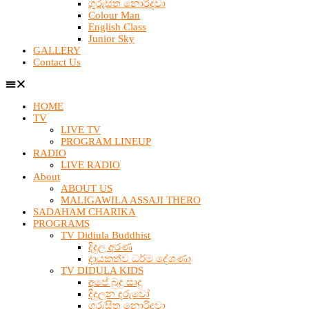
ගුරුසිත නොරිදවා
Colour Man
English Class
Junior Sky
GALLERY
Contact Us
HOME
TV
LIVE TV
PROGRAM LINEUP
RADIO
LIVE RADIO
About
ABOUT US
MALIGAWILA ASSAJI THERO
SADAHAM CHARIKA
PROGRAMS
TV Didiula Buddhist
දිදුල අරණ
දායකත්ව ධර්ම දේශණා
TV DIDULA KIDS
අපේ බුදු සාදු
දිදුලන දරුවෝ
ගුරුසිත නොරිදවා