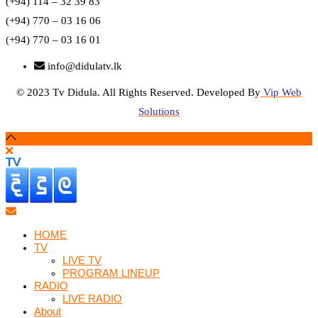
(+94) 114 – 32 39 83
(+94) 770 – 03 16 06
(+94) 770 – 03 16 01
info@didulatv.lk
© 2023 Tv Didula. All Rights Reserved. Developed By
Vip Web
Solutions
HOME
TV
LIVE TV
PROGRAM LINEUP
RADIO
LIVE RADIO
About