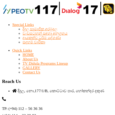
Special Links
දිදුල සාමාජික අරමුදල
වැඩසටහන් සඳහා අනුග්‍රහය
දායකත්ව ධර්ම දේශණා
සදහම් චාරිකා
Quick Links
HOME
About Us
TV Didula Programs Lineup
GALLERY
Contact Us
Reach Us
දිදුල, නො,177/1/B, කොට්ටාව පාර, හෝකන්දර දකුණ
TP: (+94) 112 – 56 36 36