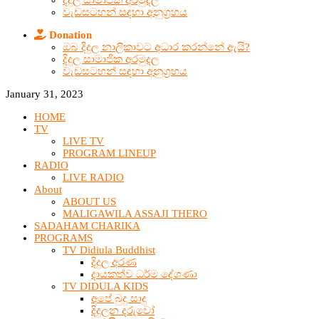
දිදුල සාමාජික අරමුදල
වැඩසටහන් සඳහා අනුග්‍රහය
Donation
ඔබ දිදුල නාලිකාවට අධාර කරන්නේ ඇයි?
දිදුල සාමාජික අරමුදල
වැඩසටහන් සඳහා අනුග්‍රහය
January 31, 2023
HOME
TV
LIVE TV
PROGRAM LINEUP
RADIO
LIVE RADIO
About
ABOUT US
MALIGAWILA ASSAJI THERO
SADAHAM CHARIKA
PROGRAMS
TV Didiula Buddhist
දිදුල අරණ
දායකත්ව ධර්ම දේශණා
TV DIDULA KIDS
අපේ බුදු සාදු
දිදුලන දරුවෝ