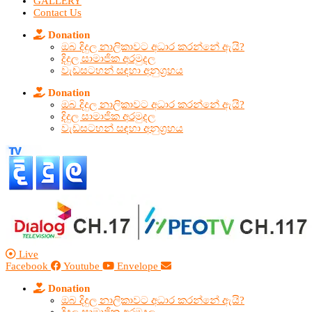
GALLERY
Contact Us
Donation
ඔබ දිදුල නාලිකාවට අධාර කරන්නේ ඇයි?
දිදුල සාමාජික අරමුදල
වැඩසටහන් සඳහා අනුග්‍රහය
Donation
ඔබ දිදුල නාලිකාවට අධාර කරන්නේ ඇයි?
දිදුල සාමාජික අරමුදල
වැඩසටහන් සඳහා අනුග්‍රහය
Live
Facebook
Youtube
Envelope
Donation
ඔබ දිදුල නාලිකාවට අධාර කරන්නේ ඇයි?