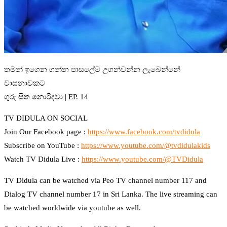
තමන් ඉගෙන ගන්න පාසලේම උගන්වන්න ලැබෙන්නේ
වාසනාවකට
ගුරු සිත නොරිදවා | EP. 14
TV DIDULA ON SOCIAL
Join Our Facebook page :
https://www.facebook.com/tvdidula
Subscribe on YouTube :
https://www.youtube.com/@tvdidulakids
Watch TV Didula Live :
https://www.youtube.com/@TVDidula
TV Didula can be watched via Peo TV channel number 117 and
Dialog TV channel number 17 in Sri Lanka. The live streaming can
be watched worldwide via youtube as well.