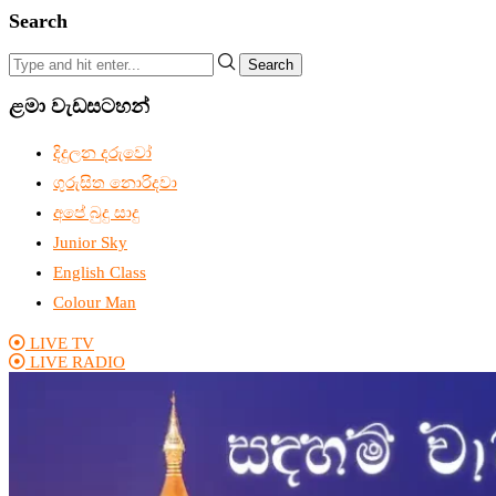
Search
Search
ළමා වැඩසටහන්
දිදුලන දරුවෝ
ගුරුසිත නොරිදවා
අපේ බුදු සාදු
Junior Sky
English Class
Colour Man
LIVE TV
LIVE RADIO