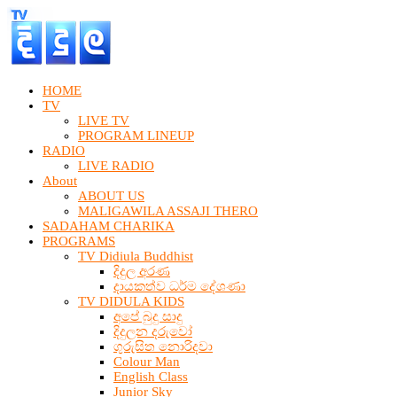
HOME
TV
LIVE TV
PROGRAM LINEUP
RADIO
LIVE RADIO
About
ABOUT US
MALIGAWILA ASSAJI THERO
SADAHAM CHARIKA
PROGRAMS
TV Didiula Buddhist
දිදුල අරණ
දායකත්ව ධර්ම දේශණා
TV DIDULA KIDS
අපේ බුදු සාදු
දිදුලන දරුවෝ
ගුරුසිත නොරිදවා
Colour Man
English Class
Junior Sky