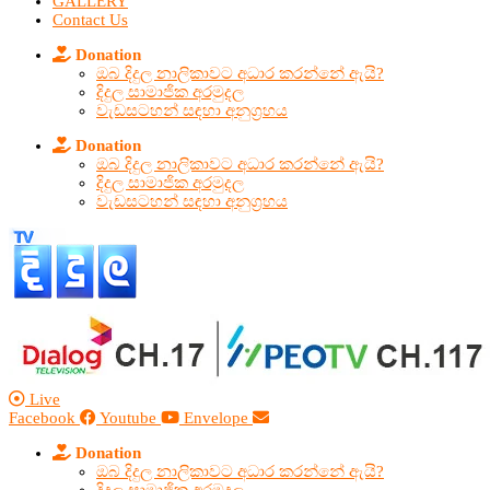
GALLERY
Contact Us
Donation
ඔබ දිදුල නාලිකාවට අධාර කරන්නේ ඇයි?
දිදුල සාමාජික අරමුදල
වැඩසටහන් සඳහා අනුග්‍රහය
Donation
ඔබ දිදුල නාලිකාවට අධාර කරන්නේ ඇයි?
දිදුල සාමාජික අරමුදල
වැඩසටහන් සඳහා අනුග්‍රහය
Live
Facebook
Youtube
Envelope
Donation
ඔබ දිදුල නාලිකාවට අධාර කරන්නේ ඇයි?