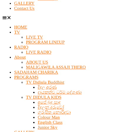
GALLERY
Contact Us
HOME
TV
LIVE TV
PROGRAM LINEUP
RADIO
LIVE RADIO
About
ABOUT US
MALIGAWILA ASSAJI THERO
SADAHAM CHARIKA
PROGRAMS
TV Didiula Buddhist
දිදුල අරණ
දායකත්ව ධර්ම දේශණා
TV DIDULA KIDS
අපේ බුදු සාදු
දිදුලන දරුවෝ
ගුරුසිත නොරිදවා
Colour Man
English Class
Junior Sky