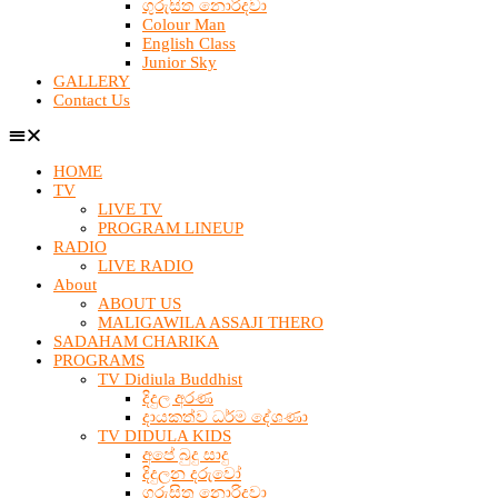
ගුරුසිත නොරිදවා
Colour Man
English Class
Junior Sky
GALLERY
Contact Us
HOME
TV
LIVE TV
PROGRAM LINEUP
RADIO
LIVE RADIO
About
ABOUT US
MALIGAWILA ASSAJI THERO
SADAHAM CHARIKA
PROGRAMS
TV Didiula Buddhist
දිදුල අරණ
දායකත්ව ධර්ම දේශණා
TV DIDULA KIDS
අපේ බුදු සාදු
දිදුලන දරුවෝ
ගුරුසිත නොරිදවා