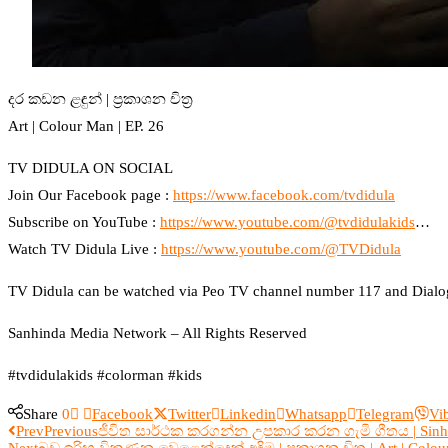
දර කඩන ළඳුන් | ප්‍රකාශන චිත්‍ර
Art | Colour Man | EP. 26
TV DIDULA ON SOCIAL
Join Our Facebook page :
https://www.facebook.com/tvdidula
Subscribe on YouTube :
https://www.youtube.com/@tvdidulakids
…
Watch TV Didula Live :
https://www.youtube.com/@TVDidula
TV Didula can be watched via Peo TV channel number 117 and Dialog 
Sanhinda Media Network – All Rights Reserved
#tvdidulakids #colorman #kids
Share
0
Facebook
Twitter
Linkedin
Whatsapp
Telegram
Vi
Prev
Previous
ජීවිත සාර්ථක කරගන්න උපකාර කරන ගැමි ගීතය | Sinhala