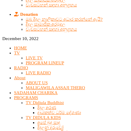
දිදුල සාමාජික අරමුදල
වැඩසටහන් සඳහා අනුග්‍රහය
Donation
ඔබ දිදුල නාලිකාවට අධාර කරන්නේ ඇයි?
දිදුල සාමාජික අරමුදල
වැඩසටහන් සඳහා අනුග්‍රහය
December 10, 2022
HOME
TV
LIVE TV
PROGRAM LINEUP
RADIO
LIVE RADIO
About
ABOUT US
MALIGAWILA ASSAJI THERO
SADAHAM CHARIKA
PROGRAMS
TV Didiula Buddhist
දිදුල අරණ
දායකත්ව ධර්ම දේශණා
TV DIDULA KIDS
අපේ බුදු සාදු
දිදුලන දරුවෝ