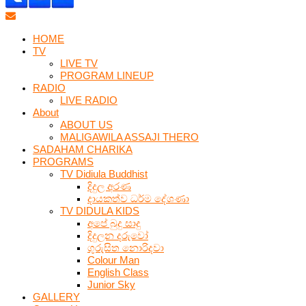
HOME
TV
LIVE TV
PROGRAM LINEUP
RADIO
LIVE RADIO
About
ABOUT US
MALIGAWILA ASSAJI THERO
SADAHAM CHARIKA
PROGRAMS
TV Didiula Buddhist
දිදුල අරණ
දායකත්ව ධර්ම දේශණා
TV DIDULA KIDS
අපේ බුදු සාදු
දිදුලන දරුවෝ
ගුරුසිත නොරිදවා
Colour Man
English Class
Junior Sky
GALLERY