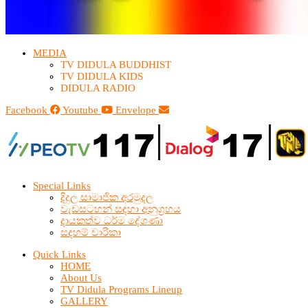
MEDIA
TV DIDULA BUDDHIST​
TV DIDULA KIDS
DIDULA RADIO
Facebook
Youtube
Envelope
Special Links
දිදුල සාමාජික අරමුදල
වැඩසටහන් සඳහා අනුග්‍රහය
දායකත්ව ධර්ම දේශණා
සදහම් චාරිකා
Quick Links
HOME
About Us
TV Didula Programs Lineup
GALLERY