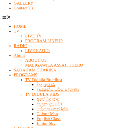
GALLERY
Contact Us
HOME
TV
LIVE TV
PROGRAM LINEUP
RADIO
LIVE RADIO
About
ABOUT US
MALIGAWILA ASSAJI THERO
SADAHAM CHARIKA
PROGRAMS
TV Didiula Buddhist
දිදුල අරණ
දායකත්ව ධර්ම දේශණා
TV DIDULA KIDS
අපේ බුදු සාදු
දිදුලන දරුවෝ
ගුරුසිත නොරිදවා
Colour Man
English Class
Junior Sky