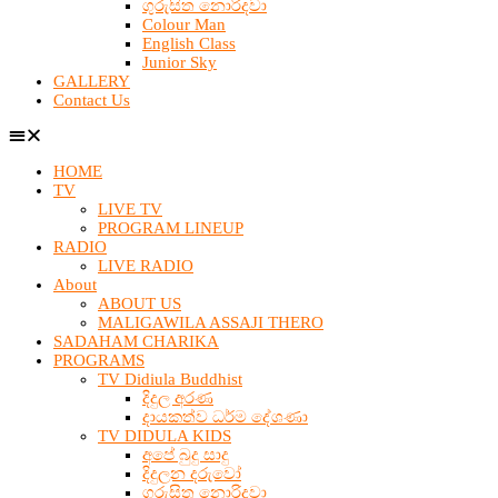
ගුරුසිත නොරිදවා
Colour Man
English Class
Junior Sky
GALLERY
Contact Us
HOME
TV
LIVE TV
PROGRAM LINEUP
RADIO
LIVE RADIO
About
ABOUT US
MALIGAWILA ASSAJI THERO
SADAHAM CHARIKA
PROGRAMS
TV Didiula Buddhist
දිදුල අරණ
දායකත්ව ධර්ම දේශණා
TV DIDULA KIDS
අපේ බුදු සාදු
දිදුලන දරුවෝ
ගුරුසිත නොරිදවා