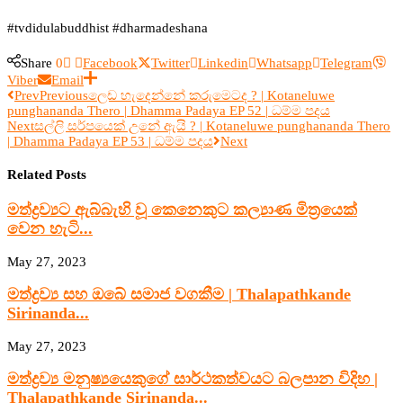
#tvdidulabuddhist #dharmadeshana
Share
0
Facebook
Twitter
Linkedin
Whatsapp
Telegram
Viber
Email
Prev
Previous
ලෙඩ හැදෙන්නේ කරුමෙටද ? | Kotaneluwe
punghananda Thero | Dhamma Padaya EP 52 | ධම්ම පදය
Next
සල්ලි සර්පයෙක් උනේ ඇයි ? | Kotaneluwe punghananda Thero
| Dhamma Padaya EP 53 | ධම්ම පදය
Next
Related Posts
මත්ද්‍රව්‍යට ඇබ්බැහි වූ කෙනෙකුට කල්‍යාණ මිත්‍රයෙක්
වෙන හැටි...
May 27, 2023
මත්ද්‍රව්‍ය සහ ඔබේ සමාජ වගකීම | Thalapathkande
Sirinanda...
May 27, 2023
මත්ද්‍රව්‍ය මනුෂ්‍යයෙකුගේ සාර්ථකත්වයට බලපාන විදිහ |
Thalapathkande Sirinanda...