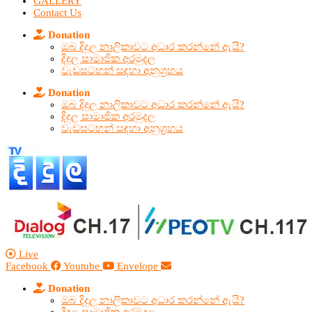
GALLERY
Contact Us
Donation
ඔබ දිදුල නාලිකාවට අධාර කරන්නේ ඇයි?
දිදුල සාමාජික අරමුදල
වැඩසටහන් සඳහා අනුග්‍රහය
Donation
ඔබ දිදුල නාලිකාවට අධාර කරන්නේ ඇයි?
දිදුල සාමාජික අරමුදල
වැඩසටහන් සඳහා අනුග්‍රහය
Live
Facebook
Youtube
Envelope
Donation
ඔබ දිදුල නාලිකාවට අධාර කරන්නේ ඇයි?