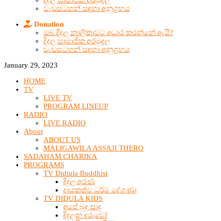
දිදුල සාමාජික අරමුදල
වැඩසටහන් සඳහා අනුග්‍රහය
Donation
ඔබ දිදුල නාලිකාවට අධාර කරන්නේ ඇයි?
දිදුල සාමාජික අරමුදල
වැඩසටහන් සඳහා අනුග්‍රහය
January 29, 2023
HOME
TV
LIVE TV
PROGRAM LINEUP
RADIO
LIVE RADIO
About
ABOUT US
MALIGAWILA ASSAJI THERO
SADAHAM CHARIKA
PROGRAMS
TV Didiula Buddhist
දිදුල අරණ
දායකත්ව ධර්ම දේශණා
TV DIDULA KIDS
අපේ බුදු සාදු
දිදුලන දරුවෝ