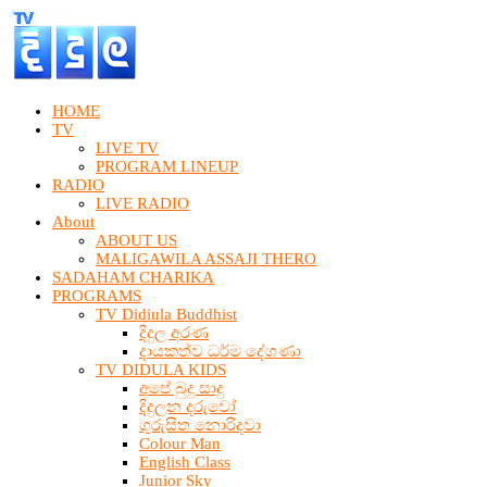
HOME
TV
LIVE TV
PROGRAM LINEUP
RADIO
LIVE RADIO
About
ABOUT US
MALIGAWILA ASSAJI THERO
SADAHAM CHARIKA
PROGRAMS
TV Didiula Buddhist
දිදුල අරණ
දායකත්ව ධර්ම දේශණා
TV DIDULA KIDS
අපේ බුදු සාදු
දිදුලන දරුවෝ
ගුරුසිත නොරිදවා
Colour Man
English Class
Junior Sky