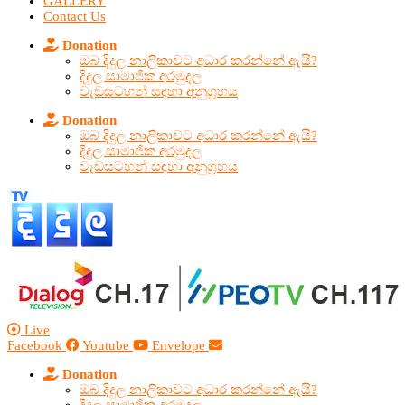
GALLERY
Contact Us
Donation
ඔබ දිදුල නාලිකාවට අධාර කරන්නේ ඇයි?
දිදුල සාමාජික අරමුදල
වැඩසටහන් සඳහා අනුග්‍රහය
Donation
ඔබ දිදුල නාලිකාවට අධාර කරන්නේ ඇයි?
දිදුල සාමාජික අරමුදල
වැඩසටහන් සඳහා අනුග්‍රහය
Live
Facebook
Youtube
Envelope
Donation
ඔබ දිදුල නාලිකාවට අධාර කරන්නේ ඇයි?