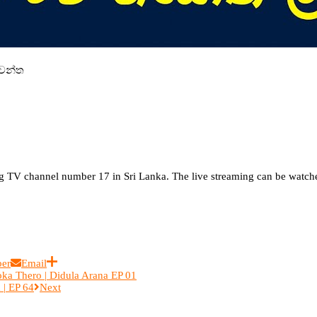
ුවන්ත
TV channel number 17 in Sri Lanka. The live streaming can be watche
ber
Email
 Thero | Didula Arana EP 01
| EP 64
Next