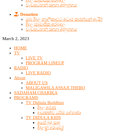
දිදුල සාමාජික අරමුදල
වැඩසටහන් සඳහා අනුග්‍රහය
Donation
ඔබ දිදුල නාලිකාවට අධාර කරන්නේ ඇයි?
දිදුල සාමාජික අරමුදල
වැඩසටහන් සඳහා අනුග්‍රහය
March 2, 2023
HOME
TV
LIVE TV
PROGRAM LINEUP
RADIO
LIVE RADIO
About
ABOUT US
MALIGAWILA ASSAJI THERO
SADAHAM CHARIKA
PROGRAMS
TV Didiula Buddhist
දිදුල අරණ
දායකත්ව ධර්ම දේශණා
TV DIDULA KIDS
අපේ බුදු සාදු
දිදුලන දරුවෝ