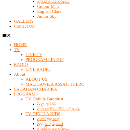
ගුරුසිත නොරිදවා
Colour Man
English Class
Junior Sky
GALLERY
Contact Us
HOME
TV
LIVE TV
PROGRAM LINEUP
RADIO
LIVE RADIO
About
ABOUT US
MALIGAWILA ASSAJI THERO
SADAHAM CHARIKA
PROGRAMS
TV Didiula Buddhist
දිදුල අරණ
දායකත්ව ධර්ම දේශණා
TV DIDULA KIDS
අපේ බුදු සාදු
දිදුලන දරුවෝ
ගුරුසිත නොරිදවා