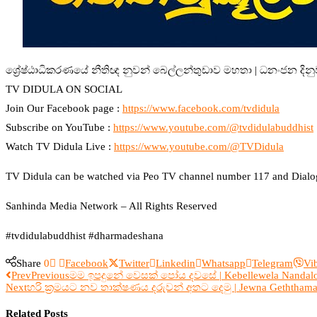
ශ්‍රේෂ්ඨාධිකරණයේ නීතිඥ නුවන් බෙල්ලන්තුඩාව මහතා | ධනංජන දින
TV DIDULA ON SOCIAL
Join Our Facebook page :
https://www.facebook.com/tvdidula
Subscribe on YouTube :
https://www.youtube.com/@tvdidulabuddhist
Watch TV Didula Live :
https://www.youtube.com/@TVDidula
TV Didula can be watched via Peo TV channel number 117 and Dialog 
Sanhinda Media Network – All Rights Reserved
#tvdidulabuddhist #dharmadeshana
Share
0
Facebook
Twitter
Linkedin
Whatsapp
Telegram
Vi
Prev
Previous
මම ඉපදුනේ වෙසක් පෝය දවසේ | Kebellewela Nandaloka
Next
හරි ක්‍රමයට නව තාක්ෂණය දරුවන් අතට දෙමු | Jewna Geththama 
Related Posts