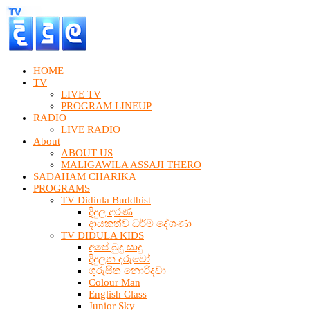
HOME
TV
LIVE TV
PROGRAM LINEUP
RADIO
LIVE RADIO
About
ABOUT US
MALIGAWILA ASSAJI THERO
SADAHAM CHARIKA
PROGRAMS
TV Didiula Buddhist
දිදුල අරණ
දායකත්ව ධර්ම දේශණා
TV DIDULA KIDS
අපේ බුදු සාදු
දිදුලන දරුවෝ
ගුරුසිත නොරිදවා
Colour Man
English Class
Junior Sky