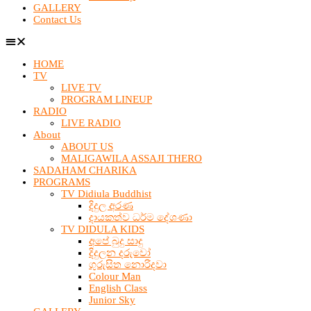
GALLERY
Contact Us
HOME
TV
LIVE TV
PROGRAM LINEUP
RADIO
LIVE RADIO
About
ABOUT US
MALIGAWILA ASSAJI THERO
SADAHAM CHARIKA
PROGRAMS
TV Didiula Buddhist
දිදුල අරණ
දායකත්ව ධර්ම දේශණා
TV DIDULA KIDS
අපේ බුදු සාදු
දිදුලන දරුවෝ
ගුරුසිත නොරිදවා
Colour Man
English Class
Junior Sky