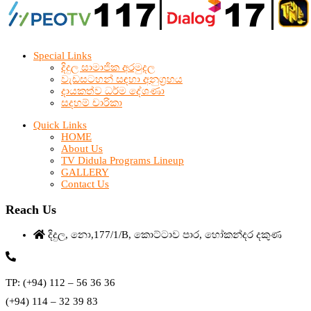
Special Links
දිදුල සාමාජික අරමුදල
වැඩසටහන් සඳහා අනුග්‍රහය
දායකත්ව ධර්ම දේශණා
සදහම් චාරිකා
Quick Links
HOME
About Us
TV Didula Programs Lineup
GALLERY
Contact Us
Reach Us
දිදුල, නො,177/1/B, කොට්ටාව පාර, හෝකන්දර දකුණ
TP: (+94) 112 – 56 36 36
(+94) 114 – 32 39 83