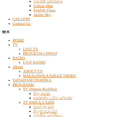
ගුරුසිත නොරිදවා
Colour Man
English Class
Junior Sky
GALLERY
Contact Us
HOME
TV
LIVE TV
PROGRAM LINEUP
RADIO
LIVE RADIO
About
ABOUT US
MALIGAWILA ASSAJI THERO
SADAHAM CHARIKA
PROGRAMS
TV Didiula Buddhist
දිදුල අරණ
දායකත්ව ධර්ම දේශණා
TV DIDULA KIDS
අපේ බුදු සාදු
දිදුලන දරුවෝ
ගුරුසිත නොරිදවා