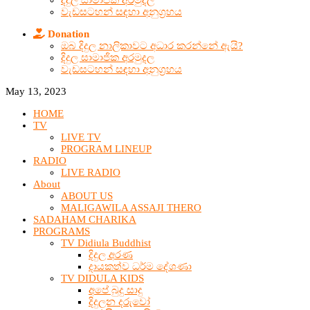
දිදුල සාමාජික අරමුදල
වැඩසටහන් සඳහා අනුග්‍රහය
Donation
ඔබ දිදුල නාලිකාවට අධාර කරන්නේ ඇයි?
දිදුල සාමාජික අරමුදල
වැඩසටහන් සඳහා අනුග්‍රහය
May 13, 2023
HOME
TV
LIVE TV
PROGRAM LINEUP
RADIO
LIVE RADIO
About
ABOUT US
MALIGAWILA ASSAJI THERO
SADAHAM CHARIKA
PROGRAMS
TV Didiula Buddhist
දිදුල අරණ
දායකත්ව ධර්ම දේශණා
TV DIDULA KIDS
අපේ බුදු සාදු
දිදුලන දරුවෝ