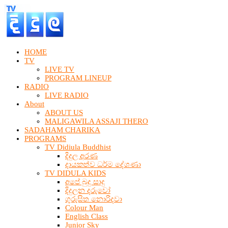
HOME
TV
LIVE TV
PROGRAM LINEUP
RADIO
LIVE RADIO
About
ABOUT US
MALIGAWILA ASSAJI THERO
SADAHAM CHARIKA
PROGRAMS
TV Didiula Buddhist
දිදුල අරණ
දායකත්ව ධර්ම දේශණා
TV DIDULA KIDS
අපේ බුදු සාදු
දිදුලන දරුවෝ
ගුරුසිත නොරිදවා
Colour Man
English Class
Junior Sky