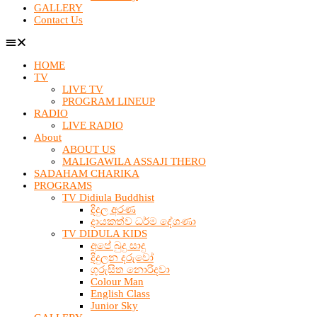
GALLERY
Contact Us
HOME
TV
LIVE TV
PROGRAM LINEUP
RADIO
LIVE RADIO
About
ABOUT US
MALIGAWILA ASSAJI THERO
SADAHAM CHARIKA
PROGRAMS
TV Didiula Buddhist
දිදුල අරණ
දායකත්ව ධර්ම දේශණා
TV DIDULA KIDS
අපේ බුදු සාදු
දිදුලන දරුවෝ
ගුරුසිත නොරිදවා
Colour Man
English Class
Junior Sky