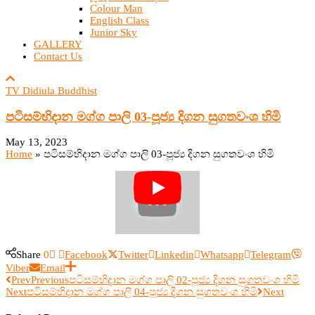
Colour Man
English Class
Junior Sky
GALLERY
Contact Us
TV Didiula Buddhist
පටිසම්භිදාන මග්ග පාලි 03-පූජ්‍ය දිගන සුගතවංශ හිමි
May 13, 2023
Home
»
පටිසම්භිදාන මග්ග පාලි 03-පූජ්‍ය දිගන සුගතවංශ හිමි
Share
0
Facebook
Twitter
Linkedin
Whatsapp
Telegram
Viber
Email
Prev
Previous
පටිසම්භිදාන මග්ග පාලි 02-පූජ්‍ය දිගන සුගතවංශ හිමි
Next
පටිසම්භිදාන මග්ග පාලි 04-පූජ්‍ය දිගන සුගතවංශ හිමි
Next