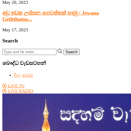
May 20, 2023
අඩු ඉඩක ලස්සන ගෙවත්තක් හදමු | Jewana
Geththama...
May 17, 2023
Search
Search
බෞද්ධ වැඩසටහන්
දිදුල අරණ
LIVE TV
LIVE RADIO