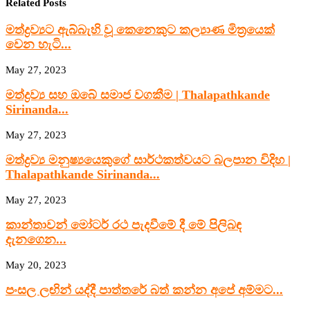
Related Posts
මත්ද්‍රව්‍යට ඇබ්බැහි වූ කෙනෙකුට කල්‍යාණ මිත්‍රයෙක්
වෙන හැටි...
May 27, 2023
මත්ද්‍රව්‍ය සහ ඔබේ සමාජ වගකීම | Thalapathkande
Sirinanda...
May 27, 2023
මත්ද්‍රව්‍ය මනුෂ්‍යයෙකුගේ සාර්ථකත්වයට බලපාන විදිහ |
Thalapathkande Sirinanda...
May 27, 2023
කාන්තාවන් මෝටර් රථ පැදවීමේ දී මේ පිලිබඳ
දැනගෙන...
May 20, 2023
පංසල ලඟින් යද්දී පාත්තරේ බත් කන්න අපේ අම්මට...