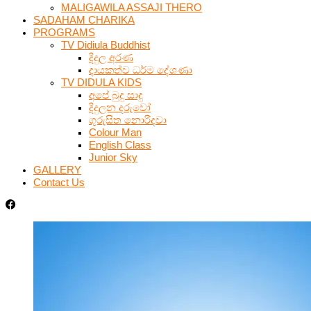
MALIGAWILA ASSAJI THERO
SADAHAM CHARIKA
PROGRAMS
TV Didiula Buddhist
දිදුල අරණ
දායකත්ව ධර්ම දේශණා
TV DIDULA KIDS
අපේ බුදු සාදු
දිදුලන දරුවෝ
ගුරුසිත නොරිදවා
Colour Man
English Class
Junior Sky
GALLERY
Contact Us