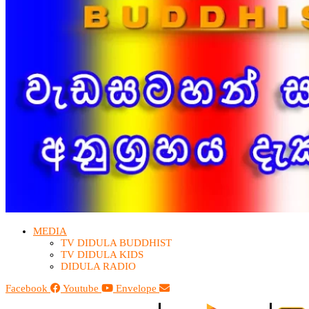
MEDIA
TV DIDULA BUDDHIST​
TV DIDULA KIDS
DIDULA RADIO
Facebook
Youtube
Envelope