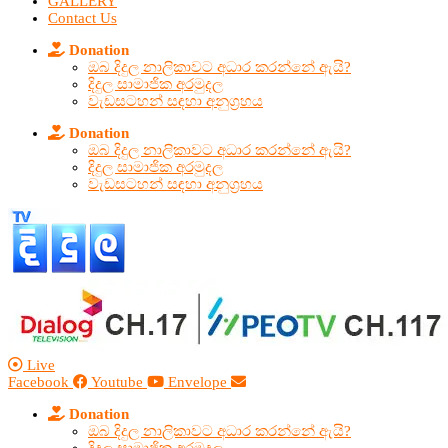
GALLERY
Contact Us
Donation
ඔබ දිදුල නාලිකාවට අධාර කරන්නේ ඇයි?
දිදුල සාමාජික අරමුදල
වැඩසටහන් සඳහා අනුග්‍රහය
Donation
ඔබ දිදුල නාලිකාවට අධාර කරන්නේ ඇයි?
දිදුල සාමාජික අරමුදල
වැඩසටහන් සඳහා අනුග්‍රහය
Live
Facebook
Youtube
Envelope
Donation
ඔබ දිදුල නාලිකාවට අධාර කරන්නේ ඇයි?