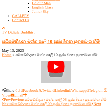
Colour Man
English Class
Junior Sky
GALLERY
Contact Us
TV Didiula Buddhist
පටිසම්භිදාන මග්ග පාලි 10-පූජ්‍ය දිගන සුගතවංශ හිමි
May 13, 2023
Home
»
පටිසම්භිදාන මග්ග පාලි 10-පූජ්‍ය දිගන සුගතවංශ හිමි
Share
0
Facebook
Twitter
Linkedin
Whatsapp
Telegram
Viber
Email
Prev
Previous
පටිසම්භිදාන මග්ග පාලි 08-පූජ්‍ය දිගන සුගතවංශ හිමි
Next
පටිසම්භිදාන මග්ග පාලි 09-පූජ්‍ය දිගන සුගතවංශ හිමි
Next