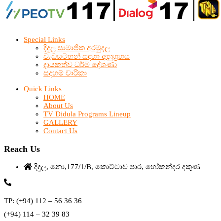
Special Links
දිදුල සාමාජික අරමුදල
වැඩසටහන් සඳහා අනුග්‍රහය
දායකත්ව ධර්ම දේශණා
සදහම් චාරිකා
Quick Links
HOME
About Us
TV Didula Programs Lineup
GALLERY
Contact Us
Reach Us
දිදුල, නො,177/1/B, කොට්ටාව පාර, හෝකන්දර දකුණ
TP: (+94) 112 – 56 36 36
(+94) 114 – 32 39 83