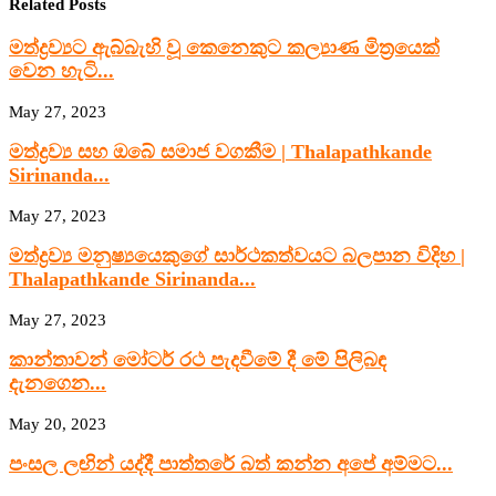
Related Posts
මත්ද්‍රව්‍යට ඇබ්බැහි වූ කෙනෙකුට කල්‍යාණ මිත්‍රයෙක්
වෙන හැටි...
May 27, 2023
මත්ද්‍රව්‍ය සහ ඔබේ සමාජ වගකීම | Thalapathkande
Sirinanda...
May 27, 2023
මත්ද්‍රව්‍ය මනුෂ්‍යයෙකුගේ සාර්ථකත්වයට බලපාන විදිහ |
Thalapathkande Sirinanda...
May 27, 2023
කාන්තාවන් මෝටර් රථ පැදවීමේ දී මේ පිලිබඳ
දැනගෙන...
May 20, 2023
පංසල ලඟින් යද්දී පාත්තරේ බත් කන්න අපේ අම්මට...