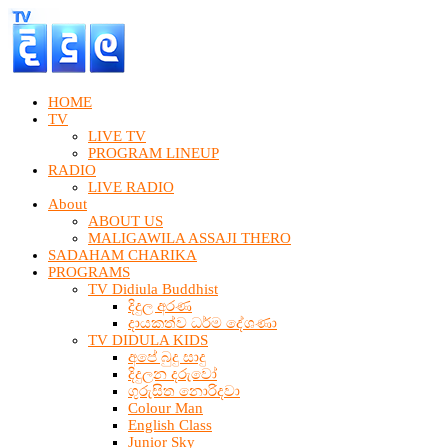
HOME
TV
LIVE TV
PROGRAM LINEUP
RADIO
LIVE RADIO
About
ABOUT US
MALIGAWILA ASSAJI THERO
SADAHAM CHARIKA
PROGRAMS
TV Didiula Buddhist
දිදුල අරණ
දායකත්ව ධර්ම දේශණා
TV DIDULA KIDS
අපේ බුදු සාදු
දිදුලන දරුවෝ
ගුරුසිත නොරිදවා
Colour Man
English Class
Junior Sky