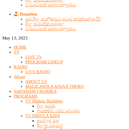
දිදුල සාමාජික අරමුදල
වැඩසටහන් සඳහා අනුග්‍රහය
Donation
ඔබ දිදුල නාලිකාවට අධාර කරන්නේ ඇයි?
දිදුල සාමාජික අරමුදල
වැඩසටහන් සඳහා අනුග්‍රහය
May 13, 2023
HOME
TV
LIVE TV
PROGRAM LINEUP
RADIO
LIVE RADIO
About
ABOUT US
MALIGAWILA ASSAJI THERO
SADAHAM CHARIKA
PROGRAMS
TV Didiula Buddhist
දිදුල අරණ
දායකත්ව ධර්ම දේශණා
TV DIDULA KIDS
අපේ බුදු සාදු
දිදුලන දරුවෝ