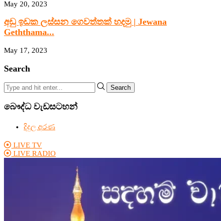
May 20, 2023
අඩු ඉඩක ලස්සන ගෙවත්තක් හදමු | Jewana
Geththama...
May 17, 2023
Search
Search
බෞද්ධ වැඩසටහන්
දිදුල අරණ
LIVE TV
LIVE RADIO