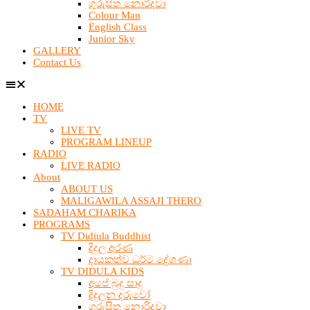
ගුරුසිත නොරිදවා
Colour Man
English Class
Junior Sky
GALLERY
Contact Us
HOME
TV
LIVE TV
PROGRAM LINEUP
RADIO
LIVE RADIO
About
ABOUT US
MALIGAWILA ASSAJI THERO
SADAHAM CHARIKA
PROGRAMS
TV Didiula Buddhist
දිදුල අරණ
දායකත්ව ධර්ම දේශණා
TV DIDULA KIDS
අපේ බුදු සාදු
දිදුලන දරුවෝ
ගුරුසිත නොරිදවා