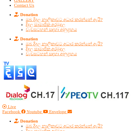
GALLERY
Contact Us
Donation
ඔබ දිදුල නාලිකාවට අධාර කරන්නේ ඇයි?
දිදුල සාමාජික අරමුදල
වැඩසටහන් සඳහා අනුග්‍රහය
Donation
ඔබ දිදුල නාලිකාවට අධාර කරන්නේ ඇයි?
දිදුල සාමාජික අරමුදල
වැඩසටහන් සඳහා අනුග්‍රහය
Live
Facebook
Youtube
Envelope
Donation
ඔබ දිදුල නාලිකාවට අධාර කරන්නේ ඇයි?