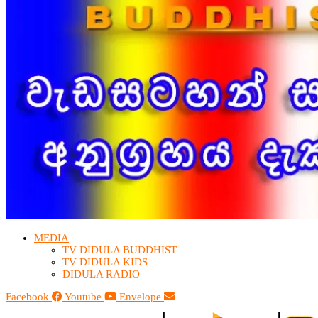
MEDIA
TV DIDULA BUDDHIST​
TV DIDULA KIDS
DIDULA RADIO
Facebook
Youtube
Envelope