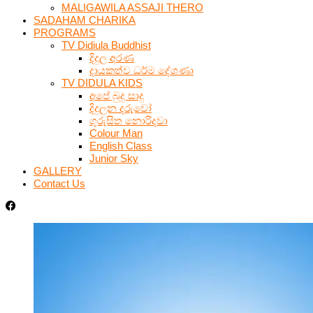
MALIGAWILA ASSAJI THERO
SADAHAM CHARIKA
PROGRAMS
TV Didiula Buddhist
දිදුල අරණ
දායකත්ව ධර්ම දේශණා
TV DIDULA KIDS
අපේ බුදු සාදු
දිදුලන දරුවෝ
ගුරුසිත නොරිදවා
Colour Man
English Class
Junior Sky
GALLERY
Contact Us