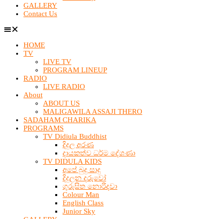
GALLERY
Contact Us
HOME
TV
LIVE TV
PROGRAM LINEUP
RADIO
LIVE RADIO
About
ABOUT US
MALIGAWILA ASSAJI THERO
SADAHAM CHARIKA
PROGRAMS
TV Didiula Buddhist
දිදුල අරණ
දායකත්ව ධර්ම දේශණා
TV DIDULA KIDS
අපේ බුදු සාදු
දිදුලන දරුවෝ
ගුරුසිත නොරිදවා
Colour Man
English Class
Junior Sky