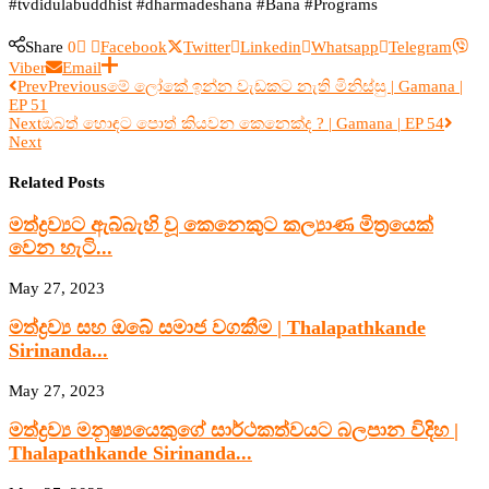
#tvdidulabuddhist #dharmadeshana #Bana #Programs
Share
0
Facebook
Twitter
Linkedin
Whatsapp
Telegram
Viber
Email
Prev
Previous
මේ ලෝකේ ඉන්න වැඩකට නැති මිනිස්සු | Gamana |
EP 51
Next
ඔබත් හොඳට පොත් කියවන කෙනෙක්ද ? | Gamana | EP 54
Next
Related Posts
මත්ද්‍රව්‍යට ඇබ්බැහි වූ කෙනෙකුට කල්‍යාණ මිත්‍රයෙක්
වෙන හැටි...
May 27, 2023
මත්ද්‍රව්‍ය සහ ඔබේ සමාජ වගකීම | Thalapathkande
Sirinanda...
May 27, 2023
මත්ද්‍රව්‍ය මනුෂ්‍යයෙකුගේ සාර්ථකත්වයට බලපාන විදිහ |
Thalapathkande Sirinanda...