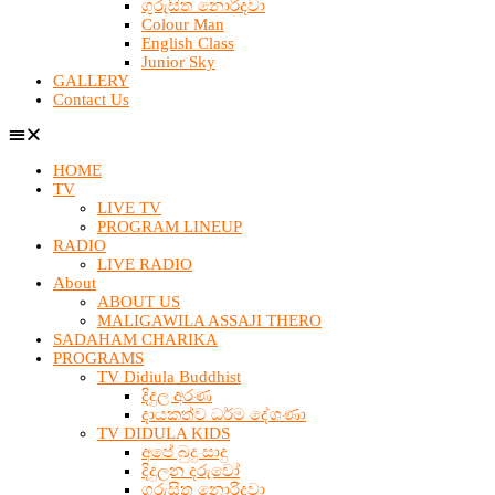
ගුරුසිත නොරිදවා
Colour Man
English Class
Junior Sky
GALLERY
Contact Us
HOME
TV
LIVE TV
PROGRAM LINEUP
RADIO
LIVE RADIO
About
ABOUT US
MALIGAWILA ASSAJI THERO
SADAHAM CHARIKA
PROGRAMS
TV Didiula Buddhist
දිදුල අරණ
දායකත්ව ධර්ම දේශණා
TV DIDULA KIDS
අපේ බුදු සාදු
දිදුලන දරුවෝ
ගුරුසිත නොරිදවා