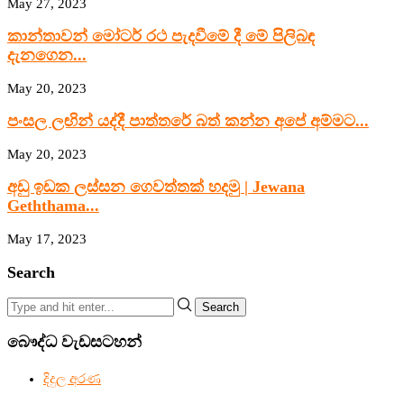
May 27, 2023
කාන්තාවන් මෝටර් රථ පැදවීමේ දී මේ පිලිබඳ
දැනගෙන...
May 20, 2023
පංසල ලඟින් යද්දී පාත්තරේ බත් කන්න අපේ අම්මට...
May 20, 2023
අඩු ඉඩක ලස්සන ගෙවත්තක් හදමු | Jewana
Geththama...
May 17, 2023
Search
Search
බෞද්ධ වැඩසටහන්
දිදුල අරණ