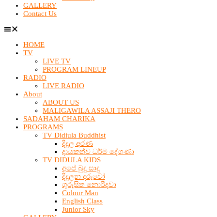
GALLERY
Contact Us
HOME
TV
LIVE TV
PROGRAM LINEUP
RADIO
LIVE RADIO
About
ABOUT US
MALIGAWILA ASSAJI THERO
SADAHAM CHARIKA
PROGRAMS
TV Didiula Buddhist
දිදුල අරණ
දායකත්ව ධර්ම දේශණා
TV DIDULA KIDS
අපේ බුදු සාදු
දිදුලන දරුවෝ
ගුරුසිත නොරිදවා
Colour Man
English Class
Junior Sky