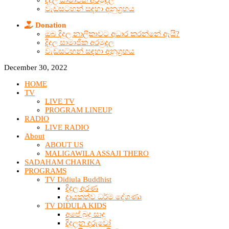
දිදුල සාමාජික අරමුදල
වැඩසටහන් සඳහා අනුග්‍රහය
Donation
ඔබ දිදුල නාලිකාවට අධාර කරන්නේ ඇයි?
දිදුල සාමාජික අරමුදල
වැඩසටහන් සඳහා අනුග්‍රහය
December 30, 2022
HOME
TV
LIVE TV
PROGRAM LINEUP
RADIO
LIVE RADIO
About
ABOUT US
MALIGAWILA ASSAJI THERO
SADAHAM CHARIKA
PROGRAMS
TV Didiula Buddhist
දිදුල අරණ
දායකත්ව ධර්ම දේශණා
TV DIDULA KIDS
අපේ බුදු සාදු
දිදුලන දරුවෝ