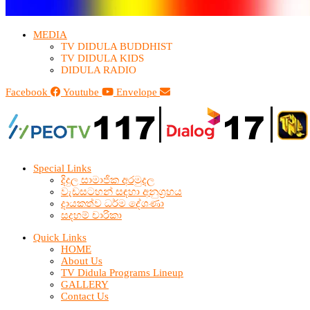
MEDIA
TV DIDULA BUDDHIST​
TV DIDULA KIDS
DIDULA RADIO
Facebook
Youtube
Envelope
Special Links
දිදුල සාමාජික අරමුදල
වැඩසටහන් සඳහා අනුග්‍රහය
දායකත්ව ධර්ම දේශණා
සදහම් චාරිකා
Quick Links
HOME
About Us
TV Didula Programs Lineup
GALLERY
Contact Us