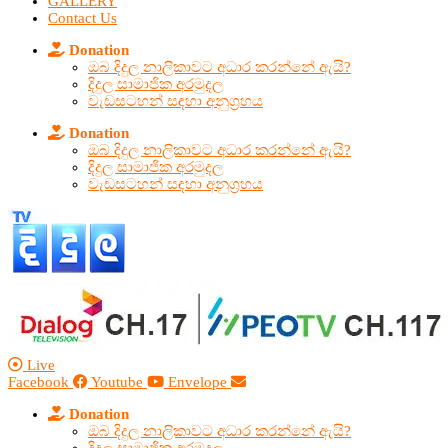
GALLERY
Contact Us
Donation
ඔබ දිදුල නාලිකාවට අධාර කරන්නේ ඇයි?
දිදුල සාමාජික අරමුදල
වැඩසටහන් සඳහා අනුග්‍රහය
Donation
ඔබ දිදුල නාලිකාවට අධාර කරන්නේ ඇයි?
දිදුල සාමාජික අරමුදල
වැඩසටහන් සඳහා අනුග්‍රහය
Live
Facebook
Youtube
Envelope
Donation
ඔබ දිදුල නාලිකාවට අධාර කරන්නේ ඇයි?