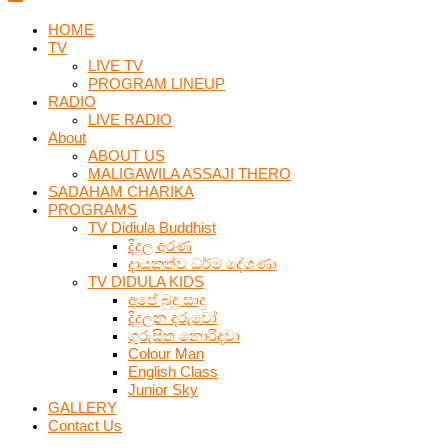
HOME
TV
LIVE TV
PROGRAM LINEUP
RADIO
LIVE RADIO
About
ABOUT US
MALIGAWILA ASSAJI THERO
SADAHAM CHARIKA
PROGRAMS
TV Didiula Buddhist
දිදුල අරණ
දායකත්ව ධර්ම දේශණා
TV DIDULA KIDS
අපේ බුදු සාදු
දිදුලන දරුවෝ
ගුරුසිත නොරිදවා
Colour Man
English Class
Junior Sky
GALLERY
Contact Us