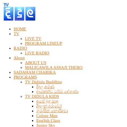
HOME
TV
LIVE TV
PROGRAM LINEUP
RADIO
LIVE RADIO
About
ABOUT US
MALIGAWILA ASSAJI THERO
SADAHAM CHARIKA
PROGRAMS
TV Didiula Buddhist
දිදුල අරණ
දායකත්ව ධර්ම දේශණා
TV DIDULA KIDS
අපේ බුදු සාදු
දිදුලන දරුවෝ
ගුරුසිත නොරිදවා
Colour Man
English Class
Junior Sky