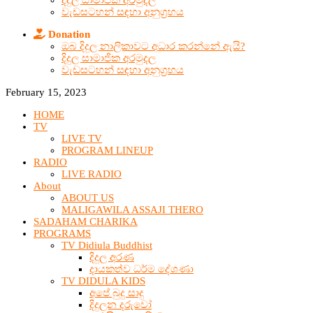
දිදුල සාමාජික අරමුදල
වැඩසටහන් සඳහා අනුග්‍රහය
Donation
ඔබ දිදුල නාලිකාවට අධාර කරන්නේ ඇයි?
දිදුල සාමාජික අරමුදල
වැඩසටහන් සඳහා අනුග්‍රහය
February 15, 2023
HOME
TV
LIVE TV
PROGRAM LINEUP
RADIO
LIVE RADIO
About
ABOUT US
MALIGAWILA ASSAJI THERO
SADAHAM CHARIKA
PROGRAMS
TV Didiula Buddhist
දිදුල අරණ
දායකත්ව ධර්ම දේශණා
TV DIDULA KIDS
අපේ බුදු සාදු
දිදුලන දරුවෝ