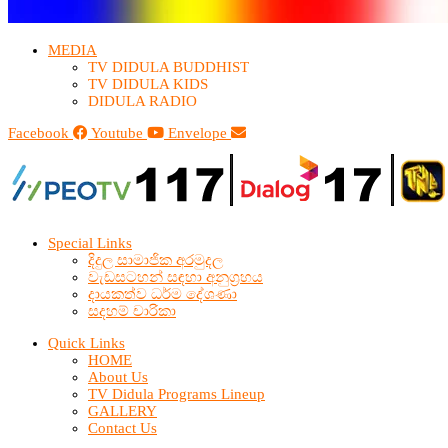
MEDIA
TV DIDULA BUDDHIST​
TV DIDULA KIDS
DIDULA RADIO
Facebook
Youtube
Envelope
Special Links
දිදුල සාමාජික අරමුදල
වැඩසටහන් සඳහා අනුග්‍රහය
දායකත්ව ධර්ම දේශණා
සදහම් චාරිකා
Quick Links
HOME
About Us
TV Didula Programs Lineup
GALLERY
Contact Us