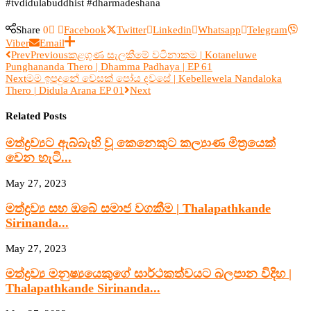
#tvdidulabuddhist #dharmadeshana
Share
0
Facebook
Twitter
Linkedin
Whatsapp
Telegram
Viber
Email
Prev
Previous
කළගුණ සැලකීමේ වටිනාකම | Kotaneluwe
Punghananda Thero | Dhamma Padhaya | EP 61
Next
මම ඉපදුනේ වෙසක් පෝය දවසේ | Kebellewela Nandaloka
Thero | Didula Arana EP 01
Next
Related Posts
මත්ද්‍රව්‍යට ඇබ්බැහි වූ කෙනෙකුට කල්‍යාණ මිත්‍රයෙක්
වෙන හැටි...
May 27, 2023
මත්ද්‍රව්‍ය සහ ඔබේ සමාජ වගකීම | Thalapathkande
Sirinanda...
May 27, 2023
මත්ද්‍රව්‍ය මනුෂ්‍යයෙකුගේ සාර්ථකත්වයට බලපාන විදිහ |
Thalapathkande Sirinanda...