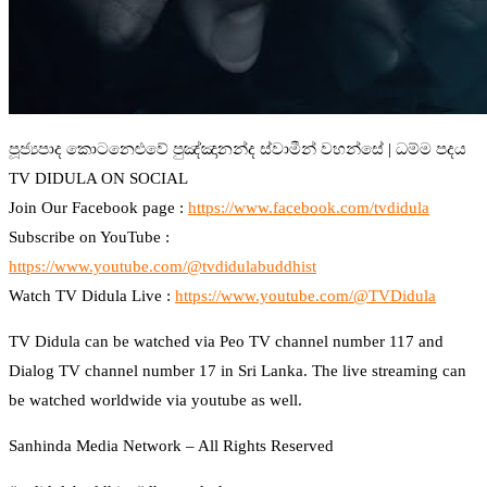
⁣පූජ්‍යපාද කොටනෙළුවේ පුඤ්ඤානන්ද ස්වාමීන් වහන්සේ | ධම්ම පදය
TV DIDULA ON SOCIAL
Join Our Facebook page :
https://www.facebook.com/tvdidula
Subscribe on YouTube :
https://www.youtube.com/@tvdidulabuddhist
Watch TV Didula Live :
https://www.youtube.com/@TVDidula
TV Didula can be watched via Peo TV channel number 117 and
Dialog TV channel number 17 in Sri Lanka. The live streaming can
be watched worldwide via youtube as well.
Sanhinda Media Network – All Rights Reserved