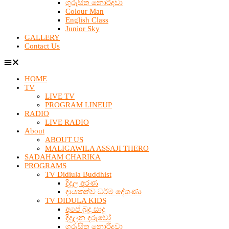
ගුරුසිත නොරිදවා
Colour Man
English Class
Junior Sky
GALLERY
Contact Us
HOME
TV
LIVE TV
PROGRAM LINEUP
RADIO
LIVE RADIO
About
ABOUT US
MALIGAWILA ASSAJI THERO
SADAHAM CHARIKA
PROGRAMS
TV Didiula Buddhist
දිදුල අරණ
දායකත්ව ධර්ම දේශණා
TV DIDULA KIDS
අපේ බුදු සාදු
දිදුලන දරුවෝ
ගුරුසිත නොරිදවා