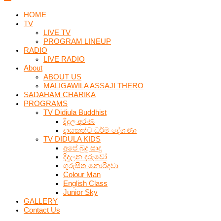
HOME
TV
LIVE TV
PROGRAM LINEUP
RADIO
LIVE RADIO
About
ABOUT US
MALIGAWILA ASSAJI THERO
SADAHAM CHARIKA
PROGRAMS
TV Didiula Buddhist
දිදුල අරණ
දායකත්ව ධර්ම දේශණා
TV DIDULA KIDS
අපේ බුදු සාදු
දිදුලන දරුවෝ
ගුරුසිත නොරිදවා
Colour Man
English Class
Junior Sky
GALLERY
Contact Us