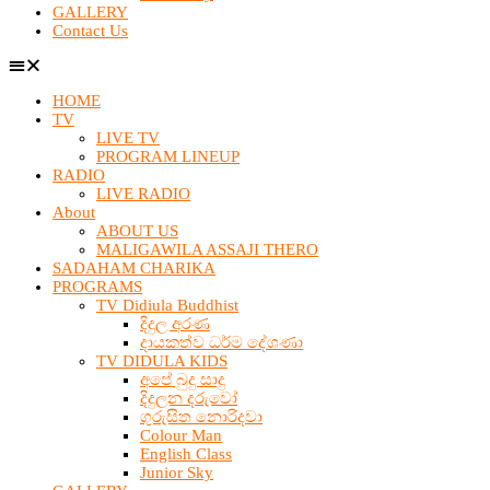
GALLERY
Contact Us
HOME
TV
LIVE TV
PROGRAM LINEUP
RADIO
LIVE RADIO
About
ABOUT US
MALIGAWILA ASSAJI THERO
SADAHAM CHARIKA
PROGRAMS
TV Didiula Buddhist
දිදුල අරණ
දායකත්ව ධර්ම දේශණා
TV DIDULA KIDS
අපේ බුදු සාදු
දිදුලන දරුවෝ
ගුරුසිත නොරිදවා
Colour Man
English Class
Junior Sky