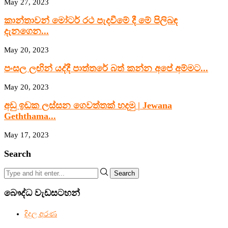
May 27, 2023
කාන්තාවන් මෝටර් රථ පැදවීමේ දී මේ පිලිබඳ
දැනගෙන...
May 20, 2023
පංසල ලඟින් යද්දී පාත්තරේ බත් කන්න අපේ අම්මට...
May 20, 2023
අඩු ඉඩක ලස්සන ගෙවත්තක් හදමු | Jewana
Geththama...
May 17, 2023
Search
Search
බෞද්ධ වැඩසටහන්
දිදුල අරණ