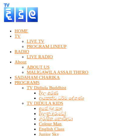
HOME
TV
LIVE TV
PROGRAM LINEUP
RADIO
LIVE RADIO
About
ABOUT US
MALIGAWILA ASSAJI THERO
SADAHAM CHARIKA
PROGRAMS
TV Didiula Buddhist
දිදුල අරණ
දායකත්ව ධර්ම දේශණා
TV DIDULA KIDS
අපේ බුදු සාදු
දිදුලන දරුවෝ
ගුරුසිත නොරිදවා
Colour Man
English Class
Junior Sky