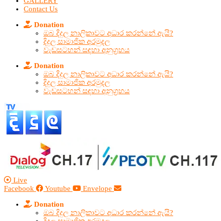
GALLERY
Contact Us
Donation
ඔබ දිදුල නාලිකාවට අධාර කරන්නේ ඇයි?
දිදුල සාමාජික අරමුදල
වැඩසටහන් සඳහා අනුග්‍රහය
Donation
ඔබ දිදුල නාලිකාවට අධාර කරන්නේ ඇයි?
දිදුල සාමාජික අරමුදල
වැඩසටහන් සඳහා අනුග්‍රහය
Live
Facebook
Youtube
Envelope
Donation
ඔබ දිදුල නාලිකාවට අධාර කරන්නේ ඇයි?