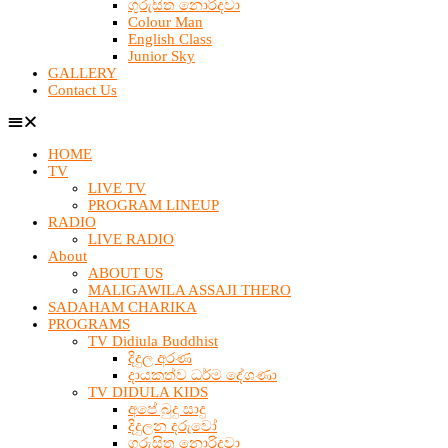
ගුරුසිත නොරිදවා
Colour Man
English Class
Junior Sky
GALLERY
Contact Us
HOME
TV
LIVE TV
PROGRAM LINEUP
RADIO
LIVE RADIO
About
ABOUT US
MALIGAWILA ASSAJI THERO
SADAHAM CHARIKA
PROGRAMS
TV Didiula Buddhist
දිදුල අරණ
දායකත්ව ධර්ම දේශණා
TV DIDULA KIDS
අපේ බුදු සාදු
දිදුලන දරුවෝ
ගුරුසිත නොරිදවා