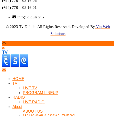
(+94) 770 – 03 16 06
(+94) 770 – 03 16 01
info@didulatv.lk
© 2023 Tv Didula. All Rights Reserved. Developed By
Vip Web
Solutions
HOME
TV
LIVE TV
PROGRAM LINEUP
RADIO
LIVE RADIO
About
ABOUT US
MALIGAWILA ASSAJI THERO