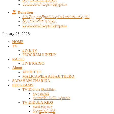
දිදුල සාමාජික අරමුදල
වැඩසටහන් සඳහා අනුග්‍රහය
Donation
ඔබ දිදුල නාලිකාවට අධාර කරන්නේ ඇයි?
දිදුල සාමාජික අරමුදල
වැඩසටහන් සඳහා අනුග්‍රහය
January 23, 2023
HOME
TV
LIVE TV
PROGRAM LINEUP
RADIO
LIVE RADIO
About
ABOUT US
MALIGAWILA ASSAJI THERO
SADAHAM CHARIKA
PROGRAMS
TV Didiula Buddhist
දිදුල අරණ
දායකත්ව ධර්ම දේශණා
TV DIDULA KIDS
අපේ බුදු සාදු
දිදුලන දරුවෝ