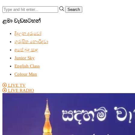
Search
ළමා වැඩසටහන්
දිදුලන දරුවෝ
ගුරුසිත නොරිදවා
අපේ බුදු සාදු
Junior Sky
English Class
Colour Man
LIVE TV
LIVE RADIO