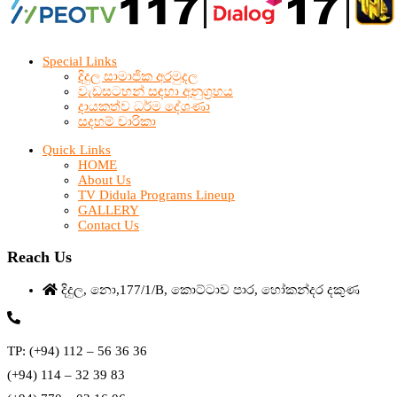
Special Links
දිදුල සාමාජික අරමුදල
වැඩසටහන් සඳහා අනුග්‍රහය
දායකත්ව ධර්ම දේශණා
සදහම් චාරිකා
Quick Links
HOME
About Us
TV Didula Programs Lineup
GALLERY
Contact Us
Reach Us
දිදුල, නො,177/1/B, කොට්ටාව පාර, හෝකන්දර දකුණ
TP: (+94) 112 – 56 36 36
(+94) 114 – 32 39 83