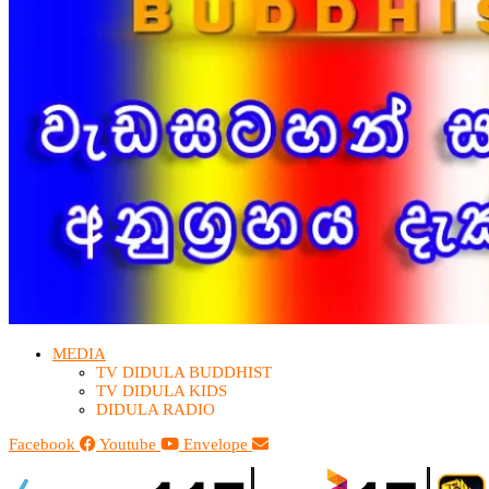
MEDIA
TV DIDULA BUDDHIST​
TV DIDULA KIDS
DIDULA RADIO
Facebook
Youtube
Envelope