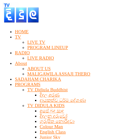
HOME
TV
LIVE TV
PROGRAM LINEUP
RADIO
LIVE RADIO
About
ABOUT US
MALIGAWILA ASSAJI THERO
SADAHAM CHARIKA
PROGRAMS
TV Didiula Buddhist
දිදුල අරණ
දායකත්ව ධර්ම දේශණා
TV DIDULA KIDS
අපේ බුදු සාදු
දිදුලන දරුවෝ
ගුරුසිත නොරිදවා
Colour Man
English Class
Junior Sky