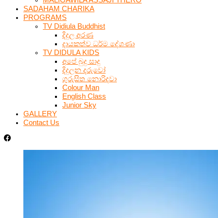
SADAHAM CHARIKA
PROGRAMS
TV Didiula Buddhist
දිදුල අරණ
දායකත්ව ධර්ම දේශණා
TV DIDULA KIDS
අපේ බුදු සාදු
දිදුලන දරුවෝ
ගුරුසිත නොරිදවා
Colour Man
English Class
Junior Sky
GALLERY
Contact Us