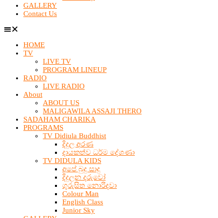
GALLERY
Contact Us
HOME
TV
LIVE TV
PROGRAM LINEUP
RADIO
LIVE RADIO
About
ABOUT US
MALIGAWILA ASSAJI THERO
SADAHAM CHARIKA
PROGRAMS
TV Didiula Buddhist
දිදුල අරණ
දායකත්ව ධර්ම දේශණා
TV DIDULA KIDS
අපේ බුදු සාදු
දිදුලන දරුවෝ
ගුරුසිත නොරිදවා
Colour Man
English Class
Junior Sky