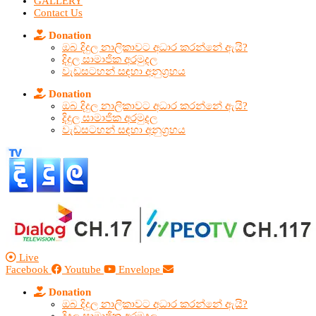
GALLERY
Contact Us
Donation
ඔබ දිදුල නාලිකාවට අධාර කරන්නේ ඇයි?
දිදුල සාමාජික අරමුදල
වැඩසටහන් සඳහා අනුග්‍රහය
Donation
ඔබ දිදුල නාලිකාවට අධාර කරන්නේ ඇයි?
දිදුල සාමාජික අරමුදල
වැඩසටහන් සඳහා අනුග්‍රහය
Live
Facebook
Youtube
Envelope
Donation
ඔබ දිදුල නාලිකාවට අධාර කරන්නේ ඇයි?