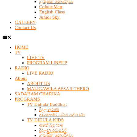
ගුරුසිත නොරිදවා
Colour Man
English Class
Junior Sky
GALLERY
Contact Us
HOME
TV
LIVE TV
PROGRAM LINEUP
RADIO
LIVE RADIO
About
ABOUT US
MALIGAWILA ASSAJI THERO
SADAHAM CHARIKA
PROGRAMS
TV Didiula Buddhist
දිදුල අරණ
දායකත්ව ධර්ම දේශණා
TV DIDULA KIDS
අපේ බුදු සාදු
දිදුලන දරුවෝ
ගුරුසිත නොරිදවා