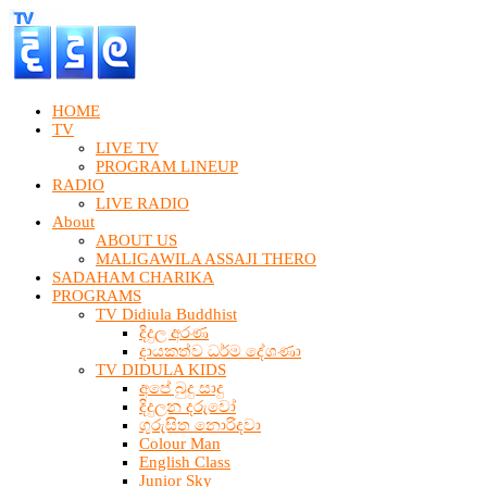
HOME
TV
LIVE TV
PROGRAM LINEUP
RADIO
LIVE RADIO
About
ABOUT US
MALIGAWILA ASSAJI THERO
SADAHAM CHARIKA
PROGRAMS
TV Didiula Buddhist
දිදුල අරණ
දායකත්ව ධර්ම දේශණා
TV DIDULA KIDS
අපේ බුදු සාදු
දිදුලන දරුවෝ
ගුරුසිත නොරිදවා
Colour Man
English Class
Junior Sky