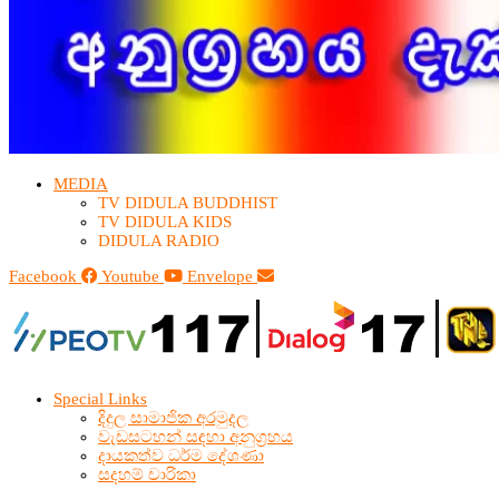
MEDIA
TV DIDULA BUDDHIST​
TV DIDULA KIDS
DIDULA RADIO
Facebook
Youtube
Envelope
Special Links
දිදුල සාමාජික අරමුදල
වැඩසටහන් සඳහා අනුග්‍රහය
දායකත්ව ධර්ම දේශණා
සදහම් චාරිකා