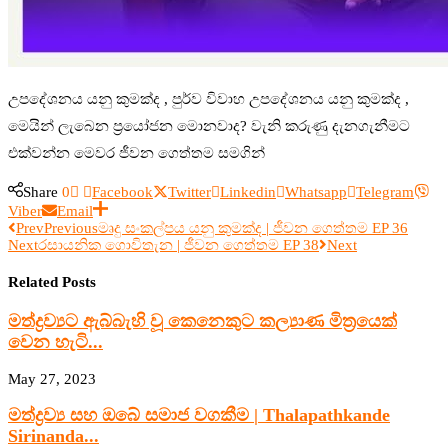
උපදේශනය යනු කුමක්ද , පුර්ව විවාහ උපදේශනය යනු කුමක්ද ,
මෙයින් ලැබෙන ප්‍රයෝජන මොනවාද? වැනි කරුණු දැනගැනීමට
එක්වන්න මෙවර ජීවන ගෙත්තම සමගින්
Share
0
Facebook
Twitter
Linkedin
Whatsapp
Telegram
Viber
Email
Prev
Previous
මෘදු සංකල්පය යනු කුමක්ද | ජීවන ගෙත්තම EP 36
Next
රසායනික ගොවිතැන | ජීවන ගෙත්තම EP 38
Next
Related Posts
මත්ද්‍රව්‍යට ඇබ්බැහි වූ කෙනෙකුට කල්‍යාණ මිත්‍රයෙක්
වෙන හැටි...
May 27, 2023
මත්ද්‍රව්‍ය සහ ඔබේ සමාජ වගකීම | Thalapathkande
Sirinanda...