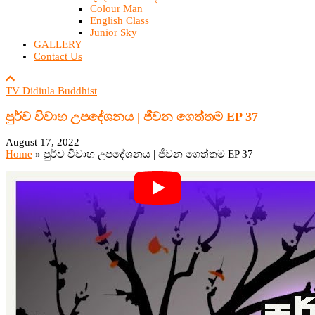
Colour Man
English Class
Junior Sky
GALLERY
Contact Us
TV Didiula Buddhist
පුර්ව විවාහ උපදේශනය | ජීවන ගෙත්තම EP 37
August 17, 2022
Home
»
පුර්ව විවාහ උපදේශනය | ජීවන ගෙත්තම EP 37