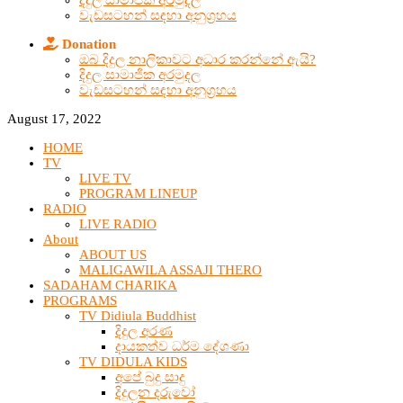
දිදුල සාමාජික අරමුදල
වැඩසටහන් සඳහා අනුග්‍රහය
Donation
ඔබ දිදුල නාලිකාවට අධාර කරන්නේ ඇයි?
දිදුල සාමාජික අරමුදල
වැඩසටහන් සඳහා අනුග්‍රහය
August 17, 2022
HOME
TV
LIVE TV
PROGRAM LINEUP
RADIO
LIVE RADIO
About
ABOUT US
MALIGAWILA ASSAJI THERO
SADAHAM CHARIKA
PROGRAMS
TV Didiula Buddhist
දිදුල අරණ
දායකත්ව ධර්ම දේශණා
TV DIDULA KIDS
අපේ බුදු සාදු
දිදුලන දරුවෝ