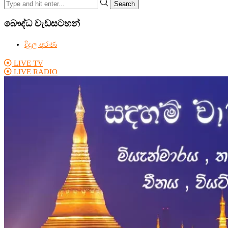
Search
බෞද්ධ වැඩසටහන්
දිදුල අරණ
LIVE TV
LIVE RADIO