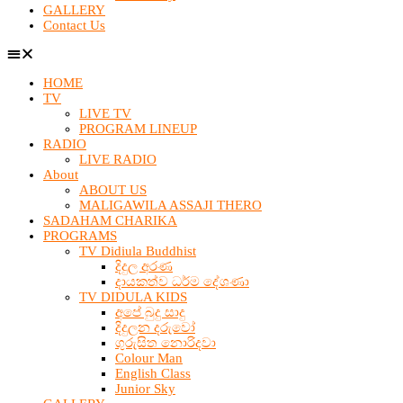
GALLERY
Contact Us
HOME
TV
LIVE TV
PROGRAM LINEUP
RADIO
LIVE RADIO
About
ABOUT US
MALIGAWILA ASSAJI THERO
SADAHAM CHARIKA
PROGRAMS
TV Didiula Buddhist
දිදුල අරණ
දායකත්ව ධර්ම දේශණා
TV DIDULA KIDS
අපේ බුදු සාදු
දිදුලන දරුවෝ
ගුරුසිත නොරිදවා
Colour Man
English Class
Junior Sky