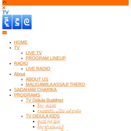
HOME
TV
LIVE TV
PROGRAM LINEUP
RADIO
LIVE RADIO
About
ABOUT US
MALIGAWILA ASSAJI THERO
SADAHAM CHARIKA
PROGRAMS
TV Didiula Buddhist
දිදුල අරණ
දායකත්ව ධර්ම දේශණා
TV DIDULA KIDS
අපේ බුදු සාදු
දිදුලන දරුවෝ