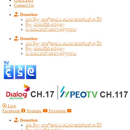
GALLERY
Contact Us
Donation
ඔබ දිදුල නාලිකාවට අධාර කරන්නේ ඇයි?
දිදුල සාමාජික අරමුදල
වැඩසටහන් සඳහා අනුග්‍රහය
Donation
ඔබ දිදුල නාලිකාවට අධාර කරන්නේ ඇයි?
දිදුල සාමාජික අරමුදල
වැඩසටහන් සඳහා අනුග්‍රහය
Live
Facebook
Youtube
Envelope
Donation
ඔබ දිදුල නාලිකාවට අධාර කරන්නේ ඇයි?