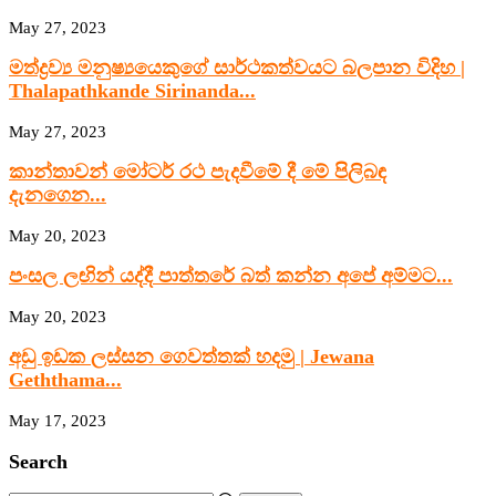
May 27, 2023
මත්ද්‍රව්‍ය මනුෂ්‍යයෙකුගේ සාර්ථකත්වයට බලපාන විදිහ |
Thalapathkande Sirinanda...
May 27, 2023
කාන්තාවන් මෝටර් රථ පැදවීමේ දී මේ පිලිබඳ
දැනගෙන...
May 20, 2023
පංසල ලඟින් යද්දී පාත්තරේ බත් කන්න අපේ අම්මට...
May 20, 2023
අඩු ඉඩක ලස්සන ගෙවත්තක් හදමු | Jewana
Geththama...
May 17, 2023
Search