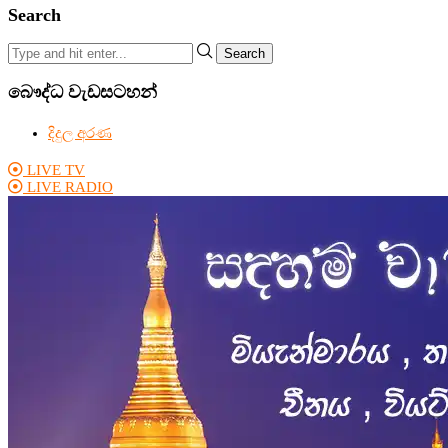
Search
Search
බෞද්ධ වැඩසටහන්
දිදුල අරණ
LIVE TV
LIVE RADIO