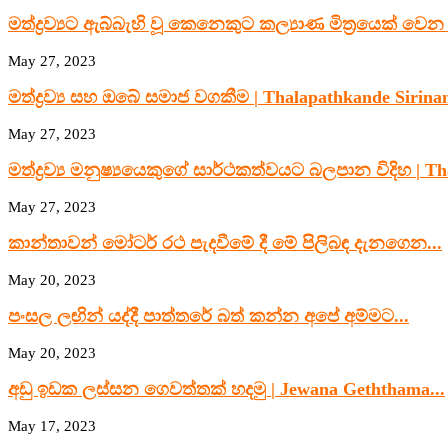
මත්ද්‍රව්‍යට ඇබ්බැහි වූ කෙනෙකුට කල්‍යාණ මිත්‍රයෙක් වෙන 
May 27, 2023
මත්ද්‍රව්‍ය සහ ඔබේ සමාජ වගකීම | Thalapathkande Sirinan
May 27, 2023
මත්ද්‍රව්‍ය මනුෂ්‍යයෙකුගේ සාර්ථකත්වයට බලපාන විදිහ | Th
May 27, 2023
කාන්තාවන් මෝටර් රථ පැදවීමේ දී මේ පිලිබඳ දැනගෙන...
May 20, 2023
පංසල ලඟින් යද්දී පාත්තරේ බත් කන්න අපේ අම්මට...
May 20, 2023
අඩු ඉඩක ලස්සන ගෙවත්තක් හදමු | Jewana Geththama...
May 17, 2023