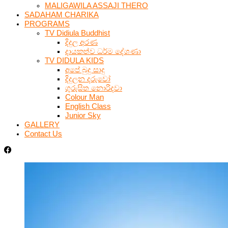
MALIGAWILA ASSAJI THERO
SADAHAM CHARIKA
PROGRAMS
TV Didiula Buddhist
දිදුල අරණ
දායකත්ව ධර්ම දේශණා
TV DIDULA KIDS
අපේ බුදු සාදු
දිදුලන දරුවෝ
ගුරුසිත නොරිදවා
Colour Man
English Class
Junior Sky
GALLERY
Contact Us