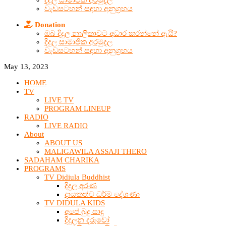
දිදුල සාමාජික අරමුදල
වැඩසටහන් සඳහා අනුග්‍රහය
Donation
ඔබ දිදුල නාලිකාවට අධාර කරන්නේ ඇයි?
දිදුල සාමාජික අරමුදල
වැඩසටහන් සඳහා අනුග්‍රහය
May 13, 2023
HOME
TV
LIVE TV
PROGRAM LINEUP
RADIO
LIVE RADIO
About
ABOUT US
MALIGAWILA ASSAJI THERO
SADAHAM CHARIKA
PROGRAMS
TV Didiula Buddhist
දිදුල අරණ
දායකත්ව ධර්ම දේශණා
TV DIDULA KIDS
අපේ බුදු සාදු
දිදුලන දරුවෝ