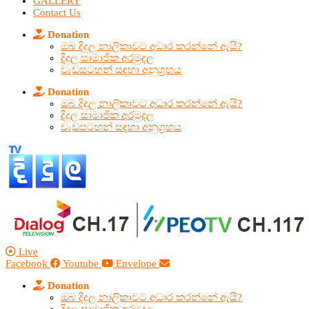
GALLERY
Contact Us
Donation
ඔබ දිදුල නාලිකාවට අධාර කරන්නේ ඇයි?
දිදුල සාමාජික අරමුදල
වැඩසටහන් සඳහා අනුග්‍රහය
Donation
ඔබ දිදුල නාලිකාවට අධාර කරන්නේ ඇයි?
දිදුල සාමාජික අරමුදල
වැඩසටහන් සඳහා අනුග්‍රහය
Live
Facebook
Youtube
Envelope
Donation
ඔබ දිදුල නාලිකාවට අධාර කරන්නේ ඇයි?