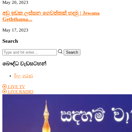
May 20, 2023
අඩු ඉඩක ලස්සන ගෙවත්තක් හදමු | Jewana
Geththama...
May 17, 2023
Search
Search
බෞද්ධ වැඩසටහන්
දිදුල අරණ
LIVE TV
LIVE RADIO