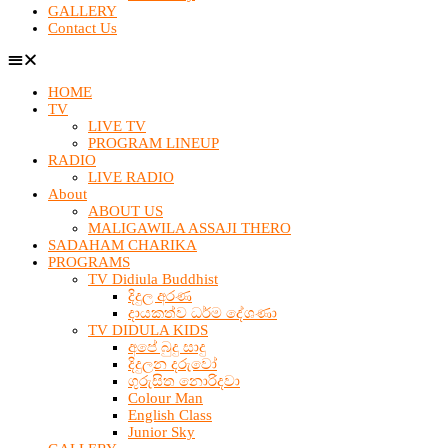
GALLERY
Contact Us
HOME
TV
LIVE TV
PROGRAM LINEUP
RADIO
LIVE RADIO
About
ABOUT US
MALIGAWILA ASSAJI THERO
SADAHAM CHARIKA
PROGRAMS
TV Didiula Buddhist
දිදුල අරණ
දායකත්ව ධර්ම දේශණා
TV DIDULA KIDS
අපේ බුදු සාදු
දිදුලන දරුවෝ
ගුරුසිත නොරිදවා
Colour Man
English Class
Junior Sky