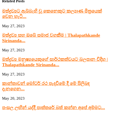
Related Posts
මත්ද්‍රව්‍යට ඇබ්බැහි වූ කෙනෙකුට කල්‍යාණ මිත්‍රයෙක්
වෙන හැටි...
May 27, 2023
මත්ද්‍රව්‍ය සහ ඔබේ සමාජ වගකීම | Thalapathkande
Sirinanda...
May 27, 2023
මත්ද්‍රව්‍ය මනුෂ්‍යයෙකුගේ සාර්ථකත්වයට බලපාන විදිහ |
Thalapathkande Sirinanda...
May 27, 2023
කාන්තාවන් මෝටර් රථ පැදවීමේ දී මේ පිලිබඳ
දැනගෙන...
May 20, 2023
පංසල ලඟින් යද්දී පාත්තරේ බත් කන්න අපේ අම්මට...