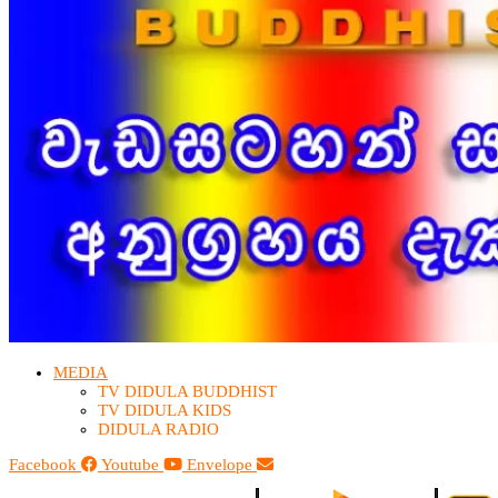
MEDIA
TV DIDULA BUDDHIST​
TV DIDULA KIDS
DIDULA RADIO
Facebook
Youtube
Envelope