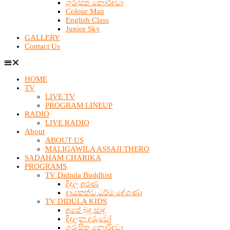
ගුරුසිත නොරිදවා
Colour Man
English Class
Junior Sky
GALLERY
Contact Us
HOME
TV
LIVE TV
PROGRAM LINEUP
RADIO
LIVE RADIO
About
ABOUT US
MALIGAWILA ASSAJI THERO
SADAHAM CHARIKA
PROGRAMS
TV Didiula Buddhist
දිදුල අරණ
දායකත්ව ධර්ම දේශණා
TV DIDULA KIDS
අපේ බුදු සාදු
දිදුලන දරුවෝ
ගුරුසිත නොරිදවා