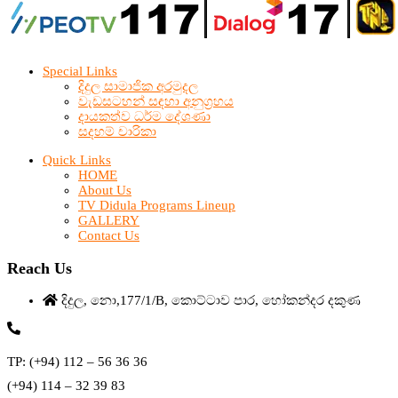
Special Links
දිදුල සාමාජික අරමුදල
වැඩසටහන් සඳහා අනුග්‍රහය
දායකත්ව ධර්ම දේශණා
සදහම් චාරිකා
Quick Links
HOME
About Us
TV Didula Programs Lineup
GALLERY
Contact Us
Reach Us
දිදුල, නො,177/1/B, කොට්ටාව පාර, හෝකන්දර දකුණ
TP: (+94) 112 – 56 36 36
(+94) 114 – 32 39 83