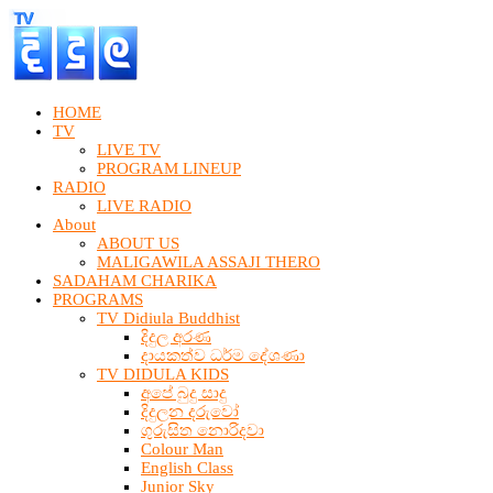
HOME
TV
LIVE TV
PROGRAM LINEUP
RADIO
LIVE RADIO
About
ABOUT US
MALIGAWILA ASSAJI THERO
SADAHAM CHARIKA
PROGRAMS
TV Didiula Buddhist
දිදුල අරණ
දායකත්ව ධර්ම දේශණා
TV DIDULA KIDS
අපේ බුදු සාදු
දිදුලන දරුවෝ
ගුරුසිත නොරිදවා
Colour Man
English Class
Junior Sky