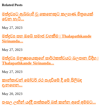
Related Posts
මත්ද්‍රව්‍යට ඇබ්බැහි වූ කෙනෙකුට කල්‍යාණ මිත්‍රයෙක්
වෙන හැටි...
May 27, 2023
මත්ද්‍රව්‍ය සහ ඔබේ සමාජ වගකීම | Thalapathkande
Sirinanda...
May 27, 2023
මත්ද්‍රව්‍ය මනුෂ්‍යයෙකුගේ සාර්ථකත්වයට බලපාන විදිහ |
Thalapathkande Sirinanda...
May 27, 2023
කාන්තාවන් මෝටර් රථ පැදවීමේ දී මේ පිලිබඳ
දැනගෙන...
May 20, 2023
පංසල ලඟින් යද්දී පාත්තරේ බත් කන්න අපේ අම්මට...