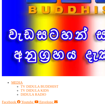
MEDIA
TV DIDULA BUDDHIST​
TV DIDULA KIDS
DIDULA RADIO
Facebook
Youtube
Envelope