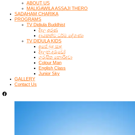
ABOUT US
MALIGAWILA ASSAJI THERO
SADAHAM CHARIKA
PROGRAMS
TV Didiula Buddhist
දිදුල අරණ
දායකත්ව ධර්ම දේශණා
TV DIDULA KIDS
අපේ බුදු සාදු
දිදුලන දරුවෝ
ගුරුසිත නොරිදවා
Colour Man
English Class
Junior Sky
GALLERY
Contact Us