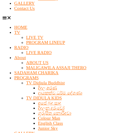
GALLERY
Contact Us
HOME
TV
LIVE TV
PROGRAM LINEUP
RADIO
LIVE RADIO
About
ABOUT US
MALIGAWILA ASSAJI THERO
SADAHAM CHARIKA
PROGRAMS
TV Didiula Buddhist
දිදුල අරණ
දායකත්ව ධර්ම දේශණා
TV DIDULA KIDS
අපේ බුදු සාදු
දිදුලන දරුවෝ
ගුරුසිත නොරිදවා
Colour Man
English Class
Junior Sky