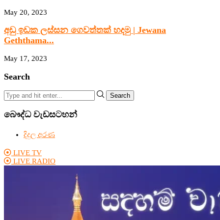
May 20, 2023
අඩු ඉඩක ලස්සන ගෙවත්තක් හදමු | Jewana
Geththama...
May 17, 2023
Search
Search
බෞද්ධ වැඩසටහන්
දිදුල අරණ
LIVE TV
LIVE RADIO