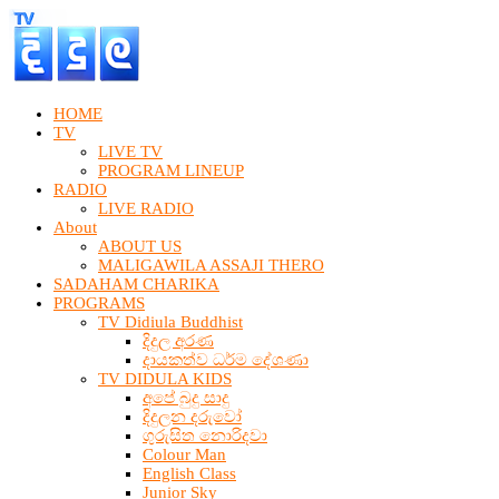
HOME
TV
LIVE TV
PROGRAM LINEUP
RADIO
LIVE RADIO
About
ABOUT US
MALIGAWILA ASSAJI THERO
SADAHAM CHARIKA
PROGRAMS
TV Didiula Buddhist
දිදුල අරණ
දායකත්ව ධර්ම දේශණා
TV DIDULA KIDS
අපේ බුදු සාදු
දිදුලන දරුවෝ
ගුරුසිත නොරිදවා
Colour Man
English Class
Junior Sky