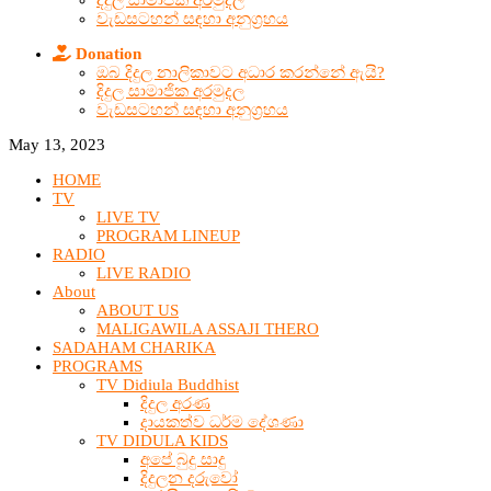
දිදුල සාමාජික අරමුදල
වැඩසටහන් සඳහා අනුග්‍රහය
Donation
ඔබ දිදුල නාලිකාවට අධාර කරන්නේ ඇයි?
දිදුල සාමාජික අරමුදල
වැඩසටහන් සඳහා අනුග්‍රහය
May 13, 2023
HOME
TV
LIVE TV
PROGRAM LINEUP
RADIO
LIVE RADIO
About
ABOUT US
MALIGAWILA ASSAJI THERO
SADAHAM CHARIKA
PROGRAMS
TV Didiula Buddhist
දිදුල අරණ
දායකත්ව ධර්ම දේශණා
TV DIDULA KIDS
අපේ බුදු සාදු
දිදුලන දරුවෝ