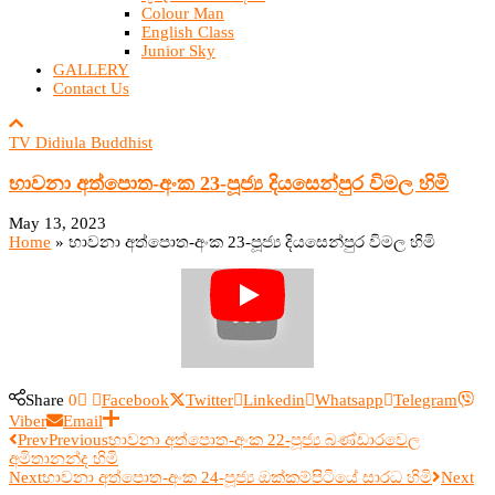
Colour Man
English Class
Junior Sky
GALLERY
Contact Us
TV Didiula Buddhist
භාවනා අත්පොත​-අංක 23-පූජ්‍ය දියසෙන්පුර විමල​ හිමි
May 13, 2023
Home
»
භාවනා අත්පොත​-අංක 23-පූජ්‍ය දියසෙන්පුර විමල​ හිමි
Share
0
Facebook
Twitter
Linkedin
Whatsapp
Telegram
Viber
Email
Prev
Previous
භාවනා අත්පොත​-අංක 22-පූජ්‍ය බණ්ඩාරවෙල
අමිතානන්ද​ හිමි
Next
භාවනා අත්පොත​-අංක 24-පූජ්‍ය ඔක්කම්පිටියේ සාරධ​ හිමි
Next