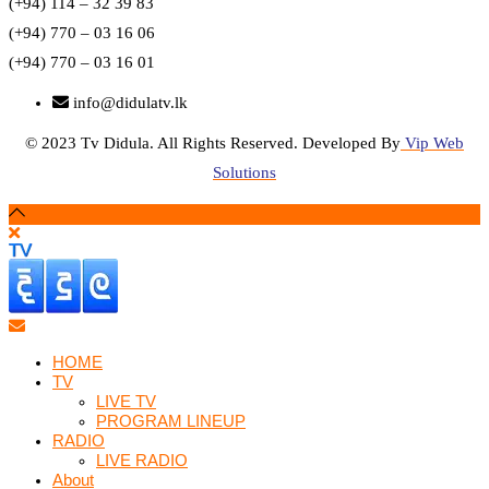
(+94) 114 – 32 39 83
(+94) 770 – 03 16 06
(+94) 770 – 03 16 01
info@didulatv.lk
© 2023 Tv Didula. All Rights Reserved. Developed By
Vip Web
Solutions
HOME
TV
LIVE TV
PROGRAM LINEUP
RADIO
LIVE RADIO
About