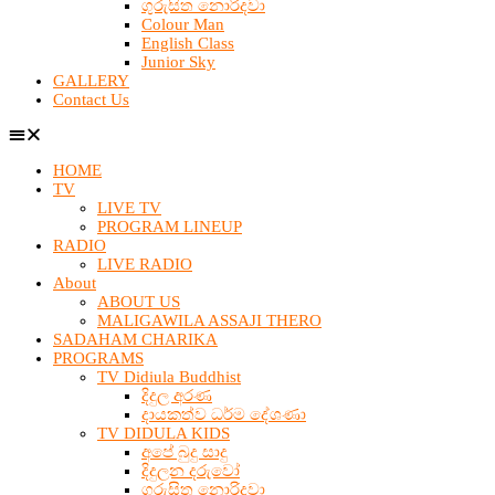
ගුරුසිත නොරිදවා
Colour Man
English Class
Junior Sky
GALLERY
Contact Us
HOME
TV
LIVE TV
PROGRAM LINEUP
RADIO
LIVE RADIO
About
ABOUT US
MALIGAWILA ASSAJI THERO
SADAHAM CHARIKA
PROGRAMS
TV Didiula Buddhist
දිදුල අරණ
දායකත්ව ධර්ම දේශණා
TV DIDULA KIDS
අපේ බුදු සාදු
දිදුලන දරුවෝ
ගුරුසිත නොරිදවා