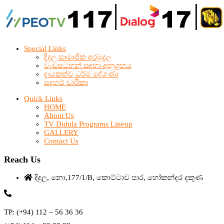
Special Links
දිදුල සාමාජික අරමුදල
වැඩසටහන් සඳහා අනුග්‍රහය
දායකත්ව ධර්ම දේශණා
සදහම් චාරිකා
Quick Links
HOME
About Us
TV Didula Programs Lineup
GALLERY
Contact Us
Reach Us
දිදුල, නො,177/1/B, කොට්ටාව පාර, හෝකන්දර දකුණ
TP: (+94) 112 – 56 36 36