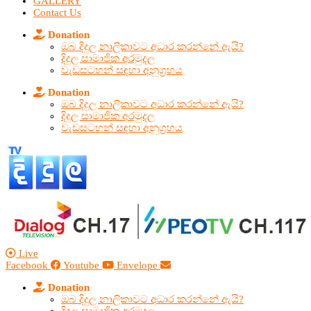
GALLERY
Contact Us
Donation
ඔබ දිදුල නාලිකාවට අධාර කරන්නේ ඇයි?
දිදුල සාමාජික අරමුදල
වැඩසටහන් සඳහා අනුග්‍රහය
Donation
ඔබ දිදුල නාලිකාවට අධාර කරන්නේ ඇයි?
දිදුල සාමාජික අරමුදල
වැඩසටහන් සඳහා අනුග්‍රහය
Live
Facebook
Youtube
Envelope
Donation
ඔබ දිදුල නාලිකාවට අධාර කරන්නේ ඇයි?