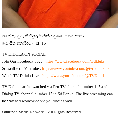
මගේ පළමුවැනි විදුහල්පතිනිය වුණේ මගේ අම්මා
ගුරු සිත නොරිදවා | EP. 15
TV DIDULA ON SOCIAL
Join Our Facebook page :
https://www.facebook.com/tvdidula
Subscribe on YouTube :
https://www.youtube.com/@tvdidulakids
Watch TV Didula Live :
https://www.youtube.com/@TVDidula
TV Didula can be watched via Peo TV channel number 117 and
Dialog TV channel number 17 in Sri Lanka. The live streaming can
be watched worldwide via youtube as well.
Sanhinda Media Network – All Rights Reserved