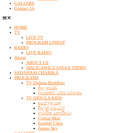
GALLERY
Contact Us
HOME
TV
LIVE TV
PROGRAM LINEUP
RADIO
LIVE RADIO
About
ABOUT US
MALIGAWILA ASSAJI THERO
SADAHAM CHARIKA
PROGRAMS
TV Didiula Buddhist
දිදුල අරණ
දායකත්ව ධර්ම දේශණා
TV DIDULA KIDS
අපේ බුදු සාදු
දිදුලන දරුවෝ
ගුරුසිත නොරිදවා
Colour Man
English Class
Junior Sky