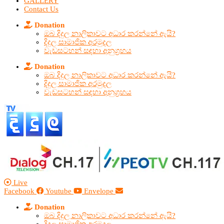
GALLERY
Contact Us
Donation
ඔබ දිදුල නාලිකාවට අධාර කරන්නේ ඇයි?
දිදුල සාමාජික අරමුදල
වැඩසටහන් සඳහා අනුග්‍රහය
Donation
ඔබ දිදුල නාලිකාවට අධාර කරන්නේ ඇයි?
දිදුල සාමාජික අරමුදල
වැඩසටහන් සඳහා අනුග්‍රහය
Live
Facebook
Youtube
Envelope
Donation
ඔබ දිදුල නාලිකාවට අධාර කරන්නේ ඇයි?