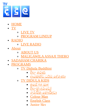
HOME
TV
LIVE TV
PROGRAM LINEUP
RADIO
LIVE RADIO
About
ABOUT US
MALIGAWILA ASSAJI THERO
SADAHAM CHARIKA
PROGRAMS
TV Didiula Buddhist
දිදුල අරණ
දායකත්ව ධර්ම දේශණා
TV DIDULA KIDS
අපේ බුදු සාදු
දිදුලන දරුවෝ
ගුරුසිත නොරිදවා
Colour Man
English Class
Junior Sky