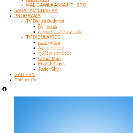
MALIGAWILA ASSAJI THERO
SADAHAM CHARIKA
PROGRAMS
TV Didiula Buddhist
දිදුල අරණ
දායකත්ව ධර්ම දේශණා
TV DIDULA KIDS
අපේ බුදු සාදු
දිදුලන දරුවෝ
ගුරුසිත නොරිදවා
Colour Man
English Class
Junior Sky
GALLERY
Contact Us