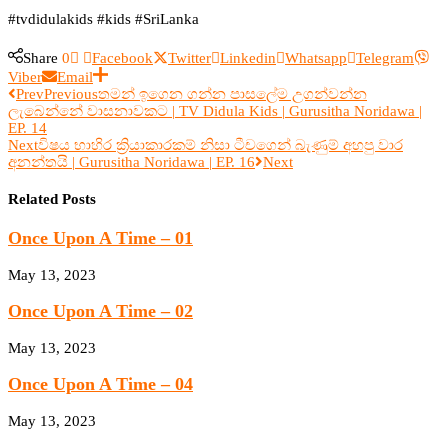
#tvdidulakids #kids #SriLanka
Share
0
Facebook
Twitter
Linkedin
Whatsapp
Telegram
Viber
Email
Prev
Previous
තමන් ඉගෙන ගන්න පාසලේම උගන්වන්න
ලැබෙන්නේ වාසනාවකට | TV Didula Kids | Gurusitha Noridawa |
EP. 14
Next
විෂය භාහිර ක්‍රියාකාරකම් නිසා ටීචගෙන් බැණුම් අහපු වාර
අනන්තයි | Gurusitha Noridawa | EP. 16
Next
Related Posts
Once Upon A Time – 01
May 13, 2023
Once Upon A Time – 02
May 13, 2023
Once Upon A Time – 04
May 13, 2023