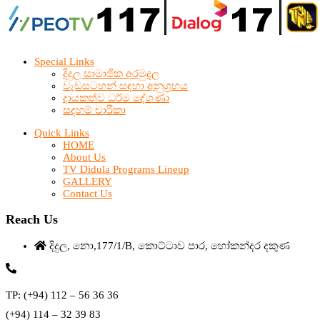
Special Links
දිදුල සාමාජික අරමුදල
වැඩසටහන් සඳහා අනුග්‍රහය
දායකත්ව ධර්ම දේශණා
සදහම් චාරිකා
Quick Links
HOME
About Us
TV Didula Programs Lineup
GALLERY
Contact Us
Reach Us
දිදුල, නො,177/1/B, කොට්ටාව පාර, හෝකන්දර දකුණ
TP: (+94) 112 – 56 36 36
(+94) 114 – 32 39 83