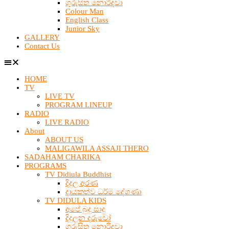
ගුරුසිත නොරිදවා
Colour Man
English Class
Junior Sky
GALLERY
Contact Us
HOME
TV
LIVE TV
PROGRAM LINEUP
RADIO
LIVE RADIO
About
ABOUT US
MALIGAWILA ASSAJI THERO
SADAHAM CHARIKA
PROGRAMS
TV Didiula Buddhist
දිදුල අරණ
දායකත්ව ධර්ම දේශණා
TV DIDULA KIDS
අපේ බුදු සාදු
දිදුලන දරුවෝ
ගුරුසිත නොරිදවා