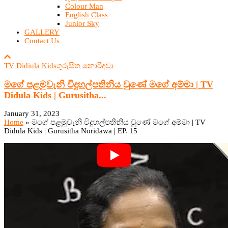
Colour Man
English Class
Junior Sky
GALLERY
Contact Us
TV Didiula Kids
ගුරුසිත නොරිදවා
මගේ පළමුවැනි විදුහල්පතිනිය වුණේ මගේ අම්මා | TV
Didula Kids | Gurusitha...
January 31, 2023
Home
»
මගේ පළමුවැනි විදුහල්පතිනිය වුණේ මගේ අම්මා | TV
Didula Kids | Gurusitha Noridawa | EP. 15