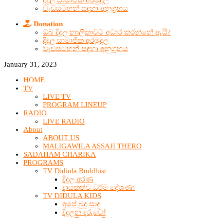
දිදුල සාමාජික අරමුදල
වැඩසටහන් සඳහා අනුග්‍රහය
Donation
ඔබ දිදුල නාලිකාවට අධාර කරන්නේ ඇයි?
දිදුල සාමාජික අරමුදල
වැඩසටහන් සඳහා අනුග්‍රහය
January 31, 2023
HOME
TV
LIVE TV
PROGRAM LINEUP
RADIO
LIVE RADIO
About
ABOUT US
MALIGAWILA ASSAJI THERO
SADAHAM CHARIKA
PROGRAMS
TV Didiula Buddhist
දිදුල අරණ
දායකත්ව ධර්ම දේශණා
TV DIDULA KIDS
අපේ බුදු සාදු
දිදුලන දරුවෝ