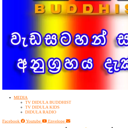
MEDIA
TV DIDULA BUDDHIST​
TV DIDULA KIDS
DIDULA RADIO
Facebook
Youtube
Envelope