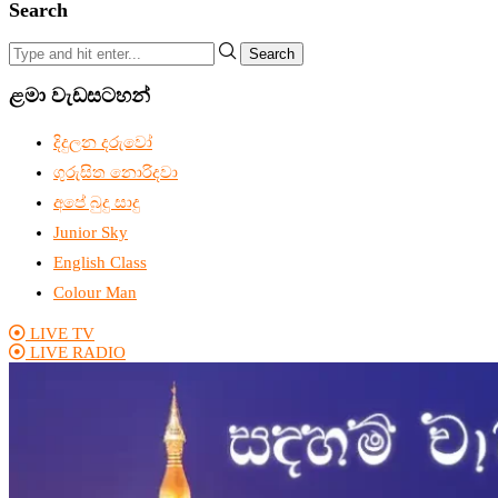
Search
Search
ළමා වැඩසටහන්
දිදුලන දරුවෝ
ගුරුසිත නොරිදවා
අපේ බුදු සාදු
Junior Sky
English Class
Colour Man
LIVE TV
LIVE RADIO