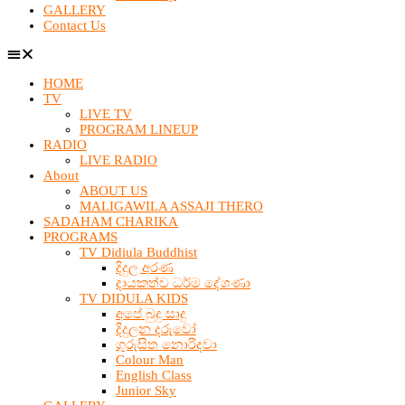
GALLERY
Contact Us
HOME
TV
LIVE TV
PROGRAM LINEUP
RADIO
LIVE RADIO
About
ABOUT US
MALIGAWILA ASSAJI THERO
SADAHAM CHARIKA
PROGRAMS
TV Didiula Buddhist
දිදුල අරණ
දායකත්ව ධර්ම දේශණා
TV DIDULA KIDS
අපේ බුදු සාදු
දිදුලන දරුවෝ
ගුරුසිත නොරිදවා
Colour Man
English Class
Junior Sky