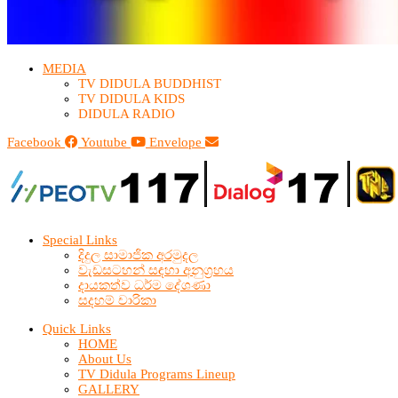
MEDIA
TV DIDULA BUDDHIST​
TV DIDULA KIDS
DIDULA RADIO
Facebook
Youtube
Envelope
Special Links
දිදුල සාමාජික අරමුදල
වැඩසටහන් සඳහා අනුග්‍රහය
දායකත්ව ධර්ම දේශණා
සදහම් චාරිකා
Quick Links
HOME
About Us
TV Didula Programs Lineup
GALLERY