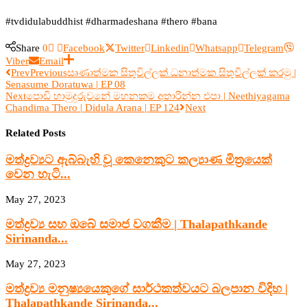
#tvdidulabuddhist #dharmadeshana #thero #bana
Share
0
Facebook
Twitter
Linkedin
Whatsapp
Telegram
Viber
Email
Prev
Previous
සෘණාත්මක සිතුවිල්ලක් ධනාත්මක සිතුවිල්ලක් කරමු |
Senasume Doratuwa | EP 08
Next
පොඩි හාමුදුරුවනේ මහනකම අතාරින්න එපා | Neethiyagama
Chandima Thero | Didula Arana | EP 124
Next
Related Posts
මත්ද්‍රව්‍යට ඇබ්බැහි වූ කෙනෙකුට කල්‍යාණ මිත්‍රයෙක්
වෙන හැටි...
May 27, 2023
මත්ද්‍රව්‍ය සහ ඔබේ සමාජ වගකීම | Thalapathkande
Sirinanda...
May 27, 2023
මත්ද්‍රව්‍ය මනුෂ්‍යයෙකුගේ සාර්ථකත්වයට බලපාන විදිහ |
Thalapathkande Sirinanda...