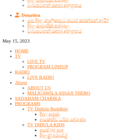
දිදුල සාමාජික අරමුදල
වැඩසටහන් සඳහා අනුග්‍රහය
Donation
ඔබ දිදුල නාලිකාවට අධාර කරන්නේ ඇයි?
දිදුල සාමාජික අරමුදල
වැඩසටහන් සඳහා අනුග්‍රහය
May 15, 2023
HOME
TV
LIVE TV
PROGRAM LINEUP
RADIO
LIVE RADIO
About
ABOUT US
MALIGAWILA ASSAJI THERO
SADAHAM CHARIKA
PROGRAMS
TV Didiula Buddhist
දිදුල අරණ
දායකත්ව ධර්ම දේශණා
TV DIDULA KIDS
අපේ බුදු සාදු
දිදුලන දරුවෝ