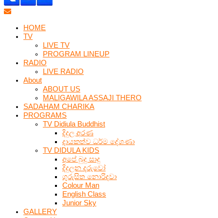
HOME
TV
LIVE TV
PROGRAM LINEUP
RADIO
LIVE RADIO
About
ABOUT US
MALIGAWILA ASSAJI THERO
SADAHAM CHARIKA
PROGRAMS
TV Didiula Buddhist
දිදුල අරණ
දායකත්ව ධර්ම දේශණා
TV DIDULA KIDS
අපේ බුදු සාදු
දිදුලන දරුවෝ
ගුරුසිත නොරිදවා
Colour Man
English Class
Junior Sky
GALLERY