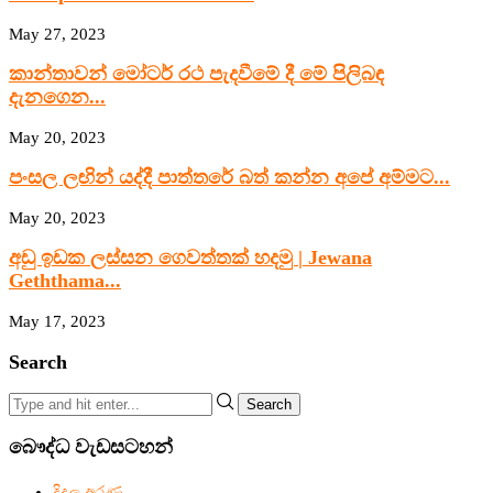
May 27, 2023
කාන්තාවන් මෝටර් රථ පැදවීමේ දී මේ පිලිබඳ
දැනගෙන...
May 20, 2023
පංසල ලඟින් යද්දී පාත්තරේ බත් කන්න අපේ අම්මට...
May 20, 2023
අඩු ඉඩක ලස්සන ගෙවත්තක් හදමු | Jewana
Geththama...
May 17, 2023
Search
Search
බෞද්ධ වැඩසටහන්
දිදුල අරණ