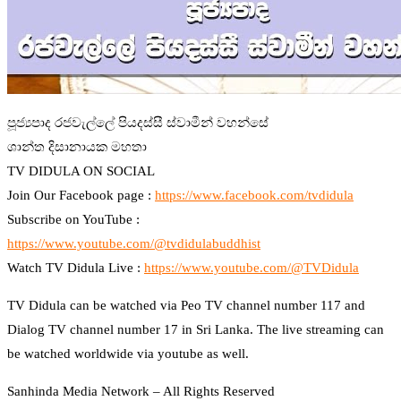
පූජ්‍යපාද රජවැල්ලේ පියදස්සී ස්වාමීන් වහන්සේ
ශාන්ත දිසානායක මහතා
TV DIDULA ON SOCIAL
Join Our Facebook page :
https://www.facebook.com/tvdidula
Subscribe on YouTube :
https://www.youtube.com/@tvdidulabuddhist
Watch TV Didula Live :
https://www.youtube.com/@TVDidula
TV Didula can be watched via Peo TV channel number 117 and
Dialog TV channel number 17 in Sri Lanka. The live streaming can
be watched worldwide via youtube as well.
Sanhinda Media Network – All Rights Reserved