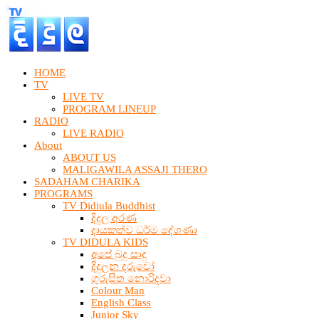
HOME
TV
LIVE TV
PROGRAM LINEUP
RADIO
LIVE RADIO
About
ABOUT US
MALIGAWILA ASSAJI THERO
SADAHAM CHARIKA
PROGRAMS
TV Didiula Buddhist
දිදුල අරණ
දායකත්ව ධර්ම දේශණා
TV DIDULA KIDS
අපේ බුදු සාදු
දිදුලන දරුවෝ
ගුරුසිත නොරිදවා
Colour Man
English Class
Junior Sky