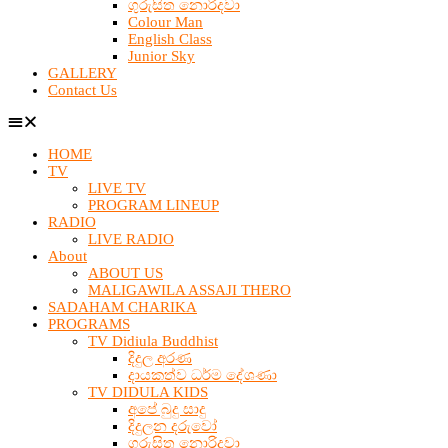
ගුරුසිත නොරිදවා
Colour Man
English Class
Junior Sky
GALLERY
Contact Us
HOME
TV
LIVE TV
PROGRAM LINEUP
RADIO
LIVE RADIO
About
ABOUT US
MALIGAWILA ASSAJI THERO
SADAHAM CHARIKA
PROGRAMS
TV Didiula Buddhist
දිදුල අරණ
දායකත්ව ධර්ම දේශණා
TV DIDULA KIDS
අපේ බුදු සාදු
දිදුලන දරුවෝ
ගුරුසිත නොරිදවා