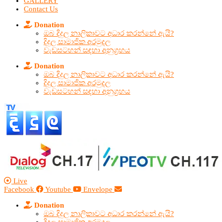
GALLERY
Contact Us
Donation
ඔබ දිදුල නාලිකාවට අධාර කරන්නේ ඇයි?
දිදුල සාමාජික අරමුදල
වැඩසටහන් සඳහා අනුග්‍රහය
Donation
ඔබ දිදුල නාලිකාවට අධාර කරන්නේ ඇයි?
දිදුල සාමාජික අරමුදල
වැඩසටහන් සඳහා අනුග්‍රහය
Live
Facebook
Youtube
Envelope
Donation
ඔබ දිදුල නාලිකාවට අධාර කරන්නේ ඇයි?