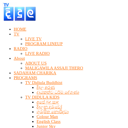
HOME
TV
LIVE TV
PROGRAM LINEUP
RADIO
LIVE RADIO
About
ABOUT US
MALIGAWILA ASSAJI THERO
SADAHAM CHARIKA
PROGRAMS
TV Didiula Buddhist
දිදුල අරණ
දායකත්ව ධර්ම දේශණා
TV DIDULA KIDS
අපේ බුදු සාදු
දිදුලන දරුවෝ
ගුරුසිත නොරිදවා
Colour Man
English Class
Junior Sky