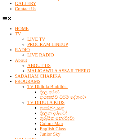
GALLERY
Contact Us
HOME
TV
LIVE TV
PROGRAM LINEUP
RADIO
LIVE RADIO
About
ABOUT US
MALIGAWILA ASSAJI THERO
SADAHAM CHARIKA
PROGRAMS
TV Didiula Buddhist
දිදුල අරණ
දායකත්ව ධර්ම දේශණා
TV DIDULA KIDS
අපේ බුදු සාදු
දිදුලන දරුවෝ
ගුරුසිත නොරිදවා
Colour Man
English Class
Junior Sky