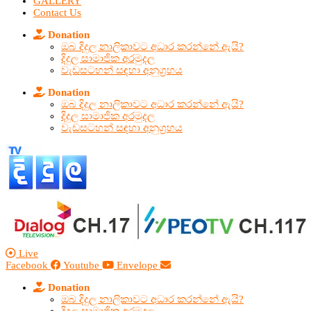
GALLERY
Contact Us
Donation
ඔබ දිදුල නාලිකාවට අධාර කරන්නේ ඇයි?
දිදුල සාමාජික අරමුදල
වැඩසටහන් සඳහා අනුග්‍රහය
Donation
ඔබ දිදුල නාලිකාවට අධාර කරන්නේ ඇයි?
දිදුල සාමාජික අරමුදල
වැඩසටහන් සඳහා අනුග්‍රහය
Live
Facebook
Youtube
Envelope
Donation
ඔබ දිදුල නාලිකාවට අධාර කරන්නේ ඇයි?