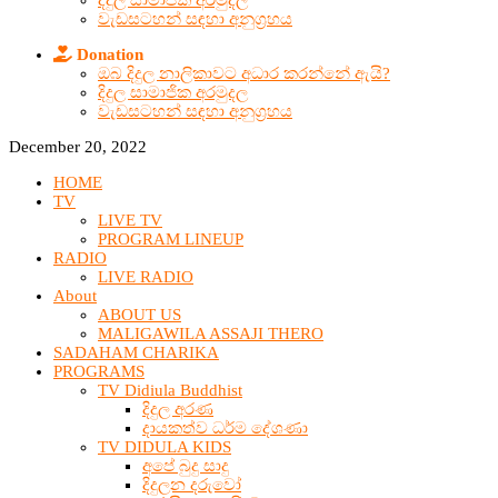
දිදුල සාමාජික අරමුදල
වැඩසටහන් සඳහා අනුග්‍රහය
Donation
ඔබ දිදුල නාලිකාවට අධාර කරන්නේ ඇයි?
දිදුල සාමාජික අරමුදල
වැඩසටහන් සඳහා අනුග්‍රහය
December 20, 2022
HOME
TV
LIVE TV
PROGRAM LINEUP
RADIO
LIVE RADIO
About
ABOUT US
MALIGAWILA ASSAJI THERO
SADAHAM CHARIKA
PROGRAMS
TV Didiula Buddhist
දිදුල අරණ
දායකත්ව ධර්ම දේශණා
TV DIDULA KIDS
අපේ බුදු සාදු
දිදුලන දරුවෝ