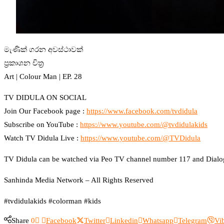
මැණික් ගරන අවස්ථාවක්
ප්‍රකාශන චිත්‍ර
Art | Colour Man | EP. 28
TV DIDULA ON SOCIAL
Join Our Facebook page :
https://www.facebook.com/tvdidula
Subscribe on YouTube :
https://www.youtube.com/@tvdidulakids
Watch TV Didula Live :
https://www.youtube.com/@TVDidula
TV Didula can be watched via Peo TV channel number 117 and Dialog 
Sanhinda Media Network – All Rights Reserved
#tvdidulakids #colorman #kids
Share
0
Facebook
Twitter
Linkedin
Whatsapp
Telegram
Vi