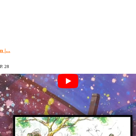
 |...
P. 28