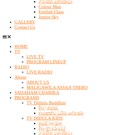
ගුරුසිත නොරිදවා
Colour Man
English Class
Junior Sky
GALLERY
Contact Us
HOME
TV
LIVE TV
PROGRAM LINEUP
RADIO
LIVE RADIO
About
ABOUT US
MALIGAWILA ASSAJI THERO
SADAHAM CHARIKA
PROGRAMS
TV Didiula Buddhist
දිදුල අරණ
දායකත්ව ධර්ම දේශණා
TV DIDULA KIDS
අපේ බුදු සාදු
දිදුලන දරුවෝ
ගුරුසිත නොරිදවා