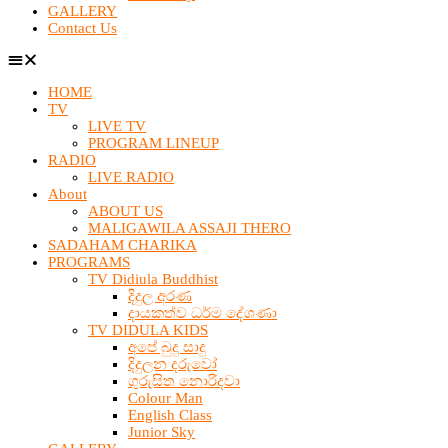
GALLERY
Contact Us
HOME
TV
LIVE TV
PROGRAM LINEUP
RADIO
LIVE RADIO
About
ABOUT US
MALIGAWILA ASSAJI THERO
SADAHAM CHARIKA
PROGRAMS
TV Didiula Buddhist
දිදුල අරණ
දායකත්ව ධර්ම දේශණා
TV DIDULA KIDS
අපේ බුදු සාදු
දිදුලන දරුවෝ
ගුරුසිත නොරිදවා
Colour Man
English Class
Junior Sky