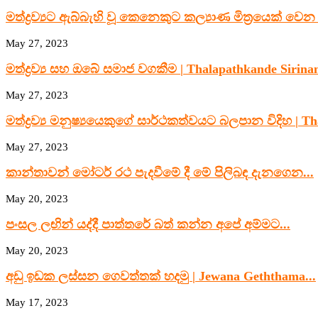
මත්ද්‍රව්‍යට ඇබ්බැහි වූ කෙනෙකුට කල්‍යාණ මිත්‍රයෙක් වෙන 
May 27, 2023
මත්ද්‍රව්‍ය සහ ඔබේ සමාජ වගකීම | Thalapathkande Sirinan
May 27, 2023
මත්ද්‍රව්‍ය මනුෂ්‍යයෙකුගේ සාර්ථකත්වයට බලපාන විදිහ | Th
May 27, 2023
කාන්තාවන් මෝටර් රථ පැදවීමේ දී මේ පිලිබඳ දැනගෙන...
May 20, 2023
පංසල ලඟින් යද්දී පාත්තරේ බත් කන්න අපේ අම්මට...
May 20, 2023
අඩු ඉඩක ලස්සන ගෙවත්තක් හදමු | Jewana Geththama...
May 17, 2023