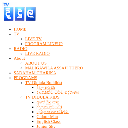
HOME
TV
LIVE TV
PROGRAM LINEUP
RADIO
LIVE RADIO
About
ABOUT US
MALIGAWILA ASSAJI THERO
SADAHAM CHARIKA
PROGRAMS
TV Didiula Buddhist
දිදුල අරණ
දායකත්ව ධර්ම දේශණා
TV DIDULA KIDS
අපේ බුදු සාදු
දිදුලන දරුවෝ
ගුරුසිත නොරිදවා
Colour Man
English Class
Junior Sky