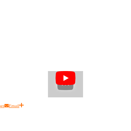
ber
Email