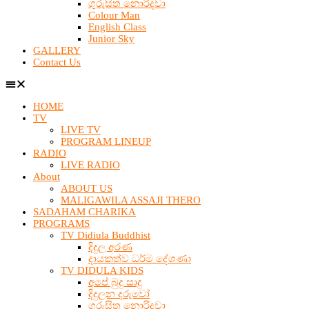
ගුරුසිත නොරිදවා
Colour Man
English Class
Junior Sky
GALLERY
Contact Us
HOME
TV
LIVE TV
PROGRAM LINEUP
RADIO
LIVE RADIO
About
ABOUT US
MALIGAWILA ASSAJI THERO
SADAHAM CHARIKA
PROGRAMS
TV Didiula Buddhist
දිදුල අරණ
දායකත්ව ධර්ම දේශණා
TV DIDULA KIDS
අපේ බුදු සාදු
දිදුලන දරුවෝ
ගුරුසිත නොරිදවා