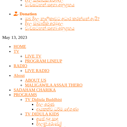
දිදුල සාමාජික අරමුදල
වැඩසටහන් සඳහා අනුග්‍රහය
Donation
ඔබ දිදුල නාලිකාවට අධාර කරන්නේ ඇයි?
දිදුල සාමාජික අරමුදල
වැඩසටහන් සඳහා අනුග්‍රහය
May 13, 2023
HOME
TV
LIVE TV
PROGRAM LINEUP
RADIO
LIVE RADIO
About
ABOUT US
MALIGAWILA ASSAJI THERO
SADAHAM CHARIKA
PROGRAMS
TV Didiula Buddhist
දිදුල අරණ
දායකත්ව ධර්ම දේශණා
TV DIDULA KIDS
අපේ බුදු සාදු
දිදුලන දරුවෝ