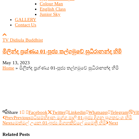
Colour Man
English Class
Junior Sky
GALLERY
Contact Us
TV Didiula Buddhist
මිලින්ද ප්‍රශ්ණය 01-පූජ්‍ය තල්ගමුවේ සුධීරානන්ද හිමි
May 13, 2023
Home
»
මිලින්ද ප්‍රශ්ණය 01-පූජ්‍ය තල්ගමුවේ සුධීරානන්ද හිමි
Share
1
Facebook
Twitter
Linkedin
Whatsapp
Telegram
Vi
Prev
Previous
පටිසම්භිදාන මග්ග පාලි 01-පූජ්‍ය දිගන සුගතවංශ හිමි
Next
මෙත්මල් උයන 01-පූජ්‍ය මීගහකිව්ලේ මෛත්‍රී හිමි
Next
Related Posts