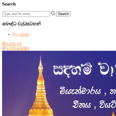
Search
Search
බෞද්ධ වැඩසටහන්
දිදුල අරණ
LIVE TV
LIVE RADIO