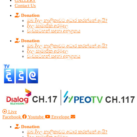
GALLERY
Contact Us
Donation
ඔබ දිදුල නාලිකාවට අධාර කරන්නේ ඇයි?
දිදුල සාමාජික අරමුදල
වැඩසටහන් සඳහා අනුග්‍රහය
Donation
ඔබ දිදුල නාලිකාවට අධාර කරන්නේ ඇයි?
දිදුල සාමාජික අරමුදල
වැඩසටහන් සඳහා අනුග්‍රහය
Live
Facebook
Youtube
Envelope
Donation
ඔබ දිදුල නාලිකාවට අධාර කරන්නේ ඇයි?