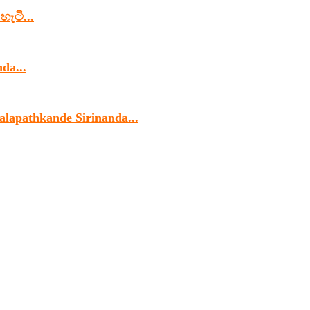
හැටි...
da...
alapathkande Sirinanda...