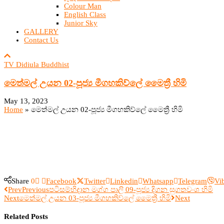
Colour Man
English Class
Junior Sky
GALLERY
Contact Us
TV Didiula Buddhist
මෙත්මල් උයන 02-පූජ්‍ය මීගහකිව්ලේ මෛත්‍රී හිමි
May 13, 2023
Home
»
මෙත්මල් උයන 02-පූජ්‍ය මීගහකිව්ලේ මෛත්‍රී හිමි
Share
0
Facebook
Twitter
Linkedin
Whatsapp
Telegram
Vi
Prev
Previous
පටිසම්භිදාන මග්ග පාලි 09-පූජ්‍ය දිගන සුගතවංශ හිමි
Next
මෙත්මල් උයන 03-පූජ්‍ය මීගහකිව්ලේ මෛත්‍රී හිමි
Next
Related Posts