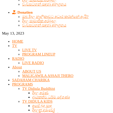
දිදුල සාමාජික අරමුදල
වැඩසටහන් සඳහා අනුග්‍රහය
Donation
ඔබ දිදුල නාලිකාවට අධාර කරන්නේ ඇයි?
දිදුල සාමාජික අරමුදල
වැඩසටහන් සඳහා අනුග්‍රහය
May 13, 2023
HOME
TV
LIVE TV
PROGRAM LINEUP
RADIO
LIVE RADIO
About
ABOUT US
MALIGAWILA ASSAJI THERO
SADAHAM CHARIKA
PROGRAMS
TV Didiula Buddhist
දිදුල අරණ
දායකත්ව ධර්ම දේශණා
TV DIDULA KIDS
අපේ බුදු සාදු
දිදුලන දරුවෝ