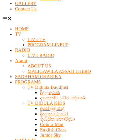
GALLERY
Contact Us
HOME
TV
LIVE TV
PROGRAM LINEUP
RADIO
LIVE RADIO
About
ABOUT US
MALIGAWILA ASSAJI THERO
SADAHAM CHARIKA
PROGRAMS
TV Didiula Buddhist
දිදුල අරණ
දායකත්ව ධර්ම දේශණා
TV DIDULA KIDS
අපේ බුදු සාදු
දිදුලන දරුවෝ
ගුරුසිත නොරිදවා
Colour Man
English Class
Junior Sky