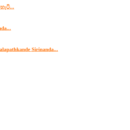
හැටි...
da...
alapathkande Sirinanda...