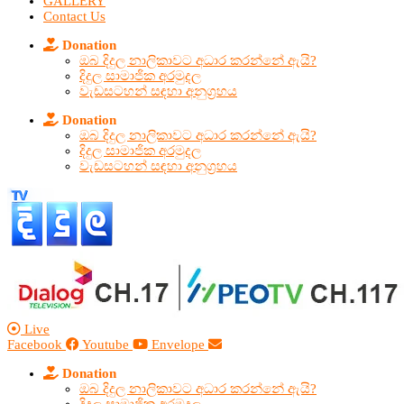
GALLERY
Contact Us
Donation
ඔබ දිදුල නාලිකාවට අධාර කරන්නේ ඇයි?
දිදුල සාමාජික අරමුදල
වැඩසටහන් සඳහා අනුග්‍රහය
Donation
ඔබ දිදුල නාලිකාවට අධාර කරන්නේ ඇයි?
දිදුල සාමාජික අරමුදල
වැඩසටහන් සඳහා අනුග්‍රහය
Live
Facebook
Youtube
Envelope
Donation
ඔබ දිදුල නාලිකාවට අධාර කරන්නේ ඇයි?