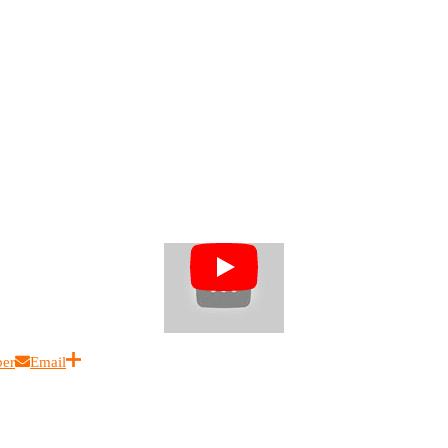
ber
Email