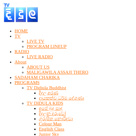
HOME
TV
LIVE TV
PROGRAM LINEUP
RADIO
LIVE RADIO
About
ABOUT US
MALIGAWILA ASSAJI THERO
SADAHAM CHARIKA
PROGRAMS
TV Didiula Buddhist
දිදුල අරණ
දායකත්ව ධර්ම දේශණා
TV DIDULA KIDS
අපේ බුදු සාදු
දිදුලන දරුවෝ
ගුරුසිත නොරිදවා
Colour Man
English Class
Junior Sky