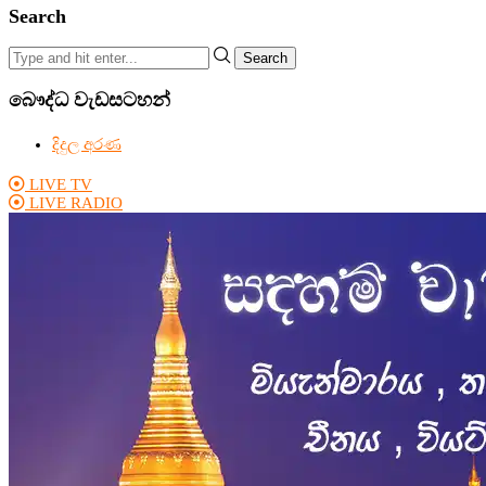
Search
Search
බෞද්ධ වැඩසටහන්
දිදුල අරණ
LIVE TV
LIVE RADIO