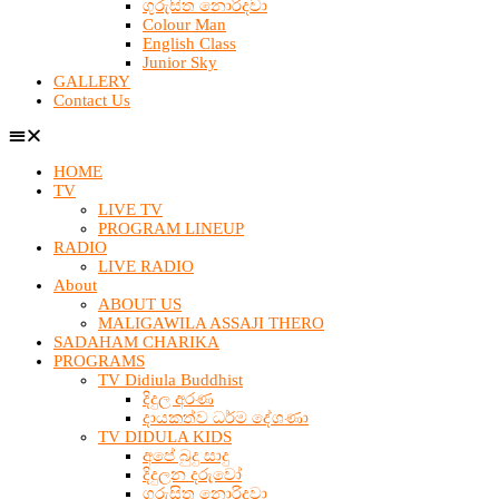
ගුරුසිත නොරිදවා
Colour Man
English Class
Junior Sky
GALLERY
Contact Us
HOME
TV
LIVE TV
PROGRAM LINEUP
RADIO
LIVE RADIO
About
ABOUT US
MALIGAWILA ASSAJI THERO
SADAHAM CHARIKA
PROGRAMS
TV Didiula Buddhist
දිදුල අරණ
දායකත්ව ධර්ම දේශණා
TV DIDULA KIDS
අපේ බුදු සාදු
දිදුලන දරුවෝ
ගුරුසිත නොරිදවා