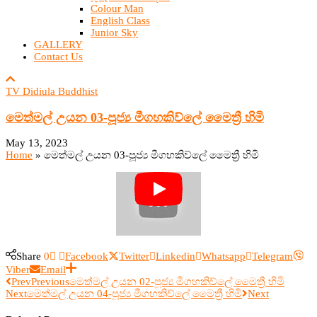
Colour Man
English Class
Junior Sky
GALLERY
Contact Us
TV Didiula Buddhist
මෙත්මල් උයන 03-පූජ්‍ය මීගහකිව්ලේ මෛත්‍රී හිමි
May 13, 2023
Home
»
මෙත්මල් උයන 03-පූජ්‍ය මීගහකිව්ලේ මෛත්‍රී හිමි
Share
0
Facebook
Twitter
Linkedin
Whatsapp
Telegram
Viber
Email
Prev
Previous
මෙත්මල් උයන 02-පූජ්‍ය මීගහකිව්ලේ මෛත්‍රී හිමි
Next
මෙත්මල් උයන 04-පූජ්‍ය මීගහකිව්ලේ මෛත්‍රී හිමි
Next