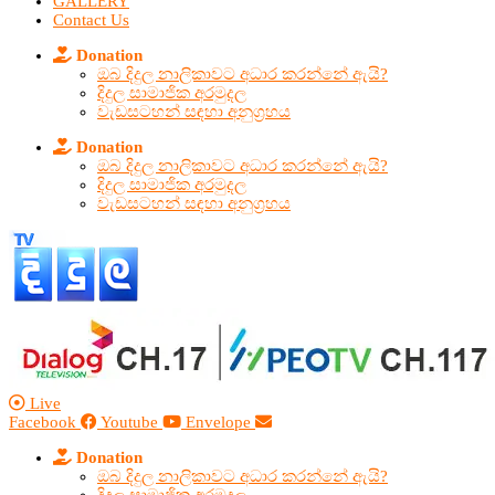
GALLERY
Contact Us
Donation
ඔබ දිදුල නාලිකාවට අධාර කරන්නේ ඇයි?
දිදුල සාමාජික අරමුදල
වැඩසටහන් සඳහා අනුග්‍රහය
Donation
ඔබ දිදුල නාලිකාවට අධාර කරන්නේ ඇයි?
දිදුල සාමාජික අරමුදල
වැඩසටහන් සඳහා අනුග්‍රහය
Live
Facebook
Youtube
Envelope
Donation
ඔබ දිදුල නාලිකාවට අධාර කරන්නේ ඇයි?