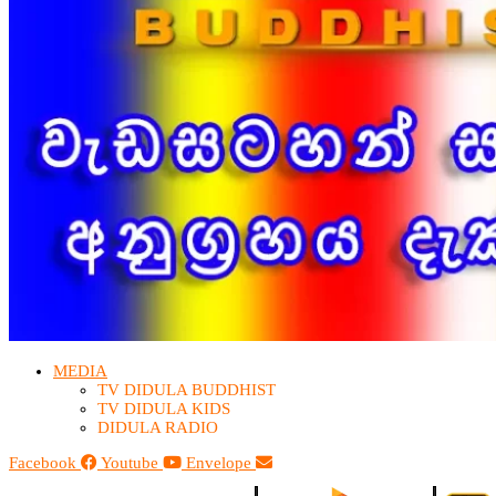
MEDIA
TV DIDULA BUDDHIST​
TV DIDULA KIDS
DIDULA RADIO
Facebook
Youtube
Envelope