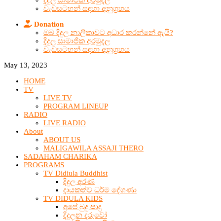
දිදුල සාමාජික අරමුදල
වැඩසටහන් සඳහා අනුග්‍රහය
Donation
ඔබ දිදුල නාලිකාවට අධාර කරන්නේ ඇයි?
දිදුල සාමාජික අරමුදල
වැඩසටහන් සඳහා අනුග්‍රහය
May 13, 2023
HOME
TV
LIVE TV
PROGRAM LINEUP
RADIO
LIVE RADIO
About
ABOUT US
MALIGAWILA ASSAJI THERO
SADAHAM CHARIKA
PROGRAMS
TV Didiula Buddhist
දිදුල අරණ
දායකත්ව ධර්ම දේශණා
TV DIDULA KIDS
අපේ බුදු සාදු
දිදුලන දරුවෝ