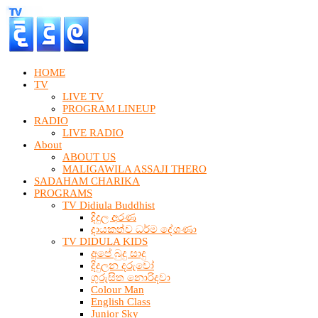
HOME
TV
LIVE TV
PROGRAM LINEUP
RADIO
LIVE RADIO
About
ABOUT US
MALIGAWILA ASSAJI THERO
SADAHAM CHARIKA
PROGRAMS
TV Didiula Buddhist
දිදුල අරණ
දායකත්ව ධර්ම දේශණා
TV DIDULA KIDS
අපේ බුදු සාදු
දිදුලන දරුවෝ
ගුරුසිත නොරිදවා
Colour Man
English Class
Junior Sky