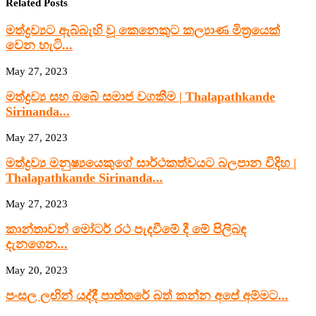
Related Posts
මත්ද්‍රව්‍යට ඇබ්බැහි වූ කෙනෙකුට කල්‍යාණ මිත්‍රයෙක්
වෙන හැටි...
May 27, 2023
මත්ද්‍රව්‍ය සහ ඔබේ සමාජ වගකීම | Thalapathkande
Sirinanda...
May 27, 2023
මත්ද්‍රව්‍ය මනුෂ්‍යයෙකුගේ සාර්ථකත්වයට බලපාන විදිහ |
Thalapathkande Sirinanda...
May 27, 2023
කාන්තාවන් මෝටර් රථ පැදවීමේ දී මේ පිලිබඳ
දැනගෙන...
May 20, 2023
පංසල ලඟින් යද්දී පාත්තරේ බත් කන්න අපේ අම්මට...