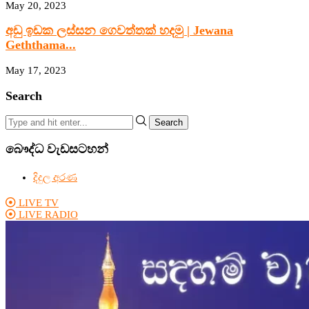
May 20, 2023
අඩු ඉඩක ලස්සන ගෙවත්තක් හදමු | Jewana
Geththama...
May 17, 2023
Search
Search
බෞද්ධ වැඩසටහන්
දිදුල අරණ
LIVE TV
LIVE RADIO