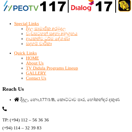
Special Links
දිදුල සාමාජික අරමුදල
වැඩසටහන් සඳහා අනුග්‍රහය
දායකත්ව ධර්ම දේශණා
සදහම් චාරිකා
Quick Links
HOME
About Us
TV Didula Programs Lineup
GALLERY
Contact Us
Reach Us
දිදුල, නො,177/1/B, කොට්ටාව පාර, හෝකන්දර දකුණ
TP: (+94) 112 – 56 36 36
(+94) 114 – 32 39 83