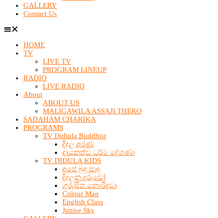
GALLERY
Contact Us
HOME
TV
LIVE TV
PROGRAM LINEUP
RADIO
LIVE RADIO
About
ABOUT US
MALIGAWILA ASSAJI THERO
SADAHAM CHARIKA
PROGRAMS
TV Didiula Buddhist
දිදුල අරණ
දායකත්ව ධර්ම දේශණා
TV DIDULA KIDS
අපේ බුදු සාදු
දිදුලන දරුවෝ
ගුරුසිත නොරිදවා
Colour Man
English Class
Junior Sky