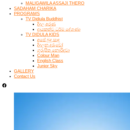
MALIGAWILA ASSAJI THERO
SADAHAM CHARIKA
PROGRAMS
TV Didiula Buddhist
දිදුල අරණ
දායකත්ව ධර්ම දේශණා
TV DIDULA KIDS
අපේ බුදු සාදු
දිදුලන දරුවෝ
ගුරුසිත නොරිදවා
Colour Man
English Class
Junior Sky
GALLERY
Contact Us