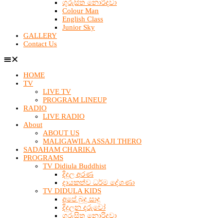
ගුරුසිත නොරිදවා
Colour Man
English Class
Junior Sky
GALLERY
Contact Us
HOME
TV
LIVE TV
PROGRAM LINEUP
RADIO
LIVE RADIO
About
ABOUT US
MALIGAWILA ASSAJI THERO
SADAHAM CHARIKA
PROGRAMS
TV Didiula Buddhist
දිදුල අරණ
දායකත්ව ධර්ම දේශණා
TV DIDULA KIDS
අපේ බුදු සාදු
දිදුලන දරුවෝ
ගුරුසිත නොරිදවා