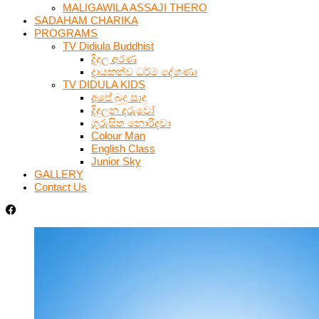
MALIGAWILA ASSAJI THERO
SADAHAM CHARIKA
PROGRAMS
TV Didiula Buddhist
දිදුල අරණ
දායකත්ව ධර්ම දේශණා
TV DIDULA KIDS
අපේ බුදු සාදු
දිදුලන දරුවෝ
ගුරුසිත නොරිදවා
Colour Man
English Class
Junior Sky
GALLERY
Contact Us