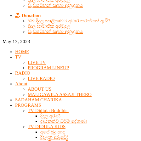
දිදුල සාමාජික අරමුදල
වැඩසටහන් සඳහා අනුග්‍රහය
Donation
ඔබ දිදුල නාලිකාවට අධාර කරන්නේ ඇයි?
දිදුල සාමාජික අරමුදල
වැඩසටහන් සඳහා අනුග්‍රහය
May 13, 2023
HOME
TV
LIVE TV
PROGRAM LINEUP
RADIO
LIVE RADIO
About
ABOUT US
MALIGAWILA ASSAJI THERO
SADAHAM CHARIKA
PROGRAMS
TV Didiula Buddhist
දිදුල අරණ
දායකත්ව ධර්ම දේශණා
TV DIDULA KIDS
අපේ බුදු සාදු
දිදුලන දරුවෝ