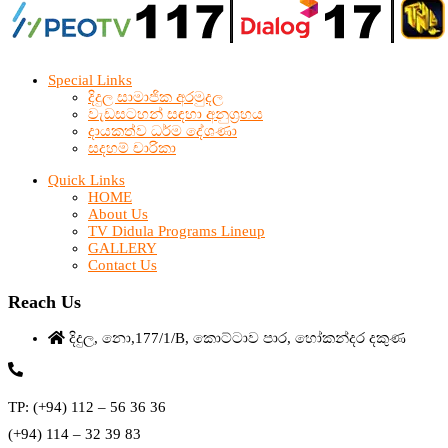
Special Links
දිදුල සාමාජික අරමුදල
වැඩසටහන් සඳහා අනුග්‍රහය
දායකත්ව ධර්ම දේශණා
සදහම් චාරිකා
Quick Links
HOME
About Us
TV Didula Programs Lineup
GALLERY
Contact Us
Reach Us
දිදුල, නො,177/1/B, කොට්ටාව පාර, හෝකන්දර දකුණ
TP: (+94) 112 – 56 36 36
(+94) 114 – 32 39 83