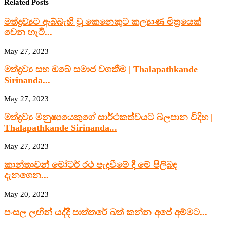
Related Posts
මත්ද්‍රව්‍යට ඇබ්බැහි වූ කෙනෙකුට කල්‍යාණ මිත්‍රයෙක්
වෙන හැටි...
May 27, 2023
මත්ද්‍රව්‍ය සහ ඔබේ සමාජ වගකීම | Thalapathkande
Sirinanda...
May 27, 2023
මත්ද්‍රව්‍ය මනුෂ්‍යයෙකුගේ සාර්ථකත්වයට බලපාන විදිහ |
Thalapathkande Sirinanda...
May 27, 2023
කාන්තාවන් මෝටර් රථ පැදවීමේ දී මේ පිලිබඳ
දැනගෙන...
May 20, 2023
පංසල ලඟින් යද්දී පාත්තරේ බත් කන්න අපේ අම්මට...