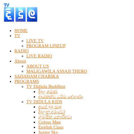
HOME
TV
LIVE TV
PROGRAM LINEUP
RADIO
LIVE RADIO
About
ABOUT US
MALIGAWILA ASSAJI THERO
SADAHAM CHARIKA
PROGRAMS
TV Didiula Buddhist
දිදුල අරණ
දායකත්ව ධර්ම දේශණා
TV DIDULA KIDS
අපේ බුදු සාදු
දිදුලන දරුවෝ
ගුරුසිත නොරිදවා
Colour Man
English Class
Junior Sky