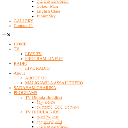
ගුරුසිත නොරිදවා
Colour Man
English Class
Junior Sky
GALLERY
Contact Us
HOME
TV
LIVE TV
PROGRAM LINEUP
RADIO
LIVE RADIO
About
ABOUT US
MALIGAWILA ASSAJI THERO
SADAHAM CHARIKA
PROGRAMS
TV Didiula Buddhist
දිදුල අරණ
දායකත්ව ධර්ම දේශණා
TV DIDULA KIDS
අපේ බුදු සාදු
දිදුලන දරුවෝ
ගුරුසිත නොරිදවා