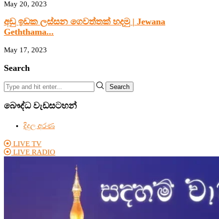
May 20, 2023
අඩු ඉඩක ලස්සන ගෙවත්තක් හදමු | Jewana
Geththama...
May 17, 2023
Search
Search
බෞද්ධ වැඩසටහන්
දිදුල අරණ
LIVE TV
LIVE RADIO