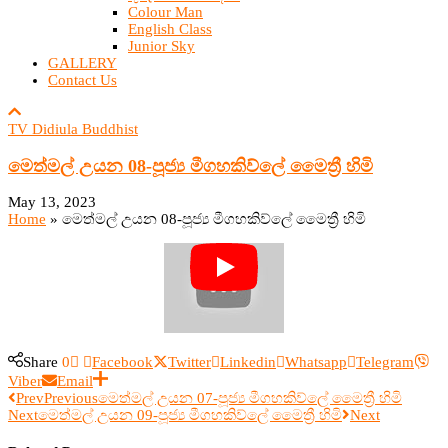
Colour Man
English Class
Junior Sky
GALLERY
Contact Us
TV Didiula Buddhist
මෙත්මල් උයන 08-පූජ්‍ය මීගහකිව්ලේ මෛත්‍රී හිමි
May 13, 2023
Home
»
මෙත්මල් උයන 08-පූජ්‍ය මීගහකිව්ලේ මෛත්‍රී හිමි
Share
0
Facebook
Twitter
Linkedin
Whatsapp
Telegram
Viber
Email
Prev
Previous
මෙත්මල් උයන 07-පූජ්‍ය මීගහකිව්ලේ මෛත්‍රී හිමි
Next
මෙත්මල් උයන 09-පූජ්‍ය මීගහකිව්ලේ මෛත්‍රී හිමි
Next