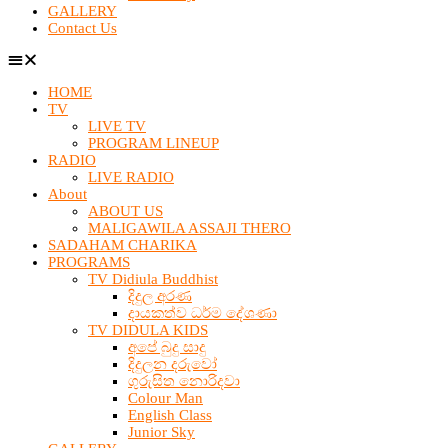
GALLERY
Contact Us
HOME
TV
LIVE TV
PROGRAM LINEUP
RADIO
LIVE RADIO
About
ABOUT US
MALIGAWILA ASSAJI THERO
SADAHAM CHARIKA
PROGRAMS
TV Didiula Buddhist
දිදුල අරණ
දායකත්ව ධර්ම දේශණා
TV DIDULA KIDS
අපේ බුදු සාදු
දිදුලන දරුවෝ
ගුරුසිත නොරිදවා
Colour Man
English Class
Junior Sky