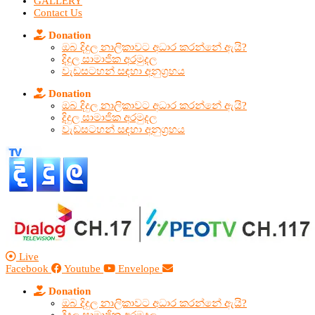
GALLERY
Contact Us
Donation
ඔබ දිදුල නාලිකාවට අධාර කරන්නේ ඇයි?
දිදුල සාමාජික අරමුදල
වැඩසටහන් සඳහා අනුග්‍රහය
Donation
ඔබ දිදුල නාලිකාවට අධාර කරන්නේ ඇයි?
දිදුල සාමාජික අරමුදල
වැඩසටහන් සඳහා අනුග්‍රහය
Live
Facebook
Youtube
Envelope
Donation
ඔබ දිදුල නාලිකාවට අධාර කරන්නේ ඇයි?