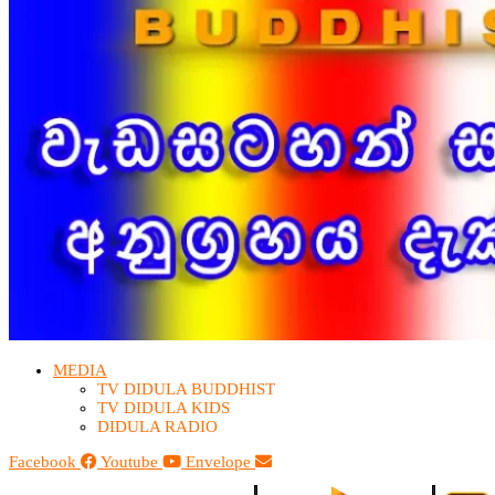
MEDIA
TV DIDULA BUDDHIST​
TV DIDULA KIDS
DIDULA RADIO
Facebook
Youtube
Envelope