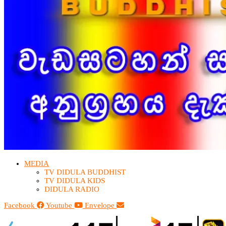
MEDIA
TV DIDULA BUDDHIST​
TV DIDULA KIDS
DIDULA RADIO
Facebook
Youtube
Envelope