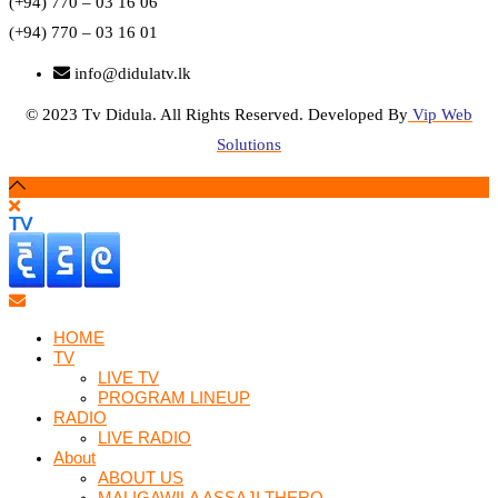
(+94) 770 – 03 16 06
(+94) 770 – 03 16 01
info@didulatv.lk
© 2023 Tv Didula. All Rights Reserved. Developed By
Vip Web
Solutions
HOME
TV
LIVE TV
PROGRAM LINEUP
RADIO
LIVE RADIO
About
ABOUT US
MALIGAWILA ASSAJI THERO