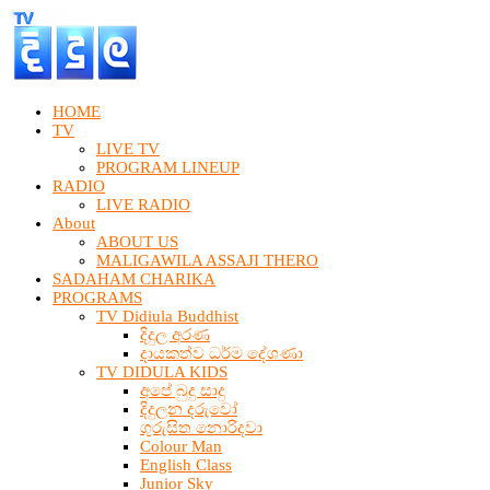
HOME
TV
LIVE TV
PROGRAM LINEUP
RADIO
LIVE RADIO
About
ABOUT US
MALIGAWILA ASSAJI THERO
SADAHAM CHARIKA
PROGRAMS
TV Didiula Buddhist
දිදුල අරණ
දායකත්ව ධර්ම දේශණා
TV DIDULA KIDS
අපේ බුදු සාදු
දිදුලන දරුවෝ
ගුරුසිත නොරිදවා
Colour Man
English Class
Junior Sky