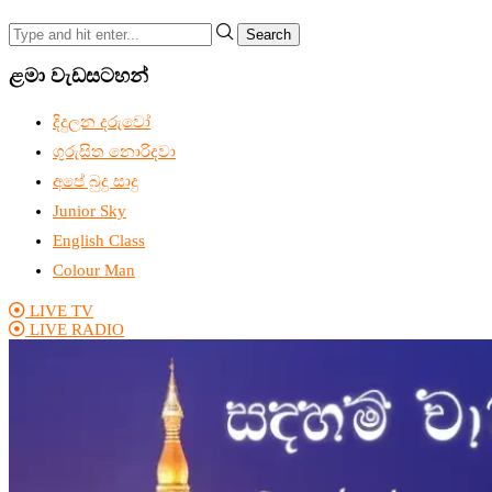
Search
ළමා වැඩසටහන්
දිදුලන දරුවෝ
ගුරුසිත නොරිදවා
අපේ බුදු සාදු
Junior Sky
English Class
Colour Man
LIVE TV
LIVE RADIO