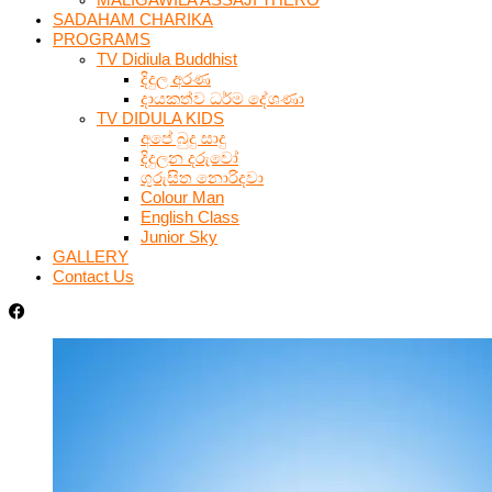
SADAHAM CHARIKA
PROGRAMS
TV Didiula Buddhist
දිදුල අරණ
දායකත්ව ධර්ම දේශණා
TV DIDULA KIDS
අපේ බුදු සාදු
දිදුලන දරුවෝ
ගුරුසිත නොරිදවා
Colour Man
English Class
Junior Sky
GALLERY
Contact Us