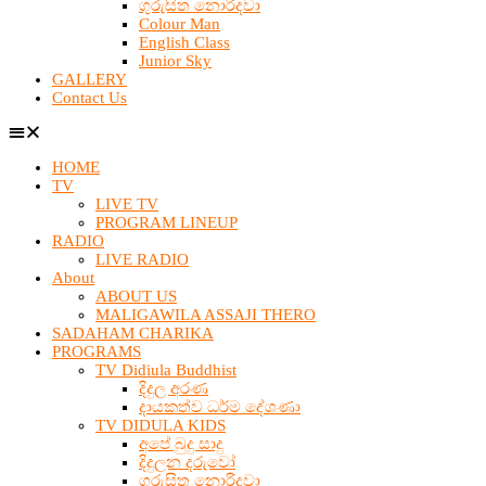
ගුරුසිත නොරිදවා
Colour Man
English Class
Junior Sky
GALLERY
Contact Us
HOME
TV
LIVE TV
PROGRAM LINEUP
RADIO
LIVE RADIO
About
ABOUT US
MALIGAWILA ASSAJI THERO
SADAHAM CHARIKA
PROGRAMS
TV Didiula Buddhist
දිදුල අරණ
දායකත්ව ධර්ම දේශණා
TV DIDULA KIDS
අපේ බුදු සාදු
දිදුලන දරුවෝ
ගුරුසිත නොරිදවා