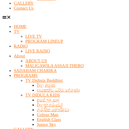
GALLERY
Contact Us
HOME
TV
LIVE TV
PROGRAM LINEUP
RADIO
LIVE RADIO
About
ABOUT US
MALIGAWILA ASSAJI THERO
SADAHAM CHARIKA
PROGRAMS
TV Didiula Buddhist
දිදුල අරණ
දායකත්ව ධර්ම දේශණා
TV DIDULA KIDS
අපේ බුදු සාදු
දිදුලන දරුවෝ
ගුරුසිත නොරිදවා
Colour Man
English Class
Junior Sky