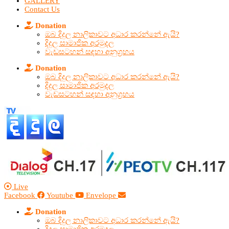
GALLERY
Contact Us
Donation
ඔබ දිදුල නාලිකාවට අධාර කරන්නේ ඇයි?
දිදුල සාමාජික අරමුදල
වැඩසටහන් සඳහා අනුග්‍රහය
Donation
ඔබ දිදුල නාලිකාවට අධාර කරන්නේ ඇයි?
දිදුල සාමාජික අරමුදල
වැඩසටහන් සඳහා අනුග්‍රහය
Live
Facebook
Youtube
Envelope
Donation
ඔබ දිදුල නාලිකාවට අධාර කරන්නේ ඇයි?