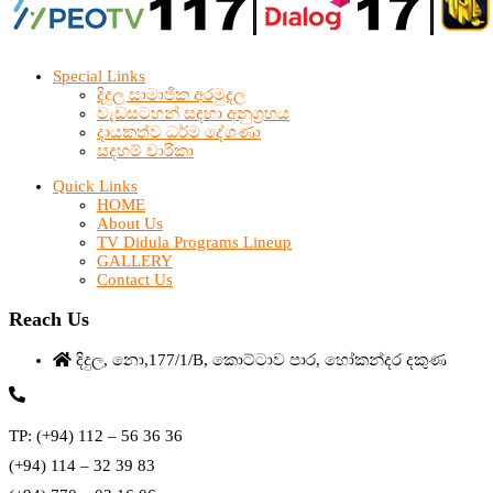
Special Links
දිදුල සාමාජික අරමුදල
වැඩසටහන් සඳහා අනුග්‍රහය
දායකත්ව ධර්ම දේශණා
සදහම් චාරිකා
Quick Links
HOME
About Us
TV Didula Programs Lineup
GALLERY
Contact Us
Reach Us
දිදුල, නො,177/1/B, කොට්ටාව පාර, හෝකන්දර දකුණ
TP: (+94) 112 – 56 36 36
(+94) 114 – 32 39 83