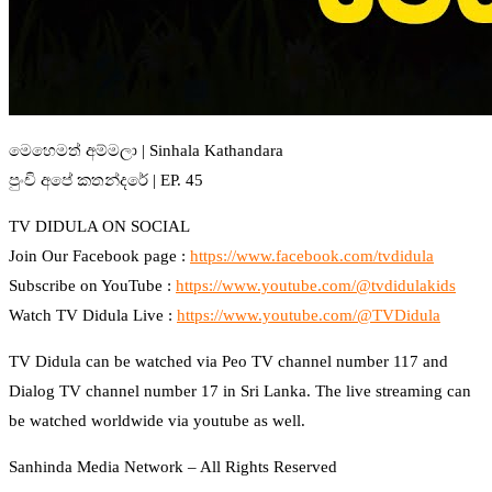
මෙහෙමත් අම්මලා | Sinhala Kathandara
පුංචි අපේ කතන්දරේ | EP. 45
TV DIDULA ON SOCIAL
Join Our Facebook page :
https://www.facebook.com/tvdidula
Subscribe on YouTube :
https://www.youtube.com/@tvdidulakids
Watch TV Didula Live :
https://www.youtube.com/@TVDidula
TV Didula can be watched via Peo TV channel number 117 and
Dialog TV channel number 17 in Sri Lanka. The live streaming can
be watched worldwide via youtube as well.
Sanhinda Media Network – All Rights Reserved