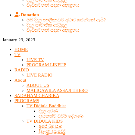
දිදුල සාමාජික අරමුදල
වැඩසටහන් සඳහා අනුග්‍රහය
Donation
ඔබ දිදුල නාලිකාවට අධාර කරන්නේ ඇයි?
දිදුල සාමාජික අරමුදල
වැඩසටහන් සඳහා අනුග්‍රහය
January 23, 2023
HOME
TV
LIVE TV
PROGRAM LINEUP
RADIO
LIVE RADIO
About
ABOUT US
MALIGAWILA ASSAJI THERO
SADAHAM CHARIKA
PROGRAMS
TV Didiula Buddhist
දිදුල අරණ
දායකත්ව ධර්ම දේශණා
TV DIDULA KIDS
අපේ බුදු සාදු
දිදුලන දරුවෝ