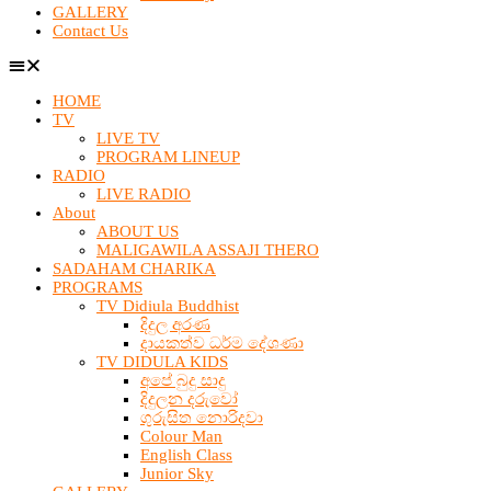
GALLERY
Contact Us
HOME
TV
LIVE TV
PROGRAM LINEUP
RADIO
LIVE RADIO
About
ABOUT US
MALIGAWILA ASSAJI THERO
SADAHAM CHARIKA
PROGRAMS
TV Didiula Buddhist
දිදුල අරණ
දායකත්ව ධර්ම දේශණා
TV DIDULA KIDS
අපේ බුදු සාදු
දිදුලන දරුවෝ
ගුරුසිත නොරිදවා
Colour Man
English Class
Junior Sky