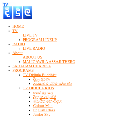
HOME
TV
LIVE TV
PROGRAM LINEUP
RADIO
LIVE RADIO
About
ABOUT US
MALIGAWILA ASSAJI THERO
SADAHAM CHARIKA
PROGRAMS
TV Didiula Buddhist
දිදුල අරණ
දායකත්ව ධර්ම දේශණා
TV DIDULA KIDS
අපේ බුදු සාදු
දිදුලන දරුවෝ
ගුරුසිත නොරිදවා
Colour Man
English Class
Junior Sky