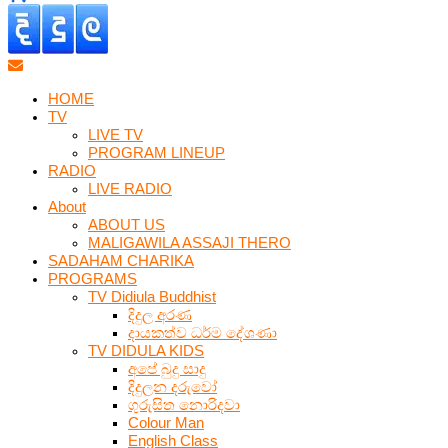
HOME
TV
LIVE TV
PROGRAM LINEUP
RADIO
LIVE RADIO
About
ABOUT US
MALIGAWILA ASSAJI THERO
SADAHAM CHARIKA
PROGRAMS
TV Didiula Buddhist
දිදුල අරණ
දායකත්ව ධර්ම දේශණා
TV DIDULA KIDS
අපේ බුදු සාදු
දිදුලන දරුවෝ
ගුරුසිත නොරිදවා
Colour Man
English Class