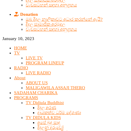
දිදුල සාමාජික අරමුදල
වැඩසටහන් සඳහා අනුග්‍රහය
Donation
ඔබ දිදුල නාලිකාවට අධාර කරන්නේ ඇයි?
දිදුල සාමාජික අරමුදල
වැඩසටහන් සඳහා අනුග්‍රහය
January 10, 2023
HOME
TV
LIVE TV
PROGRAM LINEUP
RADIO
LIVE RADIO
About
ABOUT US
MALIGAWILA ASSAJI THERO
SADAHAM CHARIKA
PROGRAMS
TV Didiula Buddhist
දිදුල අරණ
දායකත්ව ධර්ම දේශණා
TV DIDULA KIDS
අපේ බුදු සාදු
දිදුලන දරුවෝ