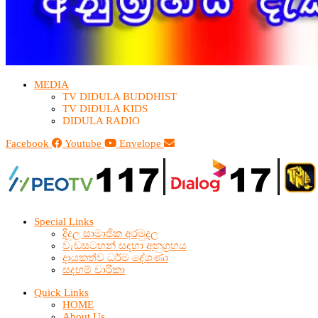
MEDIA
TV DIDULA BUDDHIST​
TV DIDULA KIDS
DIDULA RADIO
Facebook
Youtube
Envelope
Special Links
දිදුල සාමාජික අරමුදල
වැඩසටහන් සඳහා අනුග්‍රහය
දායකත්ව ධර්ම දේශණා
සදහම් චාරිකා
Quick Links
HOME
About Us