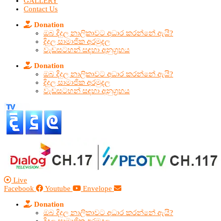
GALLERY
Contact Us
Donation
ඔබ දිදුල නාලිකාවට අධාර කරන්නේ ඇයි?
දිදුල සාමාජික අරමුදල
වැඩසටහන් සඳහා අනුග්‍රහය
Donation
ඔබ දිදුල නාලිකාවට අධාර කරන්නේ ඇයි?
දිදුල සාමාජික අරමුදල
වැඩසටහන් සඳහා අනුග්‍රහය
Live
Facebook
Youtube
Envelope
Donation
ඔබ දිදුල නාලිකාවට අධාර කරන්නේ ඇයි?