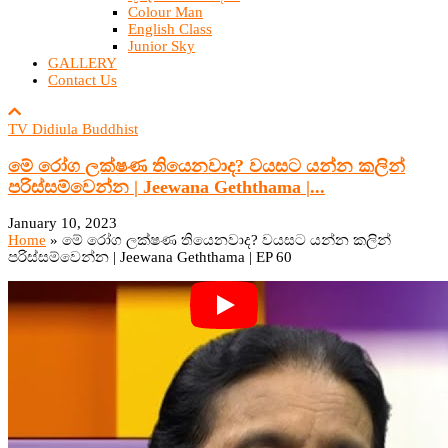
Colour Man
English Class
Junior Sky
GALLERY
Contact Us
TV Didiula Buddhist
මේ රෝග ලක්ෂණ තියෙනවාද? වයසට යන්න කලින්
පරිස්සම්වෙන්න | Jeewana Geththama |...
January 10, 2023
Home
»
මේ රෝග ලක්ෂණ තියෙනවාද? වයසට යන්න කලින්
පරිස්සම්වෙන්න | Jeewana Geththama | EP 60