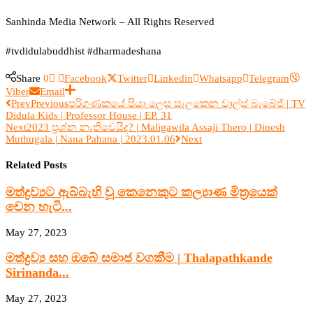
Sanhinda Media Network – All Rights Reserved
#tvdidulabuddhist #dharmadeshana
Share
0
Facebook
Twitter
Linkedin
Whatsapp
Telegram
Viber
Email
Prev
Previous
පරිගණකයේ පියා ලෙස සැලකෙන චාල්ස් බැබේජ් | TV
Didula Kids | Professor House | EP. 31
Next
2023 ප්‍රශ්න නැතිවෙයිද? | Maligawila Assaji Thero | Dinesh
Muthugala | Nana Pahana | 2023.01.06
Next
Related Posts
මත්ද්‍රව්‍යට ඇබ්බැහි වූ කෙනෙකුට කල්‍යාණ මිත්‍රයෙක්
වෙන හැටි...
May 27, 2023
මත්ද්‍රව්‍ය සහ ඔබේ සමාජ වගකීම | Thalapathkande
Sirinanda...
May 27, 2023