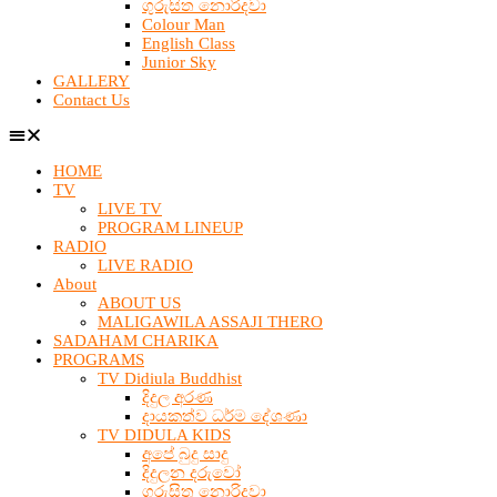
ගුරුසිත නොරිදවා
Colour Man
English Class
Junior Sky
GALLERY
Contact Us
HOME
TV
LIVE TV
PROGRAM LINEUP
RADIO
LIVE RADIO
About
ABOUT US
MALIGAWILA ASSAJI THERO
SADAHAM CHARIKA
PROGRAMS
TV Didiula Buddhist
දිදුල අරණ
දායකත්ව ධර්ම දේශණා
TV DIDULA KIDS
අපේ බුදු සාදු
දිදුලන දරුවෝ
ගුරුසිත නොරිදවා