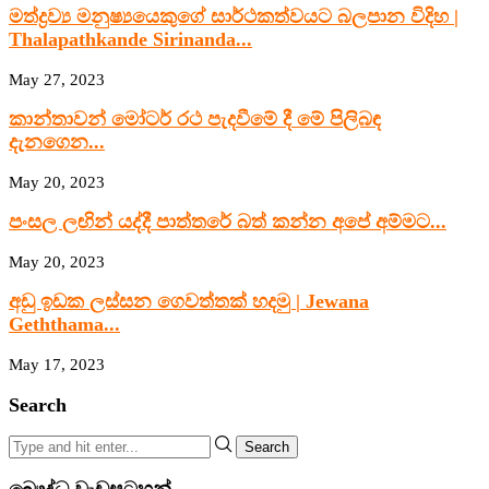
මත්ද්‍රව්‍ය මනුෂ්‍යයෙකුගේ සාර්ථකත්වයට බලපාන විදිහ |
Thalapathkande Sirinanda...
May 27, 2023
කාන්තාවන් මෝටර් රථ පැදවීමේ දී මේ පිලිබඳ
දැනගෙන...
May 20, 2023
පංසල ලඟින් යද්දී පාත්තරේ බත් කන්න අපේ අම්මට...
May 20, 2023
අඩු ඉඩක ලස්සන ගෙවත්තක් හදමු | Jewana
Geththama...
May 17, 2023
Search
Search
බෞද්ධ වැඩසටහන්