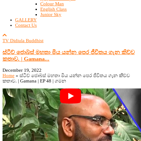
Colour Man
English Class
Junior Sky
GALLERY
Contact Us
TV Didiula Buddhist
ස්ටීව් ජොබ්ස් මහතා මිය යන්න පෙර ජීවිතය ගැන කිව්ව
කතාව. | Gamana...
December 19, 2022
Home
»
ස්ටීව් ජොබ්ස් මහතා මිය යන්න පෙර ජීවිතය ගැන කිව්ව
කතාව. | Gamana | EP 48 | ගමන