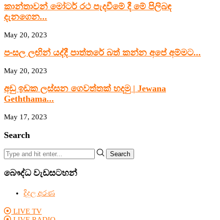
කාන්තාවන් මෝටර් රථ පැදවීමේ දී මේ පිලිබඳ
දැනගෙන...
May 20, 2023
පංසල ලඟින් යද්දී පාත්තරේ බත් කන්න අපේ අම්මට...
May 20, 2023
අඩු ඉඩක ලස්සන ගෙවත්තක් හදමු | Jewana
Geththama...
May 17, 2023
Search
Search
බෞද්ධ වැඩසටහන්
දිදුල අරණ
LIVE TV
LIVE RADIO