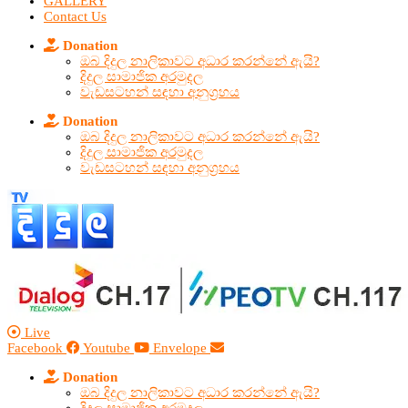
GALLERY
Contact Us
Donation
ඔබ දිදුල නාලිකාවට අධාර කරන්නේ ඇයි?
දිදුල සාමාජික අරමුදල
වැඩසටහන් සඳහා අනුග්‍රහය
Donation
ඔබ දිදුල නාලිකාවට අධාර කරන්නේ ඇයි?
දිදුල සාමාජික අරමුදල
වැඩසටහන් සඳහා අනුග්‍රහය
Live
Facebook
Youtube
Envelope
Donation
ඔබ දිදුල නාලිකාවට අධාර කරන්නේ ඇයි?