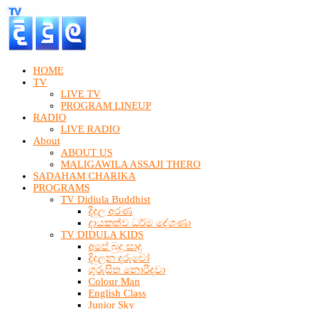
HOME
TV
LIVE TV
PROGRAM LINEUP
RADIO
LIVE RADIO
About
ABOUT US
MALIGAWILA ASSAJI THERO
SADAHAM CHARIKA
PROGRAMS
TV Didiula Buddhist
දිදුල අරණ
දායකත්ව ධර්ම දේශණා
TV DIDULA KIDS
අපේ බුදු සාදු
දිදුලන දරුවෝ
ගුරුසිත නොරිදවා
Colour Man
English Class
Junior Sky