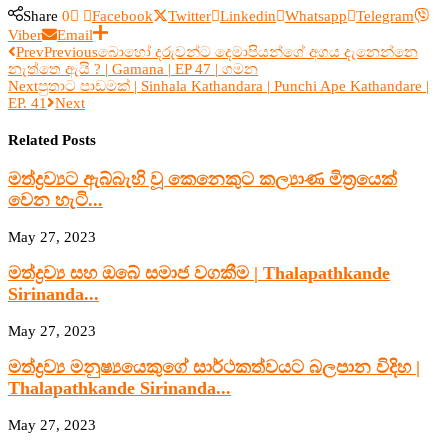
Share
0
Facebook
Twitter
Linkedin
Whatsapp
Telegram
Viber
Email
Prev
Previous
බොහෝ දරුවන්ට දෙමාපියන්ගේ අගය දැනෙන්නෙ
නැත්තෙ ඇයි ? | Gamana | EP 47 | ගමන
Next
පුතාට පාඩමක් | Sinhala Kathandara | Punchi Ape Kathandare |
EP. 41
Next
Related Posts
මත්ද්‍රව්‍යට ඇබ්බැහි වූ කෙනෙකුට කල්‍යාණ මිත්‍රයෙක්
වෙන හැටි...
May 27, 2023
මත්ද්‍රව්‍ය සහ ඔබේ සමාජ වගකීම | Thalapathkande
Sirinanda...
May 27, 2023
මත්ද්‍රව්‍ය මනුෂ්‍යයෙකුගේ සාර්ථකත්වයට බලපාන විදිහ |
Thalapathkande Sirinanda...
May 27, 2023