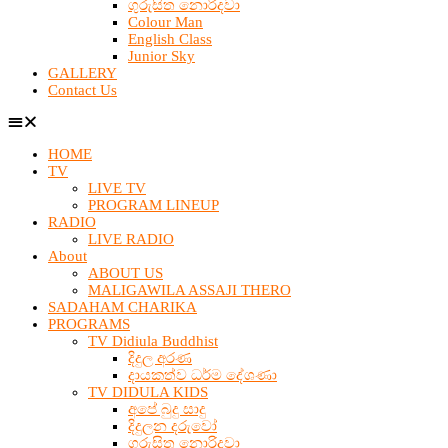
ගුරුසිත නොරිදවා
Colour Man
English Class
Junior Sky
GALLERY
Contact Us
HOME
TV
LIVE TV
PROGRAM LINEUP
RADIO
LIVE RADIO
About
ABOUT US
MALIGAWILA ASSAJI THERO
SADAHAM CHARIKA
PROGRAMS
TV Didiula Buddhist
දිදුල අරණ
දායකත්ව ධර්ම දේශණා
TV DIDULA KIDS
අපේ බුදු සාදු
දිදුලන දරුවෝ
ගුරුසිත නොරිදවා