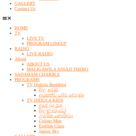
GALLERY
Contact Us
HOME
TV
LIVE TV
PROGRAM LINEUP
RADIO
LIVE RADIO
About
ABOUT US
MALIGAWILA ASSAJI THERO
SADAHAM CHARIKA
PROGRAMS
TV Didiula Buddhist
දිදුල අරණ
දායකත්ව ධර්ම දේශණා
TV DIDULA KIDS
අපේ බුදු සාදු
දිදුලන දරුවෝ
ගුරුසිත නොරිදවා
Colour Man
English Class
Junior Sky