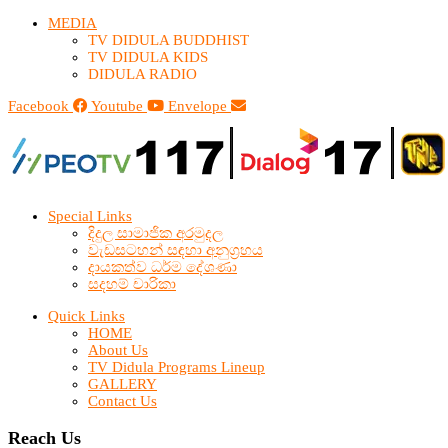
MEDIA
TV DIDULA BUDDHIST​
TV DIDULA KIDS
DIDULA RADIO
Facebook
Youtube
Envelope
Special Links
දිදුල සාමාජික අරමුදල
වැඩසටහන් සඳහා අනුග්‍රහය
දායකත්ව ධර්ම දේශණා
සදහම් චාරිකා
Quick Links
HOME
About Us
TV Didula Programs Lineup
GALLERY
Contact Us
Reach Us