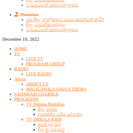
දිදුල සාමාජික අරමුදල
වැඩසටහන් සඳහා අනුග්‍රහය
Donation
ඔබ දිදුල නාලිකාවට අධාර කරන්නේ ඇයි?
දිදුල සාමාජික අරමුදල
වැඩසටහන් සඳහා අනුග්‍රහය
December 19, 2022
HOME
TV
LIVE TV
PROGRAM LINEUP
RADIO
LIVE RADIO
About
ABOUT US
MALIGAWILA ASSAJI THERO
SADAHAM CHARIKA
PROGRAMS
TV Didiula Buddhist
දිදුල අරණ
දායකත්ව ධර්ම දේශණා
TV DIDULA KIDS
අපේ බුදු සාදු
දිදුලන දරුවෝ