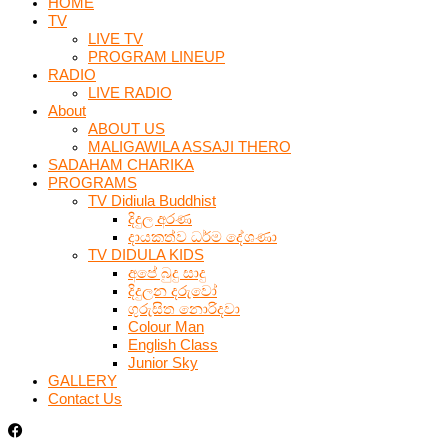
HOME
TV
LIVE TV
PROGRAM LINEUP
RADIO
LIVE RADIO
About
ABOUT US
MALIGAWILA ASSAJI THERO
SADAHAM CHARIKA
PROGRAMS
TV Didiula Buddhist
දිදුල අරණ
දායකත්ව ධර්ම දේශණා
TV DIDULA KIDS
අපේ බුදු සාදු
දිදුලන දරුවෝ
ගුරුසිත නොරිදවා
Colour Man
English Class
Junior Sky
GALLERY
Contact Us