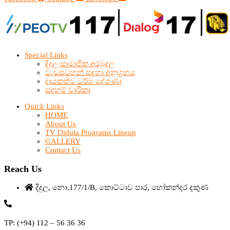
Special Links
දිදුල සාමාජික අරමුදල
වැඩසටහන් සඳහා අනුග්‍රහය
දායකත්ව ධර්ම දේශණා
සදහම් චාරිකා
Quick Links
HOME
About Us
TV Didula Programs Lineup
GALLERY
Contact Us
Reach Us
දිදුල, නො,177/1/B, කොට්ටාව පාර, හෝකන්දර දකුණ
TP: (+94) 112 – 56 36 36