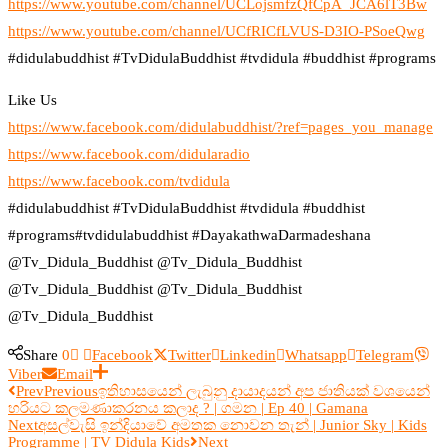
https://www.youtube.com/channel/UCLojsmfzQfCpA_JCA6lT3Bw
https://www.youtube.com/channel/UCfRICfLVUS-D3IO-PSoeQwg
#didulabuddhist #TvDidulaBuddhist #tvdidula #buddhist #programs
Like Us
https://www.facebook.com/didulabuddhist/?ref=pages_you_manage
https://www.facebook.com/didularadio
https://www.facebook.com/tvdidula
#didulabuddhist #TvDidulaBuddhist #tvdidula #buddhist
#programs#tvdidulabuddhist #DayakathwaDarmadeshana
@Tv_Didula_Buddhist @Tv_Didula_Buddhist
@Tv_Didula_Buddhist @Tv_Didula_Buddhist
@Tv_Didula_Buddhist
Share
0
Facebook
Twitter
Linkedin
Whatsapp
Telegram
Viber
Email
Prev
Previous
ඉතිහාසයෙන් ලැබුනු දායාදයන් අප ජාතියක් වශයෙන්
හරියට කලමණාකරනය කලාද ? | ගමන | Ep 40 | Gamana
Next
අසල්වැසි ඉන්දියාවේ අමතක නොවන තැන් | Junior Sky | Kids
Programme | TV Didula Kids
Next