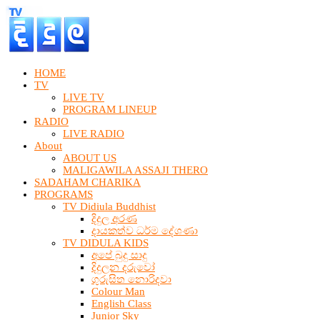
HOME
TV
LIVE TV
PROGRAM LINEUP
RADIO
LIVE RADIO
About
ABOUT US
MALIGAWILA ASSAJI THERO
SADAHAM CHARIKA
PROGRAMS
TV Didiula Buddhist
දිදුල අරණ
දායකත්ව ධර්ම දේශණා
TV DIDULA KIDS
අපේ බුදු සාදු
දිදුලන දරුවෝ
ගුරුසිත නොරිදවා
Colour Man
English Class
Junior Sky