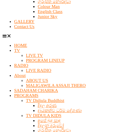
ගුරුසිත නොරිදවා
Colour Man
English Class
Junior Sky
GALLERY
Contact Us
HOME
TV
LIVE TV
PROGRAM LINEUP
RADIO
LIVE RADIO
About
ABOUT US
MALIGAWILA ASSAJI THERO
SADAHAM CHARIKA
PROGRAMS
TV Didiula Buddhist
දිදුල අරණ
දායකත්ව ධර්ම දේශණා
TV DIDULA KIDS
අපේ බුදු සාදු
දිදුලන දරුවෝ
ගුරුසිත නොරිදවා