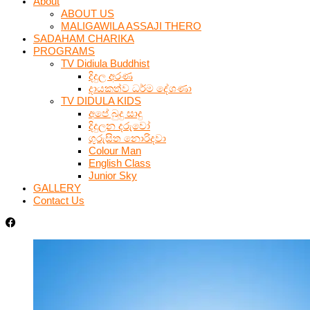
About
ABOUT US
MALIGAWILA ASSAJI THERO
SADAHAM CHARIKA
PROGRAMS
TV Didiula Buddhist
දිදුල අරණ
දායකත්ව ධර්ම දේශණා
TV DIDULA KIDS
අපේ බුදු සාදු
දිදුලන දරුවෝ
ගුරුසිත නොරිදවා
Colour Man
English Class
Junior Sky
GALLERY
Contact Us