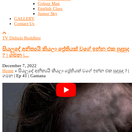
Colour Man
English Class
Junior Sky
GALLERY
Contact Us
TV Didiula Buddhist
සියලුදේ අනිත්‍යයි කියලා ප්‍රේතියක් වගේ ඉන්න එක සුදුසුද
? | ගමන |...
December 7, 2022
Home
»
සියලුදේ අනිත්‍යයි කියලා ප්‍රේතියක් වගේ ඉන්න එක සුදුසුද ? |
ගමන | Ep 41 | Gamana