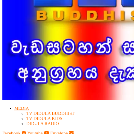
MEDIA
TV DIDULA BUDDHIST​
TV DIDULA KIDS
DIDULA RADIO
Facebook
Youtube
Envelope