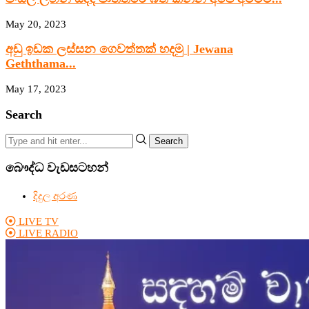
May 20, 2023
අඩු ඉඩක ලස්සන ගෙවත්තක් හදමු | Jewana
Geththama...
May 17, 2023
Search
Search
බෞද්ධ වැඩසටහන්
දිදුල අරණ
LIVE TV
LIVE RADIO