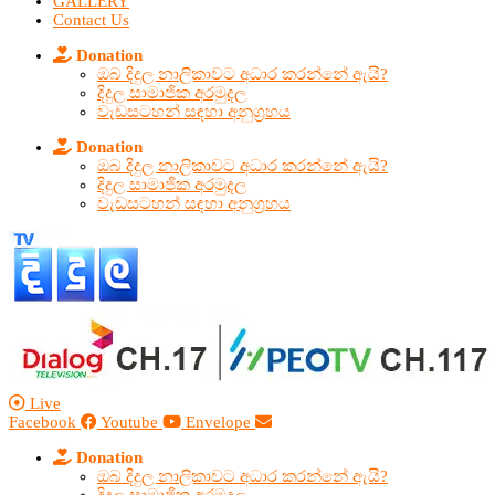
GALLERY
Contact Us
Donation
ඔබ දිදුල නාලිකාවට අධාර කරන්නේ ඇයි?
දිදුල සාමාජික අරමුදල
වැඩසටහන් සඳහා අනුග්‍රහය
Donation
ඔබ දිදුල නාලිකාවට අධාර කරන්නේ ඇයි?
දිදුල සාමාජික අරමුදල
වැඩසටහන් සඳහා අනුග්‍රහය
Live
Facebook
Youtube
Envelope
Donation
ඔබ දිදුල නාලිකාවට අධාර කරන්නේ ඇයි?