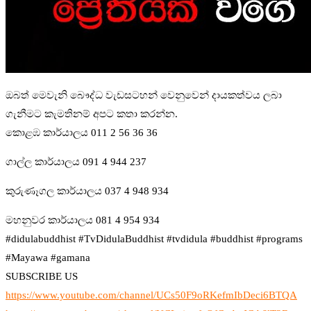
ඔබත් මෙවැනි බෞද්ධ වැඩසටහන් වෙනුවෙන් දායකත්වය ලබා
ගැනීමට කැමතිනම් අපට කතා කරන්න.
කොළඹ කාර්යාලය 011 2 56 36 36
ගාල්ල කාර්යාලය 091 4 944 237
කුරුණෑගල කාර්යාලය 037 4 948 934
මහනුවර කාර්යාලය 081 4 954 934
#didulabuddhist #TvDidulaBuddhist #tvdidula #buddhist #programs
#Mayawa #gamana
SUBSCRIBE US
https://www.youtube.com/channel/UCs50F9oRKefmIbDeci6BTQA