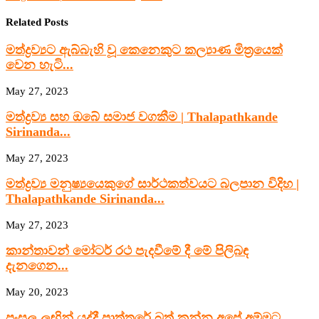
Related Posts
මත්ද්‍රව්‍යට ඇබ්බැහි වූ කෙනෙකුට කල්‍යාණ මිත්‍රයෙක්
වෙන හැටි...
May 27, 2023
මත්ද්‍රව්‍ය සහ ඔබේ සමාජ වගකීම | Thalapathkande
Sirinanda...
May 27, 2023
මත්ද්‍රව්‍ය මනුෂ්‍යයෙකුගේ සාර්ථකත්වයට බලපාන විදිහ |
Thalapathkande Sirinanda...
May 27, 2023
කාන්තාවන් මෝටර් රථ පැදවීමේ දී මේ පිලිබඳ
දැනගෙන...
May 20, 2023
පංසල ලඟින් යද්දී පාත්තරේ බත් කන්න අපේ අම්මට...