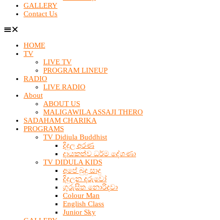
GALLERY
Contact Us
HOME
TV
LIVE TV
PROGRAM LINEUP
RADIO
LIVE RADIO
About
ABOUT US
MALIGAWILA ASSAJI THERO
SADAHAM CHARIKA
PROGRAMS
TV Didiula Buddhist
දිදුල අරණ
දායකත්ව ධර්ම දේශණා
TV DIDULA KIDS
අපේ බුදු සාදු
දිදුලන දරුවෝ
ගුරුසිත නොරිදවා
Colour Man
English Class
Junior Sky