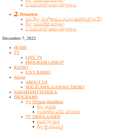
දිදුල සාමාජික අරමුදල
වැඩසටහන් සඳහා අනුග්‍රහය
Donation
ඔබ දිදුල නාලිකාවට අධාර කරන්නේ ඇයි?
දිදුල සාමාජික අරමුදල
වැඩසටහන් සඳහා අනුග්‍රහය
December 7, 2022
HOME
TV
LIVE TV
PROGRAM LINEUP
RADIO
LIVE RADIO
About
ABOUT US
MALIGAWILA ASSAJI THERO
SADAHAM CHARIKA
PROGRAMS
TV Didiula Buddhist
දිදුල අරණ
දායකත්ව ධර්ම දේශණා
TV DIDULA KIDS
අපේ බුදු සාදු
දිදුලන දරුවෝ