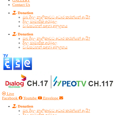
GALLERY
Contact Us
Donation
ඔබ දිදුල නාලිකාවට අධාර කරන්නේ ඇයි?
දිදුල සාමාජික අරමුදල
වැඩසටහන් සඳහා අනුග්‍රහය
Donation
ඔබ දිදුල නාලිකාවට අධාර කරන්නේ ඇයි?
දිදුල සාමාජික අරමුදල
වැඩසටහන් සඳහා අනුග්‍රහය
Live
Facebook
Youtube
Envelope
Donation
ඔබ දිදුල නාලිකාවට අධාර කරන්නේ ඇයි?