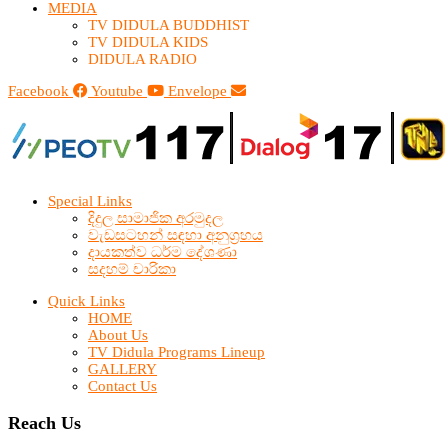
MEDIA
TV DIDULA BUDDHIST​
TV DIDULA KIDS
DIDULA RADIO
Facebook
Youtube
Envelope
Special Links
දිදුල සාමාජික අරමුදල
වැඩසටහන් සඳහා අනුග්‍රහය
දායකත්ව ධර්ම දේශණා
සදහම් චාරිකා
Quick Links
HOME
About Us
TV Didula Programs Lineup
GALLERY
Contact Us
Reach Us