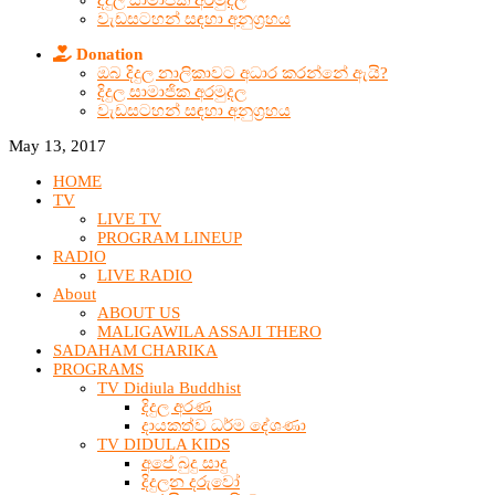
දිදුල සාමාජික අරමුදල
වැඩසටහන් සඳහා අනුග්‍රහය
Donation
ඔබ දිදුල නාලිකාවට අධාර කරන්නේ ඇයි?
දිදුල සාමාජික අරමුදල
වැඩසටහන් සඳහා අනුග්‍රහය
May 13, 2017
HOME
TV
LIVE TV
PROGRAM LINEUP
RADIO
LIVE RADIO
About
ABOUT US
MALIGAWILA ASSAJI THERO
SADAHAM CHARIKA
PROGRAMS
TV Didiula Buddhist
දිදුල අරණ
දායකත්ව ධර්ම දේශණා
TV DIDULA KIDS
අපේ බුදු සාදු
දිදුලන දරුවෝ