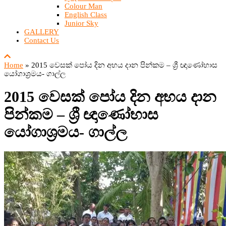
Colour Man
English Class
Junior Sky
GALLERY
Contact Us
Home
»
2015 වෙසක් පෝය දින අභය දාන පින්කම – ශ්‍රී ඥාණෝභාස
යෝගාශ්‍රමය- ගාල්ල
2015 වෙසක් පෝය දින අභය දාන
පින්කම – ශ්‍රී ඥාණෝභාස
යෝගාශ්‍රමය- ගාල්ල