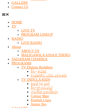
GALLERY
Contact Us
HOME
TV
LIVE TV
PROGRAM LINEUP
RADIO
LIVE RADIO
About
ABOUT US
MALIGAWILA ASSAJI THERO
SADAHAM CHARIKA
PROGRAMS
TV Didiula Buddhist
දිදුල අරණ
දායකත්ව ධර්ම දේශණා
TV DIDULA KIDS
අපේ බුදු සාදු
දිදුලන දරුවෝ
ගුරුසිත නොරිදවා
Colour Man
English Class
Junior Sky