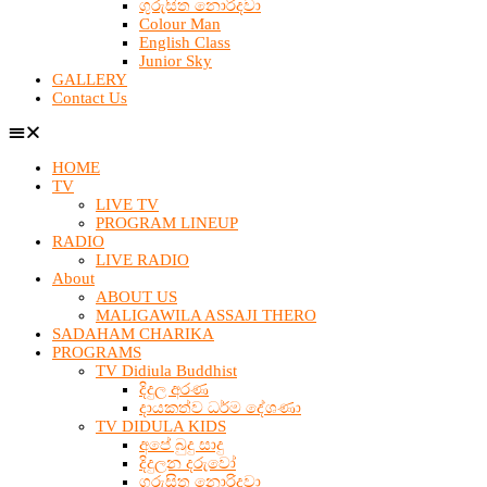
ගුරුසිත නොරිදවා
Colour Man
English Class
Junior Sky
GALLERY
Contact Us
HOME
TV
LIVE TV
PROGRAM LINEUP
RADIO
LIVE RADIO
About
ABOUT US
MALIGAWILA ASSAJI THERO
SADAHAM CHARIKA
PROGRAMS
TV Didiula Buddhist
දිදුල අරණ
දායකත්ව ධර්ම දේශණා
TV DIDULA KIDS
අපේ බුදු සාදු
දිදුලන දරුවෝ
ගුරුසිත නොරිදවා