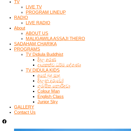
TV
LIVE TV
PROGRAM LINEUP
RADIO
LIVE RADIO
About
ABOUT US
MALIGAWILA ASSAJI THERO
SADAHAM CHARIKA
PROGRAMS
TV Didiula Buddhist
දිදුල අරණ
දායකත්ව ධර්ම දේශණා
TV DIDULA KIDS
අපේ බුදු සාදු
දිදුලන දරුවෝ
ගුරුසිත නොරිදවා
Colour Man
English Class
Junior Sky
GALLERY
Contact Us