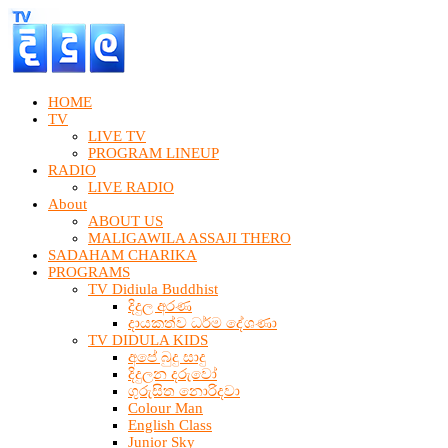
HOME
TV
LIVE TV
PROGRAM LINEUP
RADIO
LIVE RADIO
About
ABOUT US
MALIGAWILA ASSAJI THERO
SADAHAM CHARIKA
PROGRAMS
TV Didiula Buddhist
දිදුල අරණ
දායකත්ව ධර්ම දේශණා
TV DIDULA KIDS
අපේ බුදු සාදු
දිදුලන දරුවෝ
ගුරුසිත නොරිදවා
Colour Man
English Class
Junior Sky