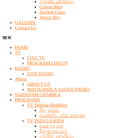
ගුරුසිත නොරිදවා
Colour Man
English Class
Junior Sky
GALLERY
Contact Us
HOME
TV
LIVE TV
PROGRAM LINEUP
RADIO
LIVE RADIO
About
ABOUT US
MALIGAWILA ASSAJI THERO
SADAHAM CHARIKA
PROGRAMS
TV Didiula Buddhist
දිදුල අරණ
දායකත්ව ධර්ම දේශණා
TV DIDULA KIDS
අපේ බුදු සාදු
දිදුලන දරුවෝ
ගුරුසිත නොරිදවා