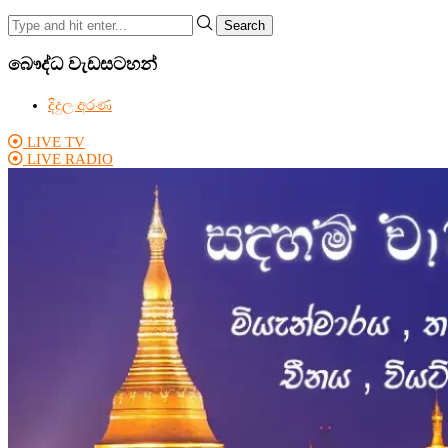
Search
බෞද්ධ වැඩසටහන්
දිදුල අරණ
LIVE TV
LIVE RADIO