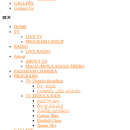
GALLERY
Contact Us
HOME
TV
LIVE TV
PROGRAM LINEUP
RADIO
LIVE RADIO
About
ABOUT US
MALIGAWILA ASSAJI THERO
SADAHAM CHARIKA
PROGRAMS
TV Didiula Buddhist
දිදුල අරණ
දායකත්ව ධර්ම දේශණා
TV DIDULA KIDS
අපේ බුදු සාදු
දිදුලන දරුවෝ
ගුරුසිත නොරිදවා
Colour Man
English Class
Junior Sky