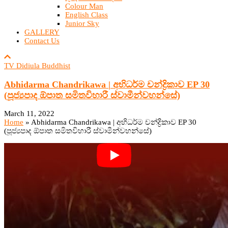
Colour Man
English Class
Junior Sky
GALLERY
Contact Us
TV Didiula Buddhist
Abhidarma Chandrikawa | අභිධර්ම චන්ද්‍රිකාව EP 30
(පූජ්‍යපාද ඕපාත සමිතවිහාරී ස්වාමීන්වහන්සේ)
March 11, 2022
Home
»
Abhidarma Chandrikawa | අභිධර්ම චන්ද්‍රිකාව EP 30
(පූජ්‍යපාද ඕපාත සමිතවිහාරී ස්වාමීන්වහන්සේ)