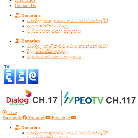
GALLERY
Contact Us
Donation
ඔබ දිදුල නාලිකාවට අධාර කරන්නේ ඇයි?
දිදුල සාමාජික අරමුදල
වැඩසටහන් සඳහා අනුග්‍රහය
Donation
ඔබ දිදුල නාලිකාවට අධාර කරන්නේ ඇයි?
දිදුල සාමාජික අරමුදල
වැඩසටහන් සඳහා අනුග්‍රහය
Live
Facebook
Youtube
Envelope
Donation
ඔබ දිදුල නාලිකාවට අධාර කරන්නේ ඇයි?