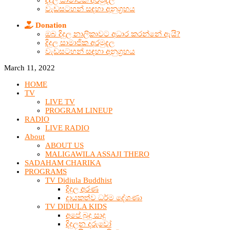
දිදුල සාමාජික අරමුදල
වැඩසටහන් සඳහා අනුග්‍රහය
Donation
ඔබ දිදුල නාලිකාවට අධාර කරන්නේ ඇයි?
දිදුල සාමාජික අරමුදල
වැඩසටහන් සඳහා අනුග්‍රහය
March 11, 2022
HOME
TV
LIVE TV
PROGRAM LINEUP
RADIO
LIVE RADIO
About
ABOUT US
MALIGAWILA ASSAJI THERO
SADAHAM CHARIKA
PROGRAMS
TV Didiula Buddhist
දිදුල අරණ
දායකත්ව ධර්ම දේශණා
TV DIDULA KIDS
අපේ බුදු සාදු
දිදුලන දරුවෝ