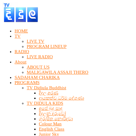
HOME
TV
LIVE TV
PROGRAM LINEUP
RADIO
LIVE RADIO
About
ABOUT US
MALIGAWILA ASSAJI THERO
SADAHAM CHARIKA
PROGRAMS
TV Didiula Buddhist
දිදුල අරණ
දායකත්ව ධර්ම දේශණා
TV DIDULA KIDS
අපේ බුදු සාදු
දිදුලන දරුවෝ
ගුරුසිත නොරිදවා
Colour Man
English Class
Junior Sky