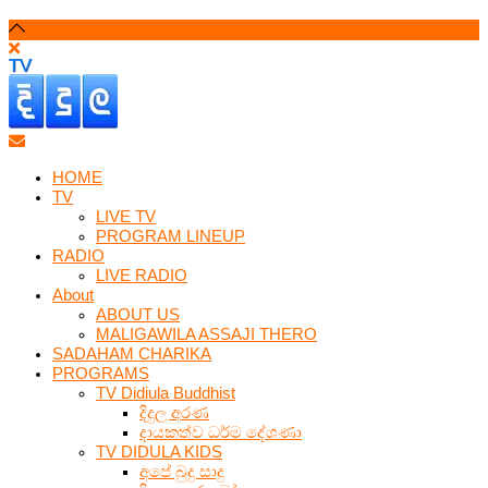
HOME
TV
LIVE TV
PROGRAM LINEUP
RADIO
LIVE RADIO
About
ABOUT US
MALIGAWILA ASSAJI THERO
SADAHAM CHARIKA
PROGRAMS
TV Didiula Buddhist
දිදුල අරණ
දායකත්ව ධර්ම දේශණා
TV DIDULA KIDS
අපේ බුදු සාදු