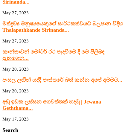
Sirinanda...
May 27, 2023
මත්ද්‍රව්‍ය මනුෂ්‍යයෙකුගේ සාර්ථකත්වයට බලපාන විදිහ |
Thalapathkande Sirinanda...
May 27, 2023
කාන්තාවන් මෝටර් රථ පැදවීමේ දී මේ පිලිබඳ
දැනගෙන...
May 20, 2023
පංසල ලඟින් යද්දී පාත්තරේ බත් කන්න අපේ අම්මට...
May 20, 2023
අඩු ඉඩක ලස්සන ගෙවත්තක් හදමු | Jewana
Geththama...
May 17, 2023
Search