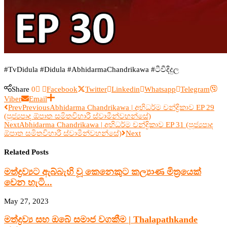
#TvDidula #Didula #AbhidarmaChandrikawa #ටීවීදිදුල
Share
0
Facebook
Twitter
Linkedin
Whatsapp
Telegram
Viber
Email
Prev
Previous
Abhidarma Chandrikawa | අභිධර්ම චන්ද්‍රිකාව EP 29
(පූජ්‍යපාද ඕපාත සමිතවිහාරී ස්වාමීන්වහන්සේ)
Next
Abhidarma Chandrikawa | අභිධර්ම චන්ද්‍රිකාව EP 31 (පූජ්‍යපාද
ඕපාත සමිතවිහාරී ස්වාමීන්වහන්සේ)
Next
Related Posts
මත්ද්‍රව්‍යට ඇබ්බැහි වූ කෙනෙකුට කල්‍යාණ මිත්‍රයෙක්
වෙන හැටි...
May 27, 2023
මත්ද්‍රව්‍ය සහ ඔබේ සමාජ වගකීම | Thalapathkande