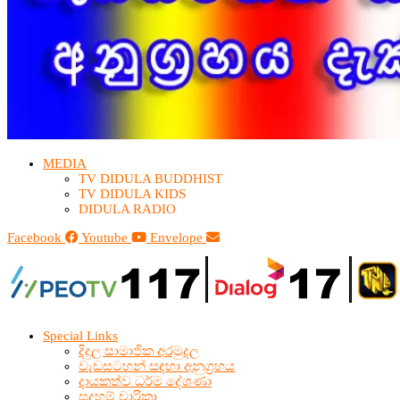
MEDIA
TV DIDULA BUDDHIST​
TV DIDULA KIDS
DIDULA RADIO
Facebook
Youtube
Envelope
Special Links
දිදුල සාමාජික අරමුදල
වැඩසටහන් සඳහා අනුග්‍රහය
දායකත්ව ධර්ම දේශණා
සදහම් චාරිකා