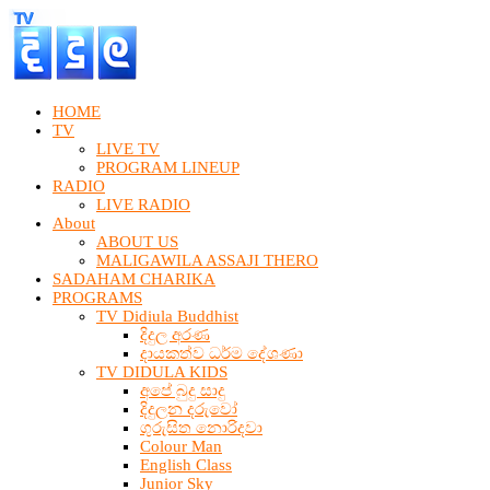
HOME
TV
LIVE TV
PROGRAM LINEUP
RADIO
LIVE RADIO
About
ABOUT US
MALIGAWILA ASSAJI THERO
SADAHAM CHARIKA
PROGRAMS
TV Didiula Buddhist
දිදුල අරණ
දායකත්ව ධර්ම දේශණා
TV DIDULA KIDS
අපේ බුදු සාදු
දිදුලන දරුවෝ
ගුරුසිත නොරිදවා
Colour Man
English Class
Junior Sky