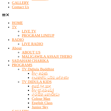
GALLERY
Contact Us
HOME
TV
LIVE TV
PROGRAM LINEUP
RADIO
LIVE RADIO
About
ABOUT US
MALIGAWILA ASSAJI THERO
SADAHAM CHARIKA
PROGRAMS
TV Didiula Buddhist
දිදුල අරණ
දායකත්ව ධර්ම දේශණා
TV DIDULA KIDS
අපේ බුදු සාදු
දිදුලන දරුවෝ
ගුරුසිත නොරිදවා
Colour Man
English Class
Junior Sky