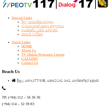
Special Links
දිදුල සාමාජික අරමුදල
වැඩසටහන් සඳහා අනුග්‍රහය
දායකත්ව ධර්ම දේශණා
සදහම් චාරිකා
Quick Links
HOME
About Us
TV Didula Programs Lineup
GALLERY
Contact Us
Reach Us
දිදුල, නො,177/1/B, කොට්ටාව පාර, හෝකන්දර දකුණ
TP: (+94) 112 – 56 36 36
(+94) 114 – 32 39 83