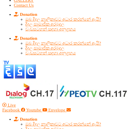
GALLERY
Contact Us
Donation
ඔබ දිදුල නාලිකාවට අධාර කරන්නේ ඇයි?
දිදුල සාමාජික අරමුදල
වැඩසටහන් සඳහා අනුග්‍රහය
Donation
ඔබ දිදුල නාලිකාවට අධාර කරන්නේ ඇයි?
දිදුල සාමාජික අරමුදල
වැඩසටහන් සඳහා අනුග්‍රහය
Live
Facebook
Youtube
Envelope
Donation
ඔබ දිදුල නාලිකාවට අධාර කරන්නේ ඇයි?