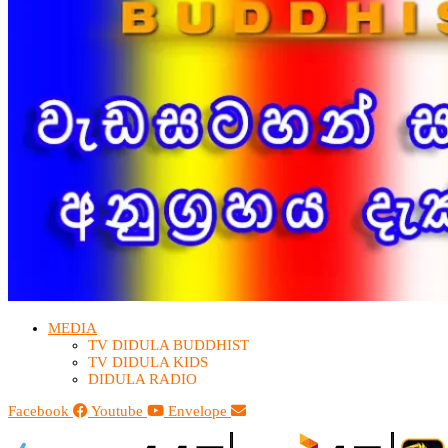
MEDIA
TV DIDULA BUDDHIST​
TV DIDULA KIDS
DIDULA RADIO
Facebook
Youtube
Envelope