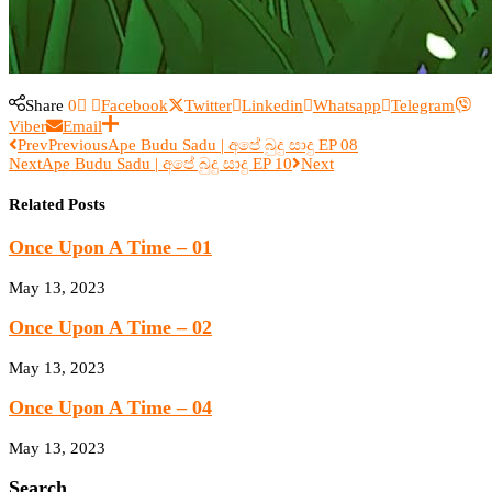
Share
0
Facebook
Twitter
Linkedin
Whatsapp
Telegram
Viber
Email
Prev
Previous
Ape Budu Sadu | අපේ බුදු සාදු EP 08
Next
Ape Budu Sadu | අපේ බුදු සාදු EP 10
Next
Related Posts
Once Upon A Time – 01
May 13, 2023
Once Upon A Time – 02
May 13, 2023
Once Upon A Time – 04
May 13, 2023
Search