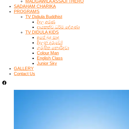
MALIGAWILA ASSAJI THERO
SADAHAM CHARIKA
PROGRAMS
TV Didiula Buddhist
දිදුල අරණ
දායකත්ව ධර්ම දේශණා
TV DIDULA KIDS
අපේ බුදු සාදු
දිදුලන දරුවෝ
ගුරුසිත නොරිදවා
Colour Man
English Class
Junior Sky
GALLERY
Contact Us