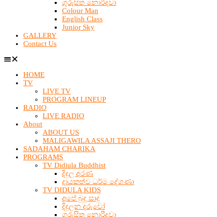
ගුරුසිත නොරිදවා
Colour Man
English Class
Junior Sky
GALLERY
Contact Us
HOME
TV
LIVE TV
PROGRAM LINEUP
RADIO
LIVE RADIO
About
ABOUT US
MALIGAWILA ASSAJI THERO
SADAHAM CHARIKA
PROGRAMS
TV Didiula Buddhist
දිදුල අරණ
දායකත්ව ධර්ම දේශණා
TV DIDULA KIDS
අපේ බුදු සාදු
දිදුලන දරුවෝ
ගුරුසිත නොරිදවා