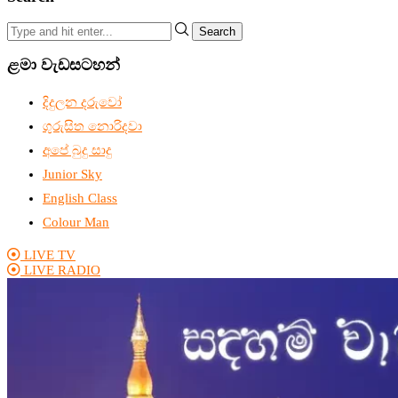
Search
ළමා වැඩසටහන්
දිදුලන දරුවෝ
ගුරුසිත නොරිදවා
අපේ බුදු සාදු
Junior Sky
English Class
Colour Man
LIVE TV
LIVE RADIO