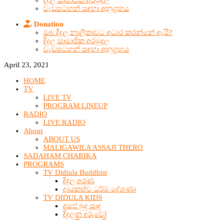
දිදුල සාමාජික අරමුදල
වැඩසටහන් සඳහා අනුග්‍රහය
Donation
ඔබ දිදුල නාලිකාවට අධාර කරන්නේ ඇයි?
දිදුල සාමාජික අරමුදල
වැඩසටහන් සඳහා අනුග්‍රහය
April 23, 2021
HOME
TV
LIVE TV
PROGRAM LINEUP
RADIO
LIVE RADIO
About
ABOUT US
MALIGAWILA ASSAJI THERO
SADAHAM CHARIKA
PROGRAMS
TV Didiula Buddhist
දිදුල අරණ
දායකත්ව ධර්ම දේශණා
TV DIDULA KIDS
අපේ බුදු සාදු
දිදුලන දරුවෝ