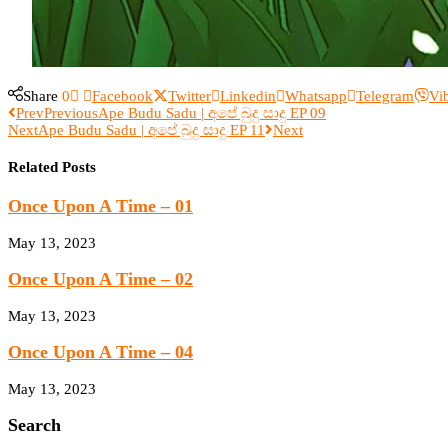
Share
0
Facebook
Twitter
Linkedin
Whatsapp
Telegram
Vi
Prev
Previous
Ape Budu Sadu | අපේ බුදු සාදු EP 09
Next
Ape Budu Sadu | අපේ බුදු සාදු EP 11
Next
Related Posts
Once Upon A Time – 01
May 13, 2023
Once Upon A Time – 02
May 13, 2023
Once Upon A Time – 04
May 13, 2023
Search