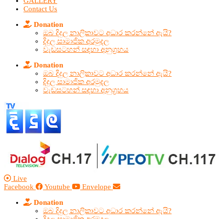
GALLERY
Contact Us
Donation
ඔබ දිදුල නාලිකාවට අධාර කරන්නේ ඇයි?
දිදුල සාමාජික අරමුදල
වැඩසටහන් සඳහා අනුග්‍රහය
Donation
ඔබ දිදුල නාලිකාවට අධාර කරන්නේ ඇයි?
දිදුල සාමාජික අරමුදල
වැඩසටහන් සඳහා අනුග්‍රහය
Live
Facebook
Youtube
Envelope
Donation
ඔබ දිදුල නාලිකාවට අධාර කරන්නේ ඇයි?