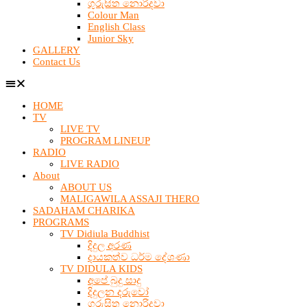
ගුරුසිත නොරිදවා
Colour Man
English Class
Junior Sky
GALLERY
Contact Us
HOME
TV
LIVE TV
PROGRAM LINEUP
RADIO
LIVE RADIO
About
ABOUT US
MALIGAWILA ASSAJI THERO
SADAHAM CHARIKA
PROGRAMS
TV Didiula Buddhist
දිදුල අරණ
දායකත්ව ධර්ම දේශණා
TV DIDULA KIDS
අපේ බුදු සාදු
දිදුලන දරුවෝ
ගුරුසිත නොරිදවා