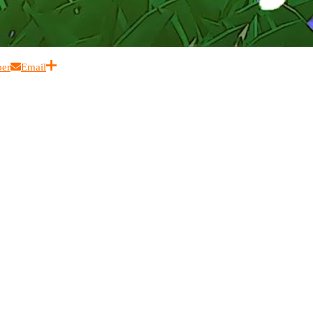
ber
Email