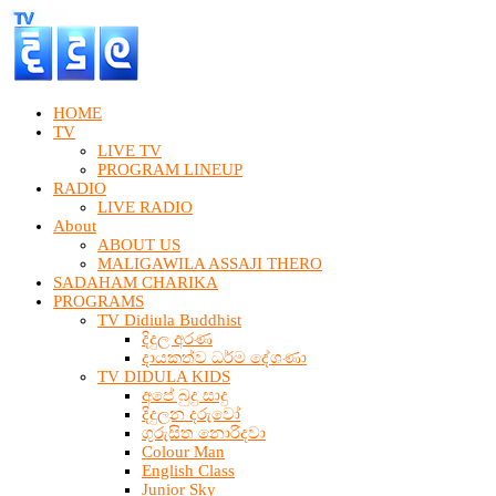
HOME
TV
LIVE TV
PROGRAM LINEUP
RADIO
LIVE RADIO
About
ABOUT US
MALIGAWILA ASSAJI THERO
SADAHAM CHARIKA
PROGRAMS
TV Didiula Buddhist
දිදුල අරණ
දායකත්ව ධර්ම දේශණා
TV DIDULA KIDS
අපේ බුදු සාදු
දිදුලන දරුවෝ
ගුරුසිත නොරිදවා
Colour Man
English Class
Junior Sky