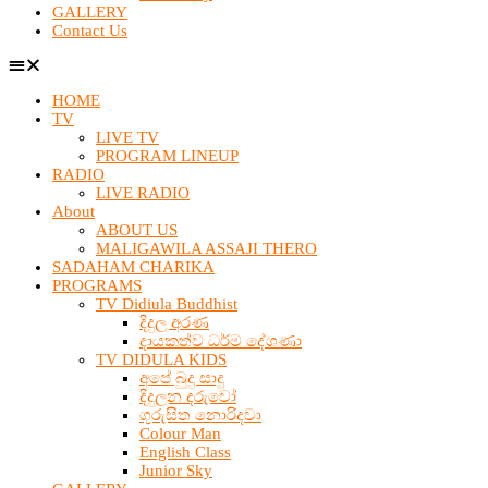
GALLERY
Contact Us
HOME
TV
LIVE TV
PROGRAM LINEUP
RADIO
LIVE RADIO
About
ABOUT US
MALIGAWILA ASSAJI THERO
SADAHAM CHARIKA
PROGRAMS
TV Didiula Buddhist
දිදුල අරණ
දායකත්ව ධර්ම දේශණා
TV DIDULA KIDS
අපේ බුදු සාදු
දිදුලන දරුවෝ
ගුරුසිත නොරිදවා
Colour Man
English Class
Junior Sky