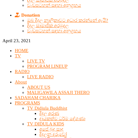
දිදුල සාමාජික අරමුදල
වැඩසටහන් සඳහා අනුග්‍රහය
Donation
ඔබ දිදුල නාලිකාවට අධාර කරන්නේ ඇයි?
දිදුල සාමාජික අරමුදල
වැඩසටහන් සඳහා අනුග්‍රහය
April 23, 2021
HOME
TV
LIVE TV
PROGRAM LINEUP
RADIO
LIVE RADIO
About
ABOUT US
MALIGAWILA ASSAJI THERO
SADAHAM CHARIKA
PROGRAMS
TV Didiula Buddhist
දිදුල අරණ
දායකත්ව ධර්ම දේශණා
TV DIDULA KIDS
අපේ බුදු සාදු
දිදුලන දරුවෝ