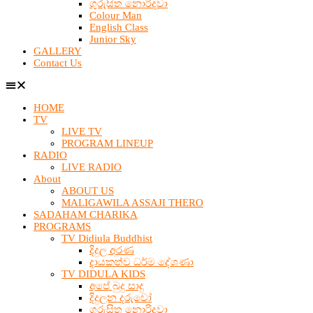
ගුරුසිත නොරිදවා
Colour Man
English Class
Junior Sky
GALLERY
Contact Us
HOME
TV
LIVE TV
PROGRAM LINEUP
RADIO
LIVE RADIO
About
ABOUT US
MALIGAWILA ASSAJI THERO
SADAHAM CHARIKA
PROGRAMS
TV Didiula Buddhist
දිදුල අරණ
දායකත්ව ධර්ම දේශණා
TV DIDULA KIDS
අපේ බුදු සාදු
දිදුලන දරුවෝ
ගුරුසිත නොරිදවා