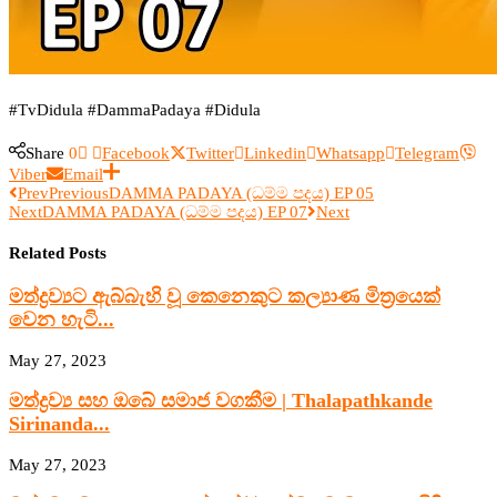
#TvDidula #DammaPadaya #Didula
Share
0
Facebook
Twitter
Linkedin
Whatsapp
Telegram
Viber
Email
Prev
Previous
DAMMA PADAYA (ධම්ම පදය) EP 05
Next
DAMMA PADAYA (ධම්ම පදය) EP 07
Next
Related Posts
මත්ද්‍රව්‍යට ඇබ්බැහි වූ කෙනෙකුට කල්‍යාණ මිත්‍රයෙක්
වෙන හැටි...
May 27, 2023
මත්ද්‍රව්‍ය සහ ඔබේ සමාජ වගකීම | Thalapathkande
Sirinanda...
May 27, 2023