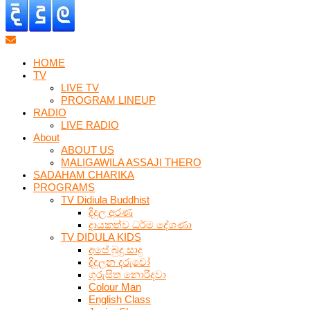
HOME
TV
LIVE TV
PROGRAM LINEUP
RADIO
LIVE RADIO
About
ABOUT US
MALIGAWILA ASSAJI THERO
SADAHAM CHARIKA
PROGRAMS
TV Didiula Buddhist
දිදුල අරණ
දායකත්ව ධර්ම දේශණා
TV DIDULA KIDS
අපේ බුදු සාදු
දිදුලන දරුවෝ
ගුරුසිත නොරිදවා
Colour Man
English Class