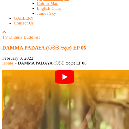
Colour Man
English Class
Junior Sky
GALLERY
Contact Us
TV Didiula Buddhist
DAMMA PADAYA (ධම්ම පදය) EP 06
February 3, 2022
Home
»
DAMMA PADAYA (ධම්ම පදය) EP 06