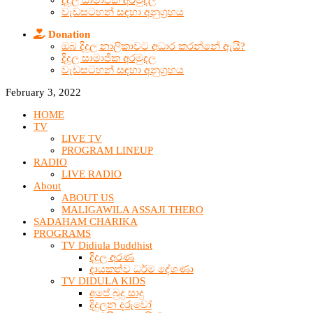
දිදුල සාමාජික අරමුදල
වැඩසටහන් සඳහා අනුග්‍රහය
Donation
ඔබ දිදුල නාලිකාවට අධාර කරන්නේ ඇයි?
දිදුල සාමාජික අරමුදල
වැඩසටහන් සඳහා අනුග්‍රහය
February 3, 2022
HOME
TV
LIVE TV
PROGRAM LINEUP
RADIO
LIVE RADIO
About
ABOUT US
MALIGAWILA ASSAJI THERO
SADAHAM CHARIKA
PROGRAMS
TV Didiula Buddhist
දිදුල අරණ
දායකත්ව ධර්ම දේශණා
TV DIDULA KIDS
අපේ බුදු සාදු
දිදුලන දරුවෝ