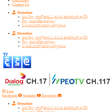
GALLERY
Contact Us
Donation
ඔබ දිදුල නාලිකාවට අධාර කරන්නේ ඇයි?
දිදුල සාමාජික අරමුදල
වැඩසටහන් සඳහා අනුග්‍රහය
Donation
ඔබ දිදුල නාලිකාවට අධාර කරන්නේ ඇයි?
දිදුල සාමාජික අරමුදල
වැඩසටහන් සඳහා අනුග්‍රහය
Live
Facebook
Youtube
Envelope
Donation
ඔබ දිදුල නාලිකාවට අධාර කරන්නේ ඇයි?