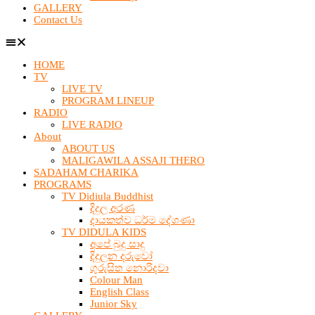
GALLERY
Contact Us
HOME
TV
LIVE TV
PROGRAM LINEUP
RADIO
LIVE RADIO
About
ABOUT US
MALIGAWILA ASSAJI THERO
SADAHAM CHARIKA
PROGRAMS
TV Didiula Buddhist
දිදුල අරණ
දායකත්ව ධර්ම දේශණා
TV DIDULA KIDS
අපේ බුදු සාදු
දිදුලන දරුවෝ
ගුරුසිත නොරිදවා
Colour Man
English Class
Junior Sky