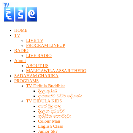
HOME
TV
LIVE TV
PROGRAM LINEUP
RADIO
LIVE RADIO
About
ABOUT US
MALIGAWILA ASSAJI THERO
SADAHAM CHARIKA
PROGRAMS
TV Didiula Buddhist
දිදුල අරණ
දායකත්ව ධර්ම දේශණා
TV DIDULA KIDS
අපේ බුදු සාදු
දිදුලන දරුවෝ
ගුරුසිත නොරිදවා
Colour Man
English Class
Junior Sky