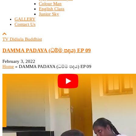
Colour Man
English Class
Junior Sky
GALLERY
Contact Us
TV Didiula Buddhist
DAMMA PADAYA (ධම්ම පදය) EP 09
February 3, 2022
Home
»
DAMMA PADAYA (ධම්ම පදය) EP 09