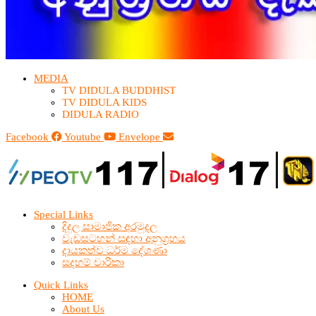
MEDIA
TV DIDULA BUDDHIST​
TV DIDULA KIDS
DIDULA RADIO
Facebook
Youtube
Envelope
Special Links
දිදුල සාමාජික අරමුදල
වැඩසටහන් සඳහා අනුග්‍රහය
දායකත්ව ධර්ම දේශණා
සදහම් චාරිකා
Quick Links
HOME
About Us