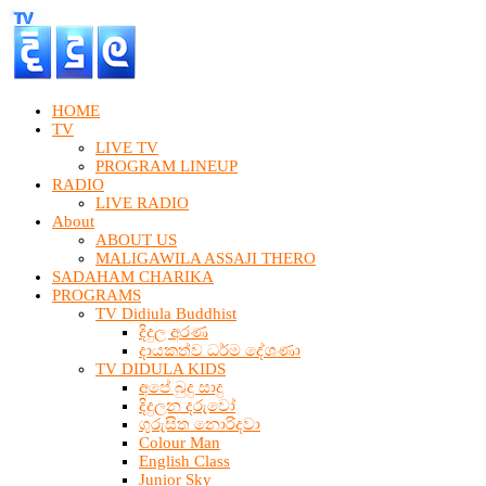
HOME
TV
LIVE TV
PROGRAM LINEUP
RADIO
LIVE RADIO
About
ABOUT US
MALIGAWILA ASSAJI THERO
SADAHAM CHARIKA
PROGRAMS
TV Didiula Buddhist
දිදුල අරණ
දායකත්ව ධර්ම දේශණා
TV DIDULA KIDS
අපේ බුදු සාදු
දිදුලන දරුවෝ
ගුරුසිත නොරිදවා
Colour Man
English Class
Junior Sky