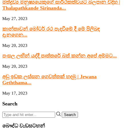
මත්ද්‍රව්‍ය මනුෂ්‍යයෙකුගේ සාර්ථකත්වයට බලපාන විදිහ |
Thalapathkande Sirinanda...
May 27, 2023
කාන්තාවන් මෝටර් රථ පැදවීමේ දී මේ පිලිබඳ
දැනගෙන...
May 20, 2023
පංසල ලඟින් යද්දී පාත්තරේ බත් කන්න අපේ අම්මට...
May 20, 2023
අඩු ඉඩක ලස්සන ගෙවත්තක් හදමු | Jewana
Geththama...
May 17, 2023
Search
Search
බෞද්ධ වැඩසටහන්