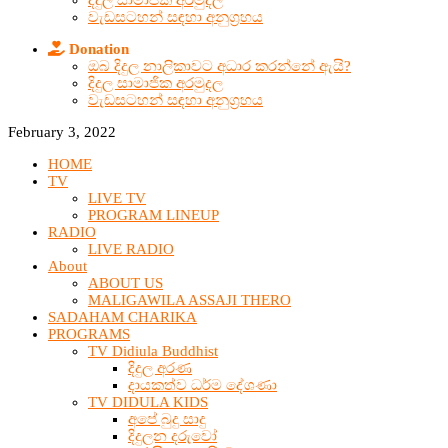
දිදුල සාමාජික අරමුදල
වැඩසටහන් සඳහා අනුග්‍රහය
Donation
ඔබ දිදුල නාලිකාවට අධාර කරන්නේ ඇයි?
දිදුල සාමාජික අරමුදල
වැඩසටහන් සඳහා අනුග්‍රහය
February 3, 2022
HOME
TV
LIVE TV
PROGRAM LINEUP
RADIO
LIVE RADIO
About
ABOUT US
MALIGAWILA ASSAJI THERO
SADAHAM CHARIKA
PROGRAMS
TV Didiula Buddhist
දිදුල අරණ
දායකත්ව ධර්ම දේශණා
TV DIDULA KIDS
අපේ බුදු සාදු
දිදුලන දරුවෝ