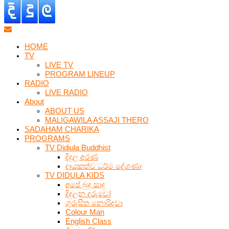
HOME
TV
LIVE TV
PROGRAM LINEUP
RADIO
LIVE RADIO
About
ABOUT US
MALIGAWILA ASSAJI THERO
SADAHAM CHARIKA
PROGRAMS
TV Didiula Buddhist
දිදුල අරණ
දායකත්ව ධර්ම දේශණා
TV DIDULA KIDS
අපේ බුදු සාදු
දිදුලන දරුවෝ
ගුරුසිත නොරිදවා
Colour Man
English Class