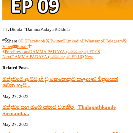
#TvDidula #DammaPadaya #Didula
Share
0
Facebook
Twitter
Linkedin
Whatsapp
Telegram
Viber
Email
Prev
Previous
DAMMA PADAYA (ධම්ම පදය) EP 08
Next
DAMMA PADAYA (ධම්ම පදය) EP 10
Next
Related Posts
මත්ද්‍රව්‍යට ඇබ්බැහි වූ කෙනෙකුට කල්‍යාණ මිත්‍රයෙක්
වෙන හැටි...
May 27, 2023
මත්ද්‍රව්‍ය සහ ඔබේ සමාජ වගකීම | Thalapathkande
Sirinanda...
May 27, 2023