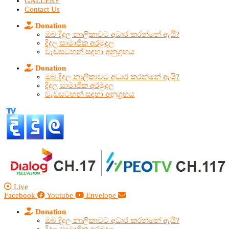
GALLERY
Contact Us
Donation
ඔබ දිදුල නාලිකාවට අධාර කරන්නේ ඇයි?
දිදුල සාමාජික අරමුදල
වැඩසටහන් සඳහා අනුග්‍රහය
Donation
ඔබ දිදුල නාලිකාවට අධාර කරන්නේ ඇයි?
දිදුල සාමාජික අරමුදල
වැඩසටහන් සඳහා අනුග්‍රහය
Live
Facebook
Youtube
Envelope
Donation
ඔබ දිදුල නාලිකාවට අධාර කරන්නේ ඇයි?