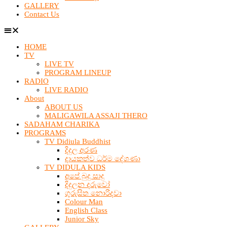
GALLERY
Contact Us
HOME
TV
LIVE TV
PROGRAM LINEUP
RADIO
LIVE RADIO
About
ABOUT US
MALIGAWILA ASSAJI THERO
SADAHAM CHARIKA
PROGRAMS
TV Didiula Buddhist
දිදුල අරණ
දායකත්ව ධර්ම දේශණා
TV DIDULA KIDS
අපේ බුදු සාදු
දිදුලන දරුවෝ
ගුරුසිත නොරිදවා
Colour Man
English Class
Junior Sky