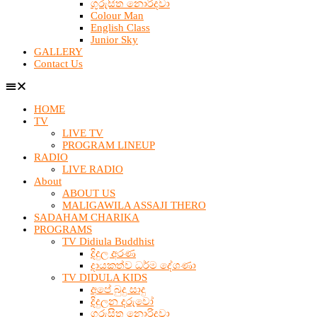
ගුරුසිත නොරිදවා
Colour Man
English Class
Junior Sky
GALLERY
Contact Us
HOME
TV
LIVE TV
PROGRAM LINEUP
RADIO
LIVE RADIO
About
ABOUT US
MALIGAWILA ASSAJI THERO
SADAHAM CHARIKA
PROGRAMS
TV Didiula Buddhist
දිදුල අරණ
දායකත්ව ධර්ම දේශණා
TV DIDULA KIDS
අපේ බුදු සාදු
දිදුලන දරුවෝ
ගුරුසිත නොරිදවා