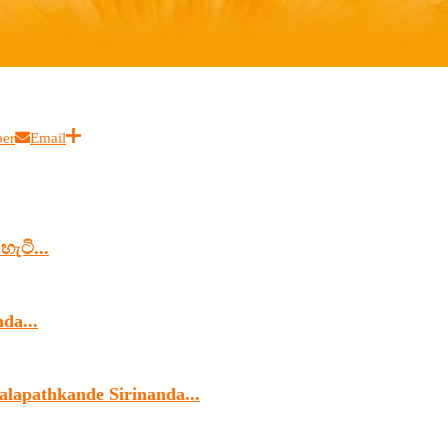
ber
Email
හැටි...
da...
alapathkande Sirinanda...