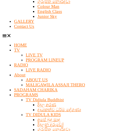
ගුරුසිත නොරිදවා
Colour Man
English Class
Junior Sky
GALLERY
Contact Us
HOME
TV
LIVE TV
PROGRAM LINEUP
RADIO
LIVE RADIO
About
ABOUT US
MALIGAWILA ASSAJI THERO
SADAHAM CHARIKA
PROGRAMS
TV Didiula Buddhist
දිදුල අරණ
දායකත්ව ධර්ම දේශණා
TV DIDULA KIDS
අපේ බුදු සාදු
දිදුලන දරුවෝ
ගුරුසිත නොරිදවා