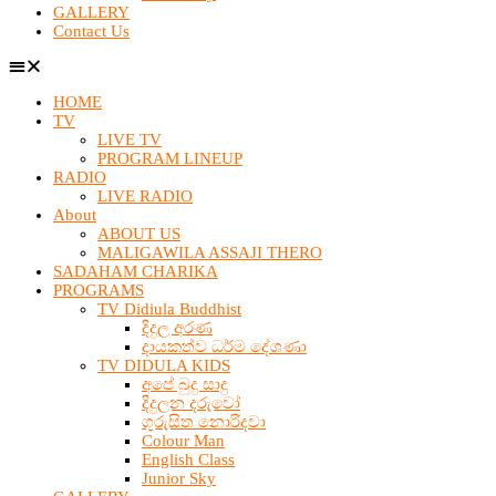
GALLERY
Contact Us
HOME
TV
LIVE TV
PROGRAM LINEUP
RADIO
LIVE RADIO
About
ABOUT US
MALIGAWILA ASSAJI THERO
SADAHAM CHARIKA
PROGRAMS
TV Didiula Buddhist
දිදුල අරණ
දායකත්ව ධර්ම දේශණා
TV DIDULA KIDS
අපේ බුදු සාදු
දිදුලන දරුවෝ
ගුරුසිත නොරිදවා
Colour Man
English Class
Junior Sky