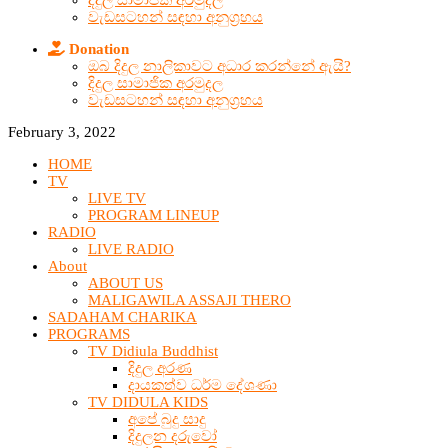
දිදුල සාමාජික අරමුදල
වැඩසටහන් සඳහා අනුග්‍රහය
Donation
ඔබ දිදුල නාලිකාවට අධාර කරන්නේ ඇයි?
දිදුල සාමාජික අරමුදල
වැඩසටහන් සඳහා අනුග්‍රහය
February 3, 2022
HOME
TV
LIVE TV
PROGRAM LINEUP
RADIO
LIVE RADIO
About
ABOUT US
MALIGAWILA ASSAJI THERO
SADAHAM CHARIKA
PROGRAMS
TV Didiula Buddhist
දිදුල අරණ
දායකත්ව ධර්ම දේශණා
TV DIDULA KIDS
අපේ බුදු සාදු
දිදුලන දරුවෝ