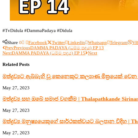
#TvDidula #DammaPadaya #Didula
Share
0
Facebook
Twitter
Linkedin
Whatsapp
Telegram
Vi
Prev
Previous
DAMMA PADAYA (ධම්ම පදය) EP 13
Next
DAMMA PADAYA (ධම්ම පදය) EP 15
Next
Related Posts
මත්ද්‍රව්‍යට ඇබ්බැහි වූ කෙනෙකුට කල්‍යාණ මිත්‍රයෙක් වෙන 
May 27, 2023
මත්ද්‍රව්‍ය සහ ඔබේ සමාජ වගකීම | Thalapathkande Sirinan
May 27, 2023
මත්ද්‍රව්‍ය මනුෂ්‍යයෙකුගේ සාර්ථකත්වයට බලපාන විදිහ | Th
May 27, 2023