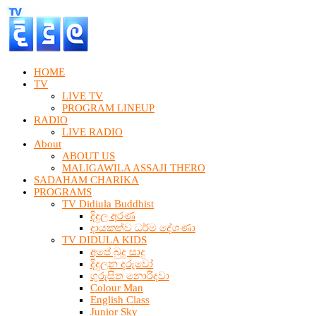
HOME
TV
LIVE TV
PROGRAM LINEUP
RADIO
LIVE RADIO
About
ABOUT US
MALIGAWILA ASSAJI THERO
SADAHAM CHARIKA
PROGRAMS
TV Didiula Buddhist
දිදුල අරණ
දායකත්ව ධර්ම දේශණා
TV DIDULA KIDS
අපේ බුදු සාදු
දිදුලන දරුවෝ
ගුරුසිත නොරිදවා
Colour Man
English Class
Junior Sky