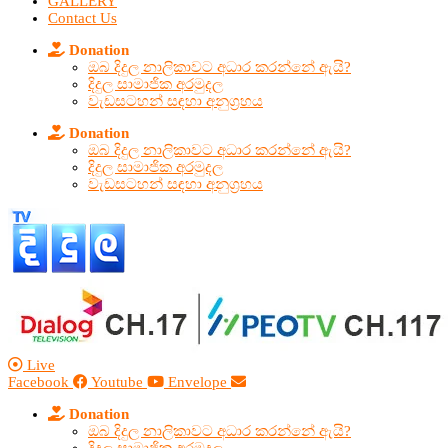
GALLERY
Contact Us
Donation
ඔබ දිදුල නාලිකාවට අධාර කරන්නේ ඇයි?
දිදුල සාමාජික අරමුදල
වැඩසටහන් සඳහා අනුග්‍රහය
Donation
ඔබ දිදුල නාලිකාවට අධාර කරන්නේ ඇයි?
දිදුල සාමාජික අරමුදල
වැඩසටහන් සඳහා අනුග්‍රහය
Live
Facebook
Youtube
Envelope
Donation
ඔබ දිදුල නාලිකාවට අධාර කරන්නේ ඇයි?