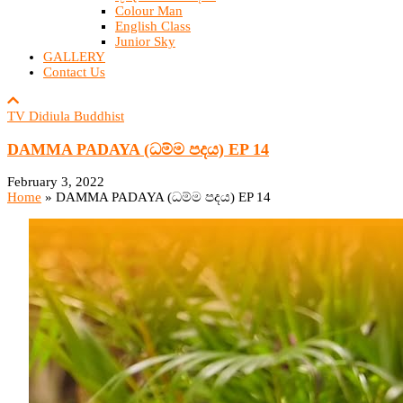
Colour Man
English Class
Junior Sky
GALLERY
Contact Us
TV Didiula Buddhist
DAMMA PADAYA (ධම්ම පදය) EP 14
February 3, 2022
Home
»
DAMMA PADAYA (ධම්ම පදය) EP 14