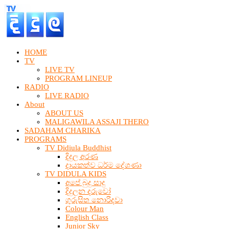
HOME
TV
LIVE TV
PROGRAM LINEUP
RADIO
LIVE RADIO
About
ABOUT US
MALIGAWILA ASSAJI THERO
SADAHAM CHARIKA
PROGRAMS
TV Didiula Buddhist
දිදුල අරණ
දායකත්ව ධර්ම දේශණා
TV DIDULA KIDS
අපේ බුදු සාදු
දිදුලන දරුවෝ
ගුරුසිත නොරිදවා
Colour Man
English Class
Junior Sky