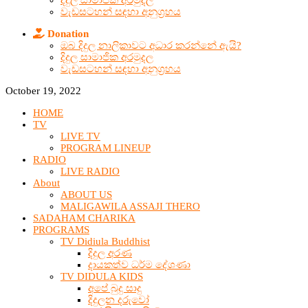
දිදුල සාමාජික අරමුදල
වැඩසටහන් සඳහා අනුග්‍රහය
Donation
ඔබ දිදුල නාලිකාවට අධාර කරන්නේ ඇයි?
දිදුල සාමාජික අරමුදල
වැඩසටහන් සඳහා අනුග්‍රහය
October 19, 2022
HOME
TV
LIVE TV
PROGRAM LINEUP
RADIO
LIVE RADIO
About
ABOUT US
MALIGAWILA ASSAJI THERO
SADAHAM CHARIKA
PROGRAMS
TV Didiula Buddhist
දිදුල අරණ
දායකත්ව ධර්ම දේශණා
TV DIDULA KIDS
අපේ බුදු සාදු
දිදුලන දරුවෝ