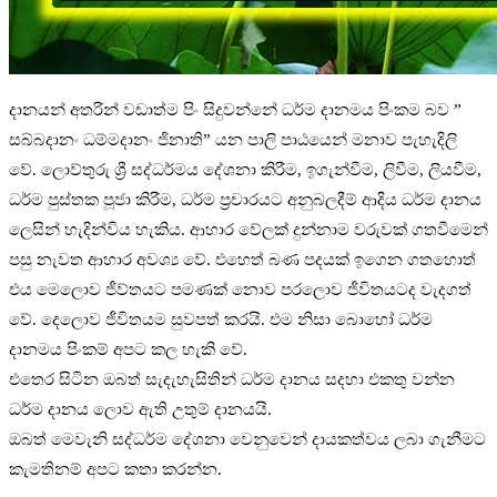
දානයන් අතරින් වඩාත්ම පිං සිදුවන්නේ ධර්ම දානමය පිංකම බව ”
සබ්බදානං ධම්මදානං ජිනාති” යන පාලි පාඨයෙන් මනාව පැහැදිලි
වේ. ලොව්තුරු ශ්‍රී සද්ධර්මය දේශනා කිරීම, ඉගැන්වීම, ලිවීම, ලියවීම,
ධර්ම පුස්තක පූජා කිරීම, ධර්ම ප්‍රචාරයට අනුබලදීම් ආදිය ධර්ම දානය
ලෙසින් හැදින්විය හැකිය. ආහාර වේලක් දුන්නාම වරුවක් ගතවීමෙන්
පසු නැවත ආහාර අවශ්‍ය වේ. එහෙත් බණ පදයක් ඉගෙන ගතහොත්
එය මෙලොව ජීව්තයට පමණක් නොව පරලොව ජීවිතයටද වැදගත්
වේ. දෙලොව ජීවිතයම සුවපත් කරයි. එම නිසා බොහෝ ධර්ම
දානමය පිංකම් අපට කල හැකි වේ.
එතෙර සිටින ඔබත් සැදැහැසිතින් ධර්ම දානය සදහා එකතු වන්න
ධර්ම දානය ලොව ඇති උතුම් දානයයි.
ඔබත් මෙවැනි සද්ධර්ම දේශනා වෙනුවෙන් දායකත්වය ලබා ගැනීමට
කැමතිනම් අපට කතා කරන්න.