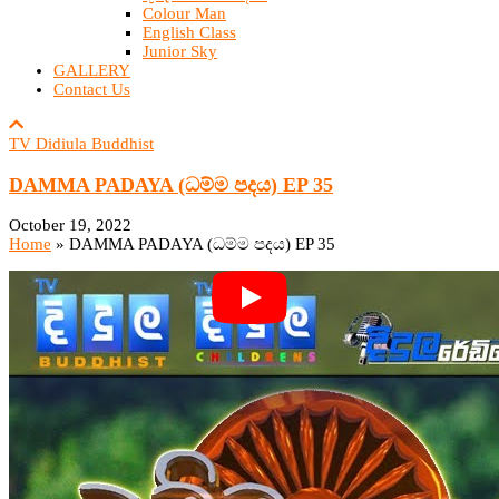
Colour Man
English Class
Junior Sky
GALLERY
Contact Us
TV Didiula Buddhist
DAMMA PADAYA (ධම්ම පදය) EP 35
October 19, 2022
Home
»
DAMMA PADAYA (ධම්ම පදය) EP 35