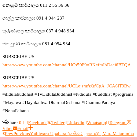
කොළඹ කාර්යාලය 011 2 56 36 36
ගාල්ල කාර්යාලය 091 4 944 237
කුරුණෑගල කාර්යාලය 037 4 948 934
මහනුවර කාර්යාලය 081 4 954 934
SUBSCRIBE US
https://www.youtube.com/channel/UCs50F9oRKefmIbDeci6BTQA
SUBSCRIBE US
https://www.youtube.com/channel/UCLojsmfzQfCpA_JCA6lT3Bw
#didulabuddhist #TvDidulaBuddhist #tvdidula #buddhist #programs
#Mayawa #DayakathwaDharmaDeshana #DhammaPadaya
#NenaPahana
Share
0
Facebook
Twitter
Linkedin
Whatsapp
Telegram
Viber
Email
Prev
Previous
Yathiwara Upahara (යතිවර උපහාර) | Ven. Metaramba