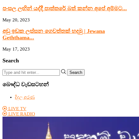
පංසල ලඟින් යද්දී පාත්තරේ බත් කන්න අපේ අම්මට...
May 20, 2023
අඩු ඉඩක ලස්සන ගෙවත්තක් හදමු | Jewana
Geththama...
May 17, 2023
Search
Search
බෞද්ධ වැඩසටහන්
දිදුල අරණ
LIVE TV
LIVE RADIO