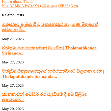
Hemarathana Thero
Next
DAMMA PADAYA (ධම්ම පදය) EP 36
Next
Related Posts
මත්ද්‍රව්‍යට ඇබ්බැහි වූ කෙනෙකුට කල්‍යාණ මිත්‍රයෙක්
වෙන හැටි...
May 27, 2023
මත්ද්‍රව්‍ය සහ ඔබේ සමාජ වගකීම | Thalapathkande
Sirinanda...
May 27, 2023
මත්ද්‍රව්‍ය මනුෂ්‍යයෙකුගේ සාර්ථකත්වයට බලපාන විදිහ |
Thalapathkande Sirinanda...
May 27, 2023
කාන්තාවන් මෝටර් රථ පැදවීමේ දී මේ පිලිබඳ
දැනගෙන...
May 20, 2023