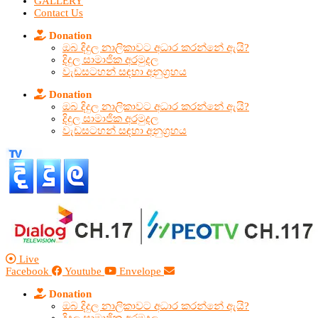
GALLERY
Contact Us
Donation
ඔබ දිදුල නාලිකාවට අධාර කරන්නේ ඇයි?
දිදුල සාමාජික අරමුදල
වැඩසටහන් සඳහා අනුග්‍රහය
Donation
ඔබ දිදුල නාලිකාවට අධාර කරන්නේ ඇයි?
දිදුල සාමාජික අරමුදල
වැඩසටහන් සඳහා අනුග්‍රහය
Live
Facebook
Youtube
Envelope
Donation
ඔබ දිදුල නාලිකාවට අධාර කරන්නේ ඇයි?