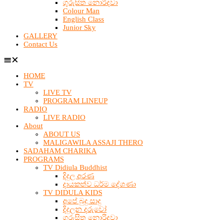
ගුරුසිත නොරිදවා
Colour Man
English Class
Junior Sky
GALLERY
Contact Us
HOME
TV
LIVE TV
PROGRAM LINEUP
RADIO
LIVE RADIO
About
ABOUT US
MALIGAWILA ASSAJI THERO
SADAHAM CHARIKA
PROGRAMS
TV Didiula Buddhist
දිදුල අරණ
දායකත්ව ධර්ම දේශණා
TV DIDULA KIDS
අපේ බුදු සාදු
දිදුලන දරුවෝ
ගුරුසිත නොරිදවා