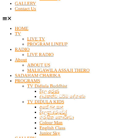
GALLERY
Contact Us
HOME
TV
LIVE TV
PROGRAM LINEUP
RADIO
LIVE RADIO
About
ABOUT US
MALIGAWILA ASSAJI THERO
SADAHAM CHARIKA
PROGRAMS
TV Didiula Buddhist
දිදුල අරණ
දායකත්ව ධර්ම දේශණා
TV DIDULA KIDS
අපේ බුදු සාදු
දිදුලන දරුවෝ
ගුරුසිත නොරිදවා
Colour Man
English Class
Junior Sky