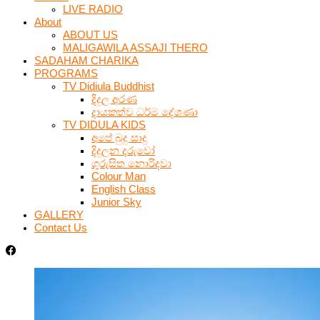
LIVE RADIO
About
ABOUT US
MALIGAWILA ASSAJI THERO
SADAHAM CHARIKA
PROGRAMS
TV Didiula Buddhist
දිදුල අරණ
දායකත්ව ධර්ම දේශණා
TV DIDULA KIDS
අපේ බුදු සාදු
දිදුලන දරුවෝ
ගුරුසිත නොරිදවා
Colour Man
English Class
Junior Sky
GALLERY
Contact Us