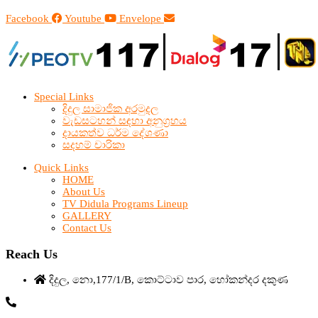
Facebook
Youtube
Envelope
Special Links
දිදුල සාමාජික අරමුදල
වැඩසටහන් සඳහා අනුග්‍රහය
දායකත්ව ධර්ම දේශණා
සදහම් චාරිකා
Quick Links
HOME
About Us
TV Didula Programs Lineup
GALLERY
Contact Us
Reach Us
දිදුල, නො,177/1/B, කොට්ටාව පාර, හෝකන්දර දකුණ