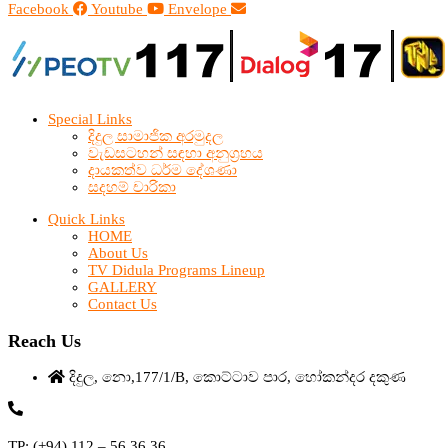
Facebook
Youtube
Envelope
Special Links
දිදුල සාමාජික අරමුදල
වැඩසටහන් සඳහා අනුග්‍රහය
දායකත්ව ධර්ම දේශණා
සදහම් චාරිකා
Quick Links
HOME
About Us
TV Didula Programs Lineup
GALLERY
Contact Us
Reach Us
දිදුල, නො,177/1/B, කොට්ටාව පාර, හෝකන්දර දකුණ
TP: (+94) 112 – 56 36 36