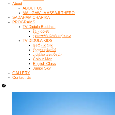
About
ABOUT US
MALIGAWILA ASSAJI THERO
SADAHAM CHARIKA
PROGRAMS
TV Didiula Buddhist
දිදුල අරණ
දායකත්ව ධර්ම දේශණා
TV DIDULA KIDS
අපේ බුදු සාදු
දිදුලන දරුවෝ
ගුරුසිත නොරිදවා
Colour Man
English Class
Junior Sky
GALLERY
Contact Us