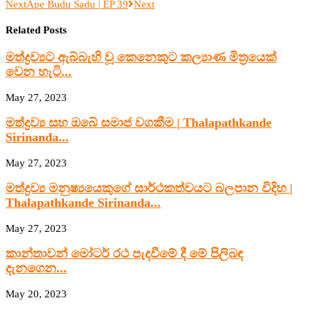
Next
Ape Budu Sadu | EP 39
Next
Related Posts
මත්ද්‍රව්‍යට ඇබ්බැහි වූ කෙනෙකුට කල්‍යාණ මිත්‍රයෙක්
වෙන හැටි...
May 27, 2023
මත්ද්‍රව්‍ය සහ ඔබේ සමාජ වගකීම | Thalapathkande
Sirinanda...
May 27, 2023
මත්ද්‍රව්‍ය මනුෂ්‍යයෙකුගේ සාර්ථකත්වයට බලපාන විදිහ |
Thalapathkande Sirinanda...
May 27, 2023
කාන්තාවන් මෝටර් රථ පැදවීමේ දී මේ පිලිබඳ
දැනගෙන...
May 20, 2023