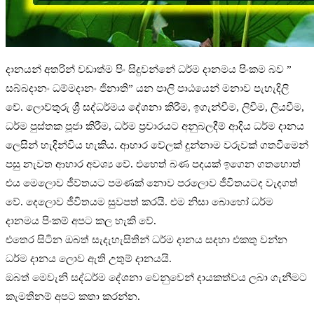
දානයන් අතරින් වඩාත්ම පිං සිදුවන්නේ ධර්ම දානමය පිංකම බව ”
සබ්බදානං ධම්මදානං ජිනාති” යන පාලි පාඨයෙන් මනාව පැහැදිලි
වේ. ලොව්තුරු ශ්‍රී සද්ධර්මය දේශනා කිරීම, ඉගැන්වීම, ලිවීම, ලියවීම,
ධර්ම පුස්තක පූජා කිරීම, ධර්ම ප්‍රචාරයට අනුබලදීම් ආදිය ධර්ම දානය
ලෙසින් හැදින්විය හැකිය. ආහාර වේලක් දුන්නාම වරුවක් ගතවීමෙන්
පසු නැවත ආහාර අවශ්‍ය වේ. එහෙත් බණ පදයක් ඉගෙන ගතහොත්
එය මෙලොව ජීව්තයට පමණක් නොව පරලොව ජීවිතයටද වැදගත්
වේ. දෙලොව ජීවිතයම සුවපත් කරයි. එම නිසා බොහෝ ධර්ම
දානමය පිංකම් අපට කල හැකි වේ.
එතෙර සිටින ඔබත් සැදැහැසිතින් ධර්ම දානය සදහා එකතු වන්න
ධර්ම දානය ලොව ඇති උතුම් දානයයි.
ඔබත් මෙවැනි සද්ධර්ම දේශනා වෙනුවෙන් දායකත්වය ලබා ගැනීමට
කැමතිනම් අපට කතා කරන්න.