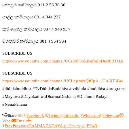
කොළඹ කාර්යාලය 011 2 56 36 36
ගාල්ල කාර්යාලය 091 4 944 237
කුරුණෑගල කාර්යාලය 037 4 948 934
මහනුවර කාර්යාලය 081 4 954 934
SUBSCRIBE US
https://www.youtube.com/channel/UCs50F9oRKefmIbDeci6BTQA
SUBSCRIBE US
https://www.youtube.com/channel/UCLojsmfzQfCpA_JCA6lT3Bw
#didulabuddhist #TvDidulaBuddhist #tvdidula #buddhist #programs
#Mayawa #DayakathwaDharmaDeshana #DhammaPadaya
#NenaPahana
Share
0
Facebook
Twitter
Linkedin
Whatsapp
Telegram
Viber
Email
Prev
Previous
DAMMA PADAYA (ධම්ම පදය) EP 43