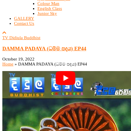
Colour Man
English Class
Junior Sky
GALLERY
Contact Us
TV Didiula Buddhist
DAMMA PADAYA (ධම්ම පදය) EP44
October 19, 2022
Home
»
DAMMA PADAYA (ධම්ම පදය) EP44