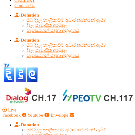
GALLERY
Contact Us
Donation
ඔබ දිදුල නාලිකාවට අධාර කරන්නේ ඇයි?
දිදුල සාමාජික අරමුදල
වැඩසටහන් සඳහා අනුග්‍රහය
Donation
ඔබ දිදුල නාලිකාවට අධාර කරන්නේ ඇයි?
දිදුල සාමාජික අරමුදල
වැඩසටහන් සඳහා අනුග්‍රහය
Live
Facebook
Youtube
Envelope
Donation
ඔබ දිදුල නාලිකාවට අධාර කරන්නේ ඇයි?