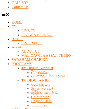
GALLERY
Contact Us
HOME
TV
LIVE TV
PROGRAM LINEUP
RADIO
LIVE RADIO
About
ABOUT US
MALIGAWILA ASSAJI THERO
SADAHAM CHARIKA
PROGRAMS
TV Didiula Buddhist
දිදුල අරණ
දායකත්ව ධර්ම දේශණා
TV DIDULA KIDS
අපේ බුදු සාදු
දිදුලන දරුවෝ
ගුරුසිත නොරිදවා
Colour Man
English Class
Junior Sky