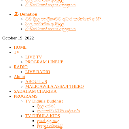
දිදුල සාමාජික අරමුදල
වැඩසටහන් සඳහා අනුග්‍රහය
Donation
ඔබ දිදුල නාලිකාවට අධාර කරන්නේ ඇයි?
දිදුල සාමාජික අරමුදල
වැඩසටහන් සඳහා අනුග්‍රහය
October 19, 2022
HOME
TV
LIVE TV
PROGRAM LINEUP
RADIO
LIVE RADIO
About
ABOUT US
MALIGAWILA ASSAJI THERO
SADAHAM CHARIKA
PROGRAMS
TV Didiula Buddhist
දිදුල අරණ
දායකත්ව ධර්ම දේශණා
TV DIDULA KIDS
අපේ බුදු සාදු
දිදුලන දරුවෝ