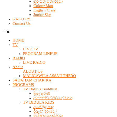
ගුරුසිත නොරිදවා
Colour Man
English Class
Junior Sky
GALLERY
Contact Us
HOME
TV
LIVE TV
PROGRAM LINEUP
RADIO
LIVE RADIO
About
ABOUT US
MALIGAWILA ASSAJI THERO
SADAHAM CHARIKA
PROGRAMS
TV Didiula Buddhist
දිදුල අරණ
දායකත්ව ධර්ම දේශණා
TV DIDULA KIDS
අපේ බුදු සාදු
දිදුලන දරුවෝ
ගුරුසිත නොරිදවා