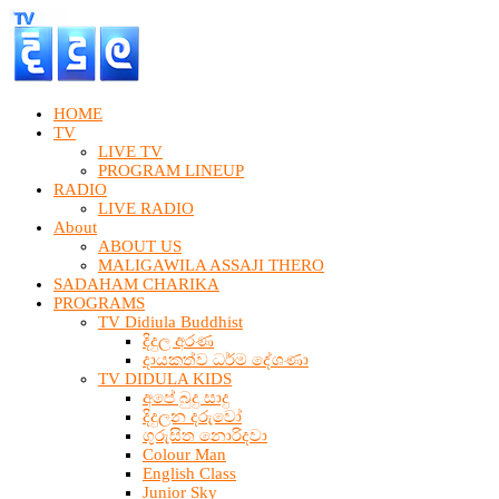
HOME
TV
LIVE TV
PROGRAM LINEUP
RADIO
LIVE RADIO
About
ABOUT US
MALIGAWILA ASSAJI THERO
SADAHAM CHARIKA
PROGRAMS
TV Didiula Buddhist
දිදුල අරණ
දායකත්ව ධර්ම දේශණා
TV DIDULA KIDS
අපේ බුදු සාදු
දිදුලන දරුවෝ
ගුරුසිත නොරිදවා
Colour Man
English Class
Junior Sky