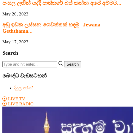
පංසල ලඟින් යද්දී පාත්තරේ බත් කන්න අපේ අම්මට...
May 20, 2023
අඩු ඉඩක ලස්සන ගෙවත්තක් හදමු | Jewana
Geththama...
May 17, 2023
Search
Search
බෞද්ධ වැඩසටහන්
දිදුල අරණ
LIVE TV
LIVE RADIO