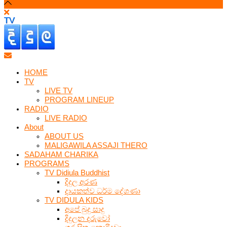
HOME
TV
LIVE TV
PROGRAM LINEUP
RADIO
LIVE RADIO
About
ABOUT US
MALIGAWILA ASSAJI THERO
SADAHAM CHARIKA
PROGRAMS
TV Didiula Buddhist
දිදුල අරණ
දායකත්ව ධර්ම දේශණා
TV DIDULA KIDS
අපේ බුදු සාදු
දිදුලන දරුවෝ