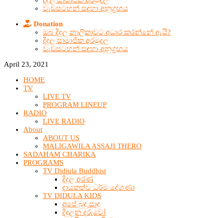
දිදුල සාමාජික අරමුදල
වැඩසටහන් සඳහා අනුග්‍රහය
Donation
ඔබ දිදුල නාලිකාවට අධාර කරන්නේ ඇයි?
දිදුල සාමාජික අරමුදල
වැඩසටහන් සඳහා අනුග්‍රහය
April 23, 2021
HOME
TV
LIVE TV
PROGRAM LINEUP
RADIO
LIVE RADIO
About
ABOUT US
MALIGAWILA ASSAJI THERO
SADAHAM CHARIKA
PROGRAMS
TV Didiula Buddhist
දිදුල අරණ
දායකත්ව ධර්ම දේශණා
TV DIDULA KIDS
අපේ බුදු සාදු
දිදුලන දරුවෝ