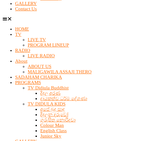
GALLERY
Contact Us
HOME
TV
LIVE TV
PROGRAM LINEUP
RADIO
LIVE RADIO
About
ABOUT US
MALIGAWILA ASSAJI THERO
SADAHAM CHARIKA
PROGRAMS
TV Didiula Buddhist
දිදුල අරණ
දායකත්ව ධර්ම දේශණා
TV DIDULA KIDS
අපේ බුදු සාදු
දිදුලන දරුවෝ
ගුරුසිත නොරිදවා
Colour Man
English Class
Junior Sky