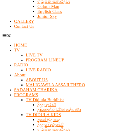
ගුරුසිත නොරිදවා
Colour Man
English Class
Junior Sky
GALLERY
Contact Us
HOME
TV
LIVE TV
PROGRAM LINEUP
RADIO
LIVE RADIO
About
ABOUT US
MALIGAWILA ASSAJI THERO
SADAHAM CHARIKA
PROGRAMS
TV Didiula Buddhist
දිදුල අරණ
දායකත්ව ධර්ම දේශණා
TV DIDULA KIDS
අපේ බුදු සාදු
දිදුලන දරුවෝ
ගුරුසිත නොරිදවා