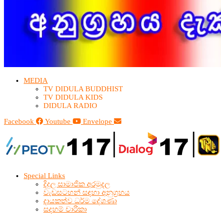
MEDIA
TV DIDULA BUDDHIST​
TV DIDULA KIDS
DIDULA RADIO
Facebook
Youtube
Envelope
Special Links
දිදුල සාමාජික අරමුදල
වැඩසටහන් සඳහා අනුග්‍රහය
දායකත්ව ධර්ම දේශණා
සදහම් චාරිකා