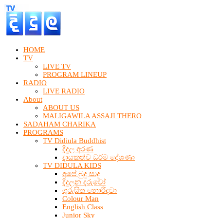
HOME
TV
LIVE TV
PROGRAM LINEUP
RADIO
LIVE RADIO
About
ABOUT US
MALIGAWILA ASSAJI THERO
SADAHAM CHARIKA
PROGRAMS
TV Didiula Buddhist
දිදුල අරණ
දායකත්ව ධර්ම දේශණා
TV DIDULA KIDS
අපේ බුදු සාදු
දිදුලන දරුවෝ
ගුරුසිත නොරිදවා
Colour Man
English Class
Junior Sky