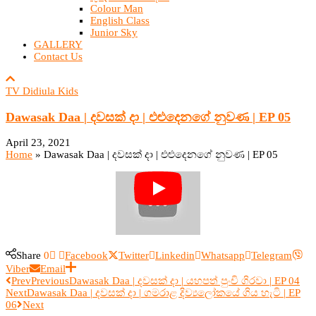
Colour Man
English Class
Junior Sky
GALLERY
Contact Us
TV Didiula Kids
Dawasak Daa | දවසක් දා | ‍එළුදෙනගේ නුවණ | EP 05
April 23, 2021
Home
»
Dawasak Daa | දවසක් දා | ‍එළුදෙනගේ නුවණ | EP 05
Share
0
Facebook
Twitter
Linkedin
Whatsapp
Telegram
Viber
Email
Prev
Previous
Dawasak Daa | දවසක් දා | ‍යහපත් පුංචි ගිරවා | EP 04
Next
Dawasak Daa | දවසක් දා | ‍ගමරාළ දිව්‍යලෝකයේ ගිය හැටි | EP
06
Next