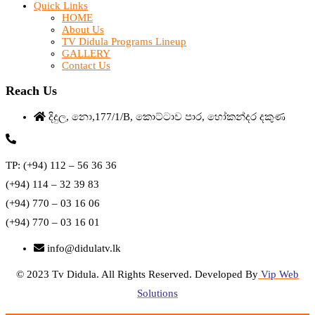
Quick Links
HOME
About Us
TV Didula Programs Lineup
GALLERY
Contact Us
Reach Us
දිදුල, නො,177/1/B, කොට්ටාව පාර, හෝකන්දර දකුණ
TP: (+94) 112 – 56 36 36
(+94) 114 – 32 39 83
(+94) 770 – 03 16 06
(+94) 770 – 03 16 01
info@didulatv.lk
© 2023 Tv Didula. All Rights Reserved. Developed By
Vip Web
Solutions