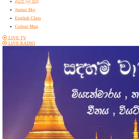
අපේ බුදු සාදු
Junior Sky
English Class
Colour Man
LIVE TV
LIVE RADIO