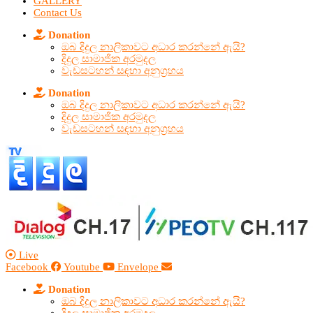
GALLERY
Contact Us
Donation
ඔබ දිදුල නාලිකාවට අධාර කරන්නේ ඇයි?
දිදුල සාමාජික අරමුදල
වැඩසටහන් සඳහා අනුග්‍රහය
Donation
ඔබ දිදුල නාලිකාවට අධාර කරන්නේ ඇයි?
දිදුල සාමාජික අරමුදල
වැඩසටහන් සඳහා අනුග්‍රහය
Live
Facebook
Youtube
Envelope
Donation
ඔබ දිදුල නාලිකාවට අධාර කරන්නේ ඇයි?