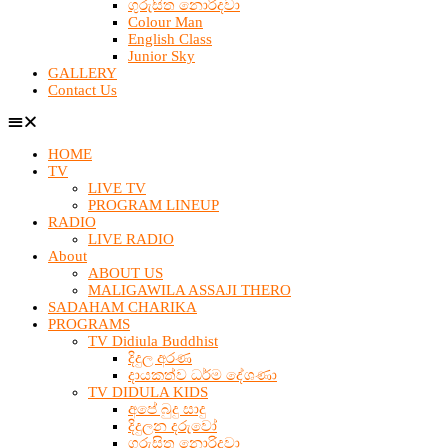
ගුරුසිත නොරිදවා
Colour Man
English Class
Junior Sky
GALLERY
Contact Us
HOME
TV
LIVE TV
PROGRAM LINEUP
RADIO
LIVE RADIO
About
ABOUT US
MALIGAWILA ASSAJI THERO
SADAHAM CHARIKA
PROGRAMS
TV Didiula Buddhist
දිදුල අරණ
දායකත්ව ධර්ම දේශණා
TV DIDULA KIDS
අපේ බුදු සාදු
දිදුලන දරුවෝ
ගුරුසිත නොරිදවා