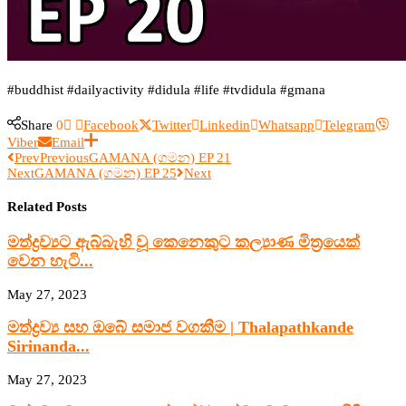
#buddhist #dailyactivity #didula #life #tvdidula #gmana
Share
0
Facebook
Twitter
Linkedin
Whatsapp
Telegram
Viber
Email
Prev
Previous
GAMANA (ගමන) EP 21
Next
GAMANA (ගමන) EP 25
Next
Related Posts
මත්ද්‍රව්‍යට ඇබ්බැහි වූ කෙනෙකුට කල්‍යාණ මිත්‍රයෙක්
වෙන හැටි...
May 27, 2023
මත්ද්‍රව්‍ය සහ ඔබේ සමාජ වගකීම | Thalapathkande
Sirinanda...
May 27, 2023