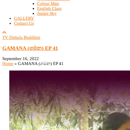
Colour Man
English Class
Junior Sky
GALLERY
Contact Us
TV Didiula Buddhist
GAMANA (ගමන) EP 41
September 16, 2022
Home
»
GAMANA (ගමන) EP 41