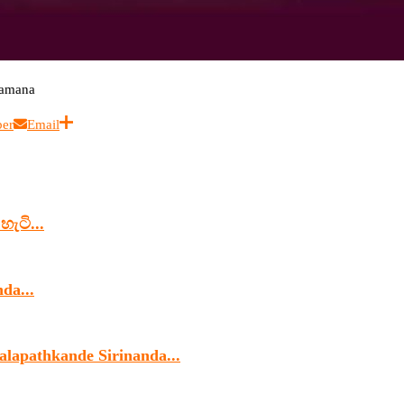
gamana
ber
Email
හැටි...
da...
alapathkande Sirinanda...