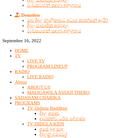
දිදුල සාමාජික අරමුදල
වැඩසටහන් සඳහා අනුග්‍රහය
Donation
ඔබ දිදුල නාලිකාවට අධාර කරන්නේ ඇයි?
දිදුල සාමාජික අරමුදල
වැඩසටහන් සඳහා අනුග්‍රහය
September 16, 2022
HOME
TV
LIVE TV
PROGRAM LINEUP
RADIO
LIVE RADIO
About
ABOUT US
MALIGAWILA ASSAJI THERO
SADAHAM CHARIKA
PROGRAMS
TV Didiula Buddhist
දිදුල අරණ
දායකත්ව ධර්ම දේශණා
TV DIDULA KIDS
අපේ බුදු සාදු
දිදුලන දරුවෝ