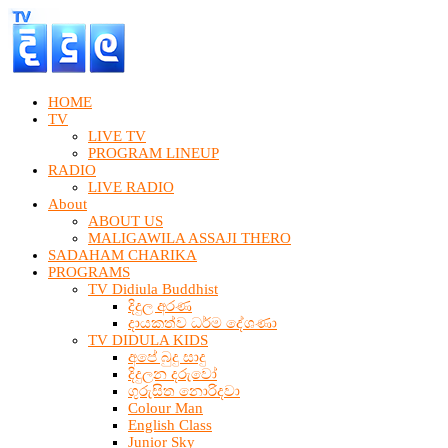
HOME
TV
LIVE TV
PROGRAM LINEUP
RADIO
LIVE RADIO
About
ABOUT US
MALIGAWILA ASSAJI THERO
SADAHAM CHARIKA
PROGRAMS
TV Didiula Buddhist
දිදුල අරණ
දායකත්ව ධර්ම දේශණා
TV DIDULA KIDS
අපේ බුදු සාදු
දිදුලන දරුවෝ
ගුරුසිත නොරිදවා
Colour Man
English Class
Junior Sky