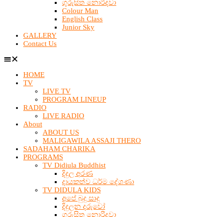
ගුරුසිත නොරිදවා
Colour Man
English Class
Junior Sky
GALLERY
Contact Us
HOME
TV
LIVE TV
PROGRAM LINEUP
RADIO
LIVE RADIO
About
ABOUT US
MALIGAWILA ASSAJI THERO
SADAHAM CHARIKA
PROGRAMS
TV Didiula Buddhist
දිදුල අරණ
දායකත්ව ධර්ම දේශණා
TV DIDULA KIDS
අපේ බුදු සාදු
දිදුලන දරුවෝ
ගුරුසිත නොරිදවා