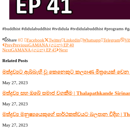
#buddhist #didulabuddhist #tvdidula #tvdidulabuddhist #programs #
Share
0
Facebook
Twitter
Linkedin
Whatsapp
Telegram
Vi
Prev
Previous
GAMANA (ගමන) EP 40
Next
GAMANA (ගමන) EP 45
Next
Related Posts
මත්ද්‍රව්‍යට ඇබ්බැහි වූ කෙනෙකුට කල්‍යාණ මිත්‍රයෙක් වෙන 
May 27, 2023
මත්ද්‍රව්‍ය සහ ඔබේ සමාජ වගකීම | Thalapathkande Sirinan
May 27, 2023
මත්ද්‍රව්‍ය මනුෂ්‍යයෙකුගේ සාර්ථකත්වයට බලපාන විදිහ | Th
May 27, 2023