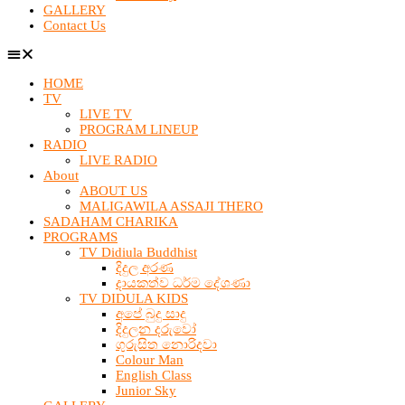
GALLERY
Contact Us
HOME
TV
LIVE TV
PROGRAM LINEUP
RADIO
LIVE RADIO
About
ABOUT US
MALIGAWILA ASSAJI THERO
SADAHAM CHARIKA
PROGRAMS
TV Didiula Buddhist
දිදුල අරණ
දායකත්ව ධර්ම දේශණා
TV DIDULA KIDS
අපේ බුදු සාදු
දිදුලන දරුවෝ
ගුරුසිත නොරිදවා
Colour Man
English Class
Junior Sky