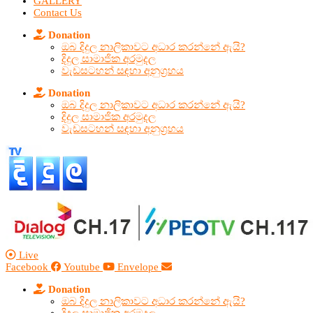
GALLERY
Contact Us
Donation
ඔබ දිදුල නාලිකාවට අධාර කරන්නේ ඇයි?
දිදුල සාමාජික අරමුදල
වැඩසටහන් සඳහා අනුග්‍රහය
Donation
ඔබ දිදුල නාලිකාවට අධාර කරන්නේ ඇයි?
දිදුල සාමාජික අරමුදල
වැඩසටහන් සඳහා අනුග්‍රහය
Live
Facebook
Youtube
Envelope
Donation
ඔබ දිදුල නාලිකාවට අධාර කරන්නේ ඇයි?